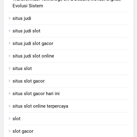
Evolusi Sistem
situs judi
situs judi slot
situs judi slot gacor
situs judi slot online
situs slot
situs slot gacor
situs slot gacor hari ini
situs slot online terpercaya
slot
slot gacor