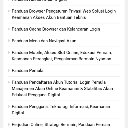
Panduan Browser Pengaturan Privasi Web Solusi Login
Keamanan Akses Akun Bantuan Teknis
Panduan Cache Browser dan Kelancaran Login
Panduan Menu dan Navigasi Akun
Panduan Mobile, Akses Slot Online, Edukasi Pemain,
Keamanan Perangkat, Pengalaman Bermain Nyaman
Panduan Pemula
Panduan Pendaftaran Akun Tutorial Login Pemula
Manajemen Akun Online Keamanan & Stabilitas Akun
Edukasi Pengguna Digital
Panduan Pengguna, Teknologi Informasi, Keamanan
Digital
Perjudian Online, Strategi Bermain, Panduan Pemain