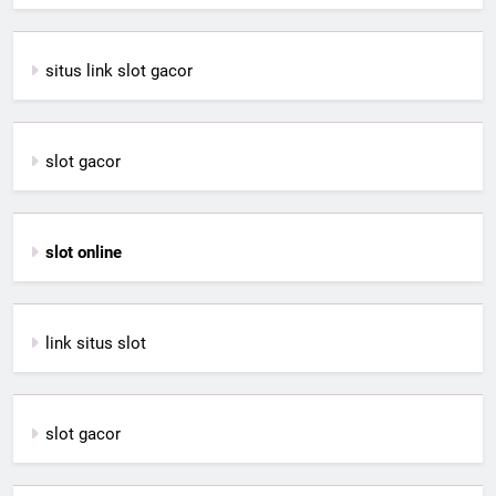
situs link slot gacor
slot gacor
slot online
link situs slot
slot gacor