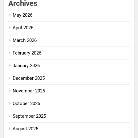
Archives
May 2026
April 2026
March 2026
February 2026
January 2026
December 2025
November 2025
October 2025
September 2025
August 2025