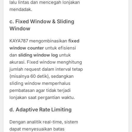
lalu lintas dan mencegah lonjakan
mendadak.
c. Fixed Window & Sliding
Window
KAYA787 mengombinasikan
fixed
window counter
untuk efisiensi
dan
sliding window log
untuk
akurasi. Fixed window menghitung
jumlah request dalam interval tetap
(misalnya 60 detik), sedangkan
sliding window memperhalus
pembatasan agar tidak terjadi
lonjakan saat pergantian waktu.
d. Adaptive Rate Limiting
Dengan analitik real-time, sistem
dapat menyesuaikan batas