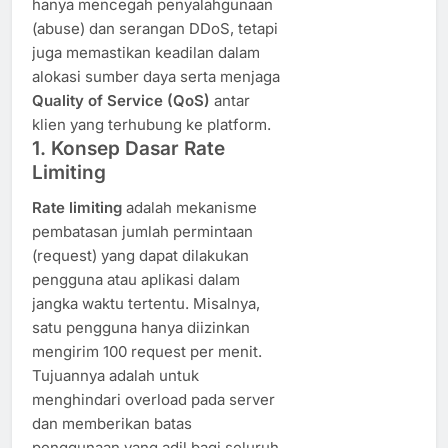
hanya mencegah penyalahgunaan
(abuse) dan serangan DDoS, tetapi
juga memastikan keadilan dalam
alokasi sumber daya serta menjaga
Quality of Service (QoS)
antar
klien yang terhubung ke platform.
1. Konsep Dasar Rate
Limiting
Rate limiting
adalah mekanisme
pembatasan jumlah permintaan
(request) yang dapat dilakukan
pengguna atau aplikasi dalam
jangka waktu tertentu. Misalnya,
satu pengguna hanya diizinkan
mengirim 100 request per menit.
Tujuannya adalah untuk
menghindari overload pada server
dan memberikan batas
penggunaan yang adil bagi seluruh