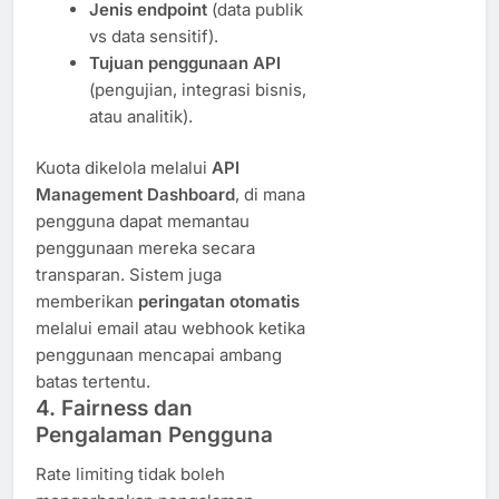
Jenis endpoint
(data publik
vs data sensitif).
Tujuan penggunaan API
(pengujian, integrasi bisnis,
atau analitik).
Kuota dikelola melalui
API
Management Dashboard
, di mana
pengguna dapat memantau
penggunaan mereka secara
transparan. Sistem juga
memberikan
peringatan otomatis
melalui email atau webhook ketika
penggunaan mencapai ambang
batas tertentu.
4. Fairness dan
Pengalaman Pengguna
Rate limiting tidak boleh