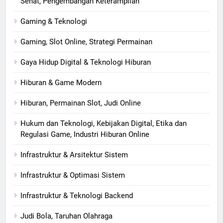
Sehat, Pengembangan Keterampilan
Gaming & Teknologi
Gaming, Slot Online, Strategi Permainan
Gaya Hidup Digital & Teknologi Hiburan
Hiburan & Game Modern
Hiburan, Permainan Slot, Judi Online
Hukum dan Teknologi, Kebijakan Digital, Etika dan
Regulasi Game, Industri Hiburan Online
Infrastruktur & Arsitektur Sistem
Infrastruktur & Optimasi Sistem
Infrastruktur & Teknologi Backend
Judi Bola, Taruhan Olahraga