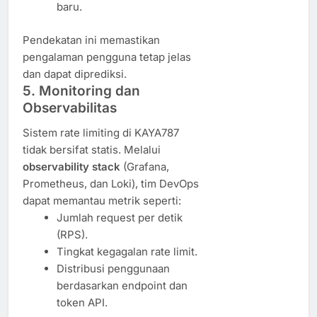
baru.
Pendekatan ini memastikan
pengalaman pengguna tetap jelas
dan dapat diprediksi.
5. Monitoring dan
Observabilitas
Sistem rate limiting di KAYA787
tidak bersifat statis. Melalui
observability stack
(Grafana,
Prometheus, dan Loki), tim DevOps
dapat memantau metrik seperti:
Jumlah request per detik
(RPS).
Tingkat kegagalan rate limit.
Distribusi penggunaan
berdasarkan endpoint dan
token API.