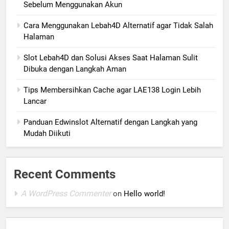
Sebelum Menggunakan Akun
Cara Menggunakan Lebah4D Alternatif agar Tidak Salah
Halaman
Slot Lebah4D dan Solusi Akses Saat Halaman Sulit
Dibuka dengan Langkah Aman
Tips Membersihkan Cache agar LAE138 Login Lebih
Lancar
Panduan Edwinslot Alternatif dengan Langkah yang
Mudah Diikuti
Recent Comments
A WordPress Commenter
on
Hello world!