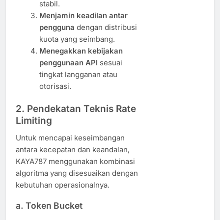
stabil.
Menjamin keadilan antar
pengguna
dengan distribusi
kuota yang seimbang.
Menegakkan kebijakan
penggunaan API
sesuai
tingkat langganan atau
otorisasi.
2. Pendekatan Teknis Rate
Limiting
Untuk mencapai keseimbangan
antara kecepatan dan keandalan,
KAYA787 menggunakan kombinasi
algoritma yang disesuaikan dengan
kebutuhan operasionalnya.
a. Token Bucket