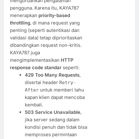
mengorbankan pengalaman
pengguna. Karena itu, KAYA787
menerapkan
priority-based
throttling
, di mana request yang
penting (seperti autentikasi dan
validasi data) tetap diprioritaskan
dibandingkan request non-kritis.
KAYA787 juga
mengimplementasikan
HTTP
response code standar
seperti:
429 Too Many Requests
,
disertai header
Retry-
untuk memberi tahu
After
kapan klien dapat mencoba
kembali.
503 Service Unavailable
,
jika server sedang dalam
kondisi penuh dan tidak bisa
memproses permintaan