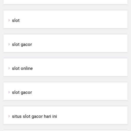
slot
slot gacor
slot online
slot gacor
situs slot gacor hari ini