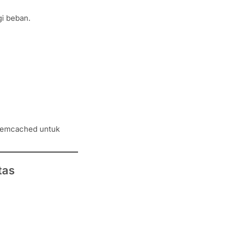
i beban.
Memcached untuk
tas