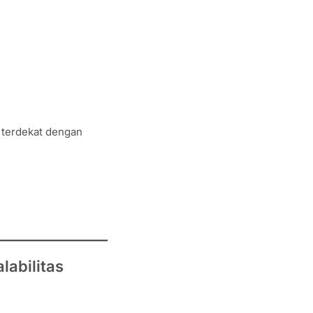
 terdekat dengan
abilitas