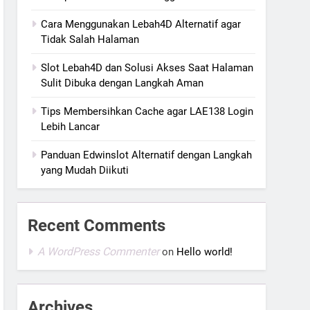
Cara Menggunakan Lebah4D Alternatif agar
Tidak Salah Halaman
Slot Lebah4D dan Solusi Akses Saat Halaman
Sulit Dibuka dengan Langkah Aman
Tips Membersihkan Cache agar LAE138 Login
Lebih Lancar
Panduan Edwinslot Alternatif dengan Langkah
yang Mudah Diikuti
Recent Comments
A WordPress Commenter
on
Hello world!
Archives