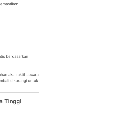
memastikan
tis berdasarkan
ahan akan aktif secara
mbali dikurangi untuk
a Tinggi