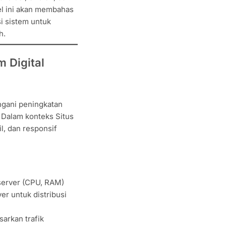
el ini akan membahas
i sistem untuk
h.
m Digital
ngani peningkatan
 Dalam konteks Situs
il, dan responsif
server (CPU, RAM)
r untuk distribusi
arkan trafik