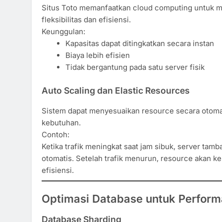
Situs Toto memanfaatkan cloud computing untuk 
fleksibilitas dan efisiensi.
Keunggulan:
Kapasitas dapat ditingkatkan secara instan
Biaya lebih efisien
Tidak bergantung pada satu server fisik
Auto Scaling dan Elastic Resources
Sistem dapat menyesuaikan resource secara otoma
kebutuhan.
Contoh:
Ketika trafik meningkat saat jam sibuk, server tamb
otomatis. Setelah trafik menurun, resource akan ke
efisiensi.
Optimasi Database untuk Perform
Database Sharding