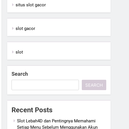
situs slot gacor
slot gacor
slot
Search
SEARCH
Recent Posts
Slot Lebah4D dan Pentingnya Memahami
Setiap Menu Sebelum Menggunakan Akun