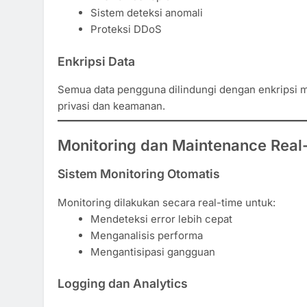
Sistem deteksi anomali
Proteksi DDoS
Enkripsi Data
Semua data pengguna dilindungi dengan enkripsi 
privasi dan keamanan.
Monitoring dan Maintenance Real
Sistem Monitoring Otomatis
Monitoring dilakukan secara real-time untuk:
Mendeteksi error lebih cepat
Menganalisis performa
Mengantisipasi gangguan
Logging dan Analytics