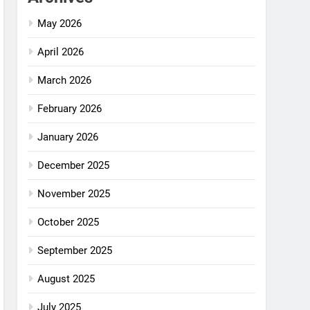
May 2026
April 2026
March 2026
February 2026
January 2026
December 2025
November 2025
October 2025
September 2025
August 2025
July 2025