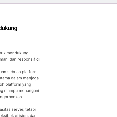
ndukung
untuk mendukung
aman, dan responsif di
puan sebuah platform
 utama dalam menjaga
toh platform yang
ang mampu menangani
engorbankan
itas server, tetapi
ksibel, efisien, dan