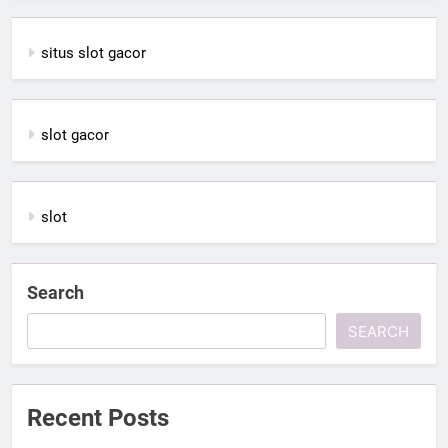
situs slot gacor
slot gacor
slot
Search
SEARCH
Recent Posts