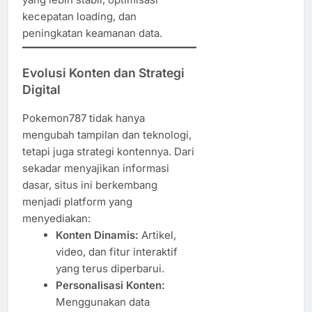
kecepatan loading, dan
peningkatan keamanan data.
Evolusi Konten dan Strategi
Digital
Pokemon787 tidak hanya
mengubah tampilan dan teknologi,
tetapi juga strategi kontennya. Dari
sekadar menyajikan informasi
dasar, situs ini berkembang
menjadi platform yang
menyediakan:
Konten Dinamis:
Artikel,
video, dan fitur interaktif
yang terus diperbarui.
Personalisasi Konten:
Menggunakan data