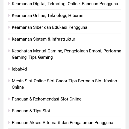
Keamanan Digital, Teknologi Online, Panduan Pengguna
Keamanan Online, Teknologi, Hiburan
Keamanan Siber dan Edukasi Pengguna
Keamanan Sistem & Infrastruktur
Kesehatan Mental Gaming, Pengelolaan Emosi, Performa
Gaming, Tips Gaming
lebah4d
Mesin Slot Online Slot Gacor Tips Bermain Slot Kasino
Online
Panduan & Rekomendasi Slot Online
Panduan & Tips Slot
Panduan Akses Alternatif dan Pengalaman Pengguna