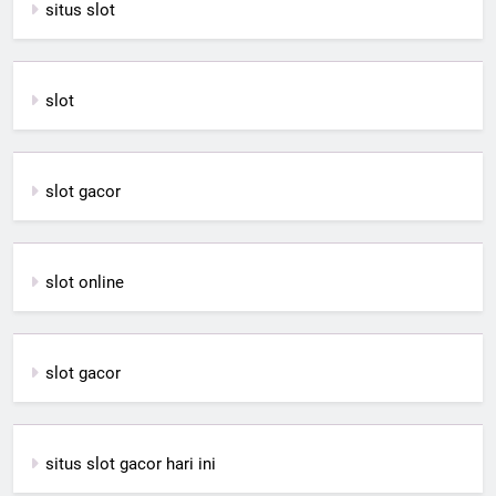
situs slot
slot
slot gacor
slot online
slot gacor
situs slot gacor hari ini