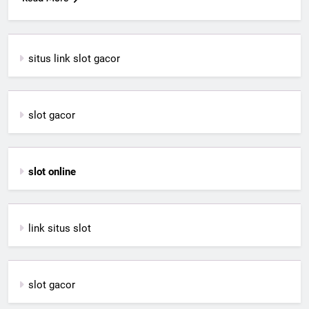
situs link slot gacor
slot gacor
slot online
link situs slot
slot gacor