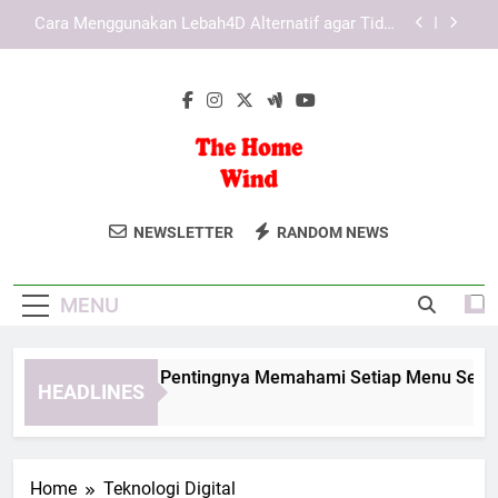
Skip
Slot Lebah4D dan Solusi Akses Saat Halaman
to
Sulit Dibuka dengan Langkah Aman
content
Tips Membersihkan Cache agar LAE138 Login
Lebih Lancar
Slot Lebah4D dan Pentingnya Memahami Setiap
Menu Sebelum Menggunakan Akun
Cara Menggunakan Lebah4D Alternatif agar Tidak
Salah Halaman
The Home Wind
Temukan Inspirasi Dan Tips Dekorasi
Slot Lebah4D dan Solusi Akses Saat Halaman
NEWSLETTER
RANDOM NEWS
Sulit Dibuka dengan Langkah Aman
Rumah Di The Home Wind. Untuk
Tips Membersihkan Cache agar LAE138 Login
Hunian Yang Nyaman Dan Indah.
Lebih Lancar
MENU
ot Lebah4D dan Pentingnya Memahami Setiap Menu Sebelu
HEADLINES
Months Ago
Home
Teknologi Digital