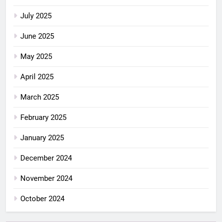
July 2025
June 2025
May 2025
April 2025
March 2025
February 2025
January 2025
December 2024
November 2024
October 2024