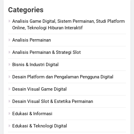
Categories
Analisis Game Digital, Sistem Permainan, Studi Platform
Online, Teknologi Hiburan Interaktif
Analisis Permainan
Analisis Permainan & Strategi Slot
Bisnis & Industri Digital
Desain Platform dan Pengalaman Pengguna Digital
Desain Visual Game Digital
Desain Visual Slot & Estetika Permainan
Edukasi & Informasi
Edukasi & Teknologi Digital