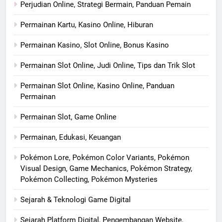
Perjudian Online, Strategi Bermain, Panduan Pemain
Permainan Kartu, Kasino Online, Hiburan
Permainan Kasino, Slot Online, Bonus Kasino
Permainan Slot Online, Judi Online, Tips dan Trik Slot
Permainan Slot Online, Kasino Online, Panduan
Permainan
Permainan Slot, Game Online
Permainan, Edukasi, Keuangan
Pokémon Lore, Pokémon Color Variants, Pokémon
Visual Design, Game Mechanics, Pokémon Strategy,
Pokémon Collecting, Pokémon Mysteries
Sejarah & Teknologi Game Digital
Sejarah Platform Digital, Pengembangan Website,