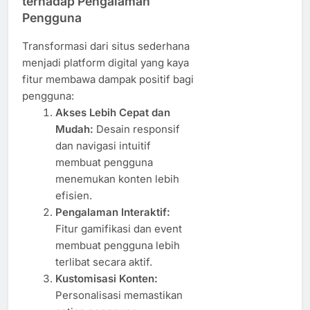
terhadap Pengalaman
Pengguna
Transformasi dari situs sederhana
menjadi platform digital yang kaya
fitur membawa dampak positif bagi
pengguna:
Akses Lebih Cepat dan
Mudah:
Desain responsif
dan navigasi intuitif
membuat pengguna
menemukan konten lebih
efisien.
Pengalaman Interaktif:
Fitur gamifikasi dan event
membuat pengguna lebih
terlibat secara aktif.
Kustomisasi Konten:
Personalisasi memastikan