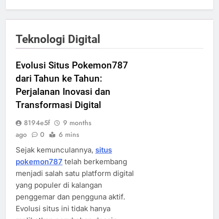
Teknologi Digital
Evolusi Situs Pokemon787
dari Tahun ke Tahun:
Perjalanan Inovasi dan
Transformasi Digital
8194e5f
9 months
ago
0
6 mins
Sejak kemunculannya,
situs
pokemon787
telah berkembang
menjadi salah satu platform digital
yang populer di kalangan
penggemar dan pengguna aktif.
Evolusi situs ini tidak hanya