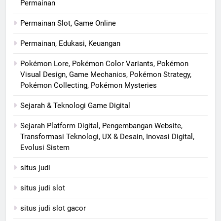
Permainan
Permainan Slot, Game Online
Permainan, Edukasi, Keuangan
Pokémon Lore, Pokémon Color Variants, Pokémon
Visual Design, Game Mechanics, Pokémon Strategy,
Pokémon Collecting, Pokémon Mysteries
Sejarah & Teknologi Game Digital
Sejarah Platform Digital, Pengembangan Website,
Transformasi Teknologi, UX & Desain, Inovasi Digital,
Evolusi Sistem
situs judi
situs judi slot
situs judi slot gacor