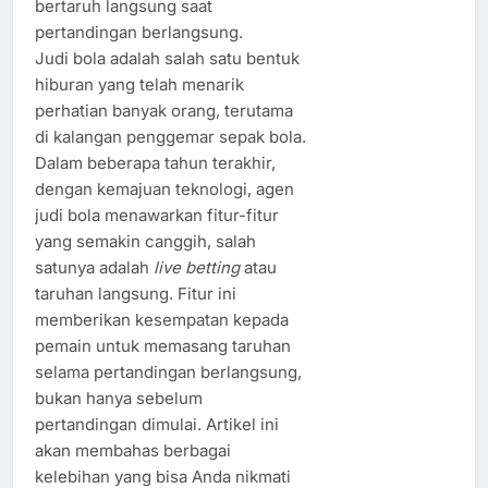
bertaruh langsung saat
pertandingan berlangsung.
Judi bola adalah salah satu bentuk
hiburan yang telah menarik
perhatian banyak orang, terutama
di kalangan penggemar sepak bola.
Dalam beberapa tahun terakhir,
dengan kemajuan teknologi, agen
judi bola menawarkan fitur-fitur
yang semakin canggih, salah
satunya adalah
live betting
atau
taruhan langsung. Fitur ini
memberikan kesempatan kepada
pemain untuk memasang taruhan
selama pertandingan berlangsung,
bukan hanya sebelum
pertandingan dimulai. Artikel ini
akan membahas berbagai
kelebihan yang bisa Anda nikmati