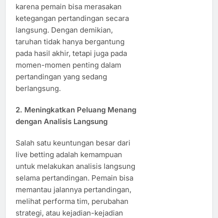
karena pemain bisa merasakan
ketegangan pertandingan secara
langsung. Dengan demikian,
taruhan tidak hanya bergantung
pada hasil akhir, tetapi juga pada
momen-momen penting dalam
pertandingan yang sedang
berlangsung.
2.
Meningkatkan Peluang Menang
dengan Analisis Langsung
Salah satu keuntungan besar dari
live betting adalah kemampuan
untuk melakukan analisis langsung
selama pertandingan. Pemain bisa
memantau jalannya pertandingan,
melihat performa tim, perubahan
strategi, atau kejadian-kejadian