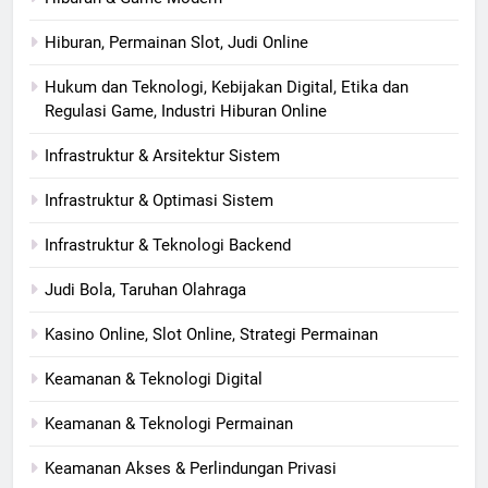
Hiburan, Permainan Slot, Judi Online
Hukum dan Teknologi, Kebijakan Digital, Etika dan
Regulasi Game, Industri Hiburan Online
Infrastruktur & Arsitektur Sistem
Infrastruktur & Optimasi Sistem
Infrastruktur & Teknologi Backend
Judi Bola, Taruhan Olahraga
Kasino Online, Slot Online, Strategi Permainan
Keamanan & Teknologi Digital
Keamanan & Teknologi Permainan
Keamanan Akses & Perlindungan Privasi