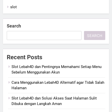
slot
Search
SEARCH
Recent Posts
Slot Lebah4D dan Pentingnya Memahami Setiap Menu
Sebelum Menggunakan Akun
Cara Menggunakan Lebah4D Alternatif agar Tidak Salah
Halaman
Slot Lebah4D dan Solusi Akses Saat Halaman Sulit
Dibuka dengan Langkah Aman