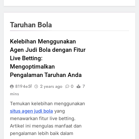
Taruhan Bola
Kelebihan Menggunakan
Agen Judi Bola dengan Fitur
Live Betting:
Mengoptimalkan
Pengalaman Taruhan Anda
8194e5f
2 years ago
0
7
mins
Temukan kelebihan menggunakan
situs agen judi bola
yang
menawarkan fitur live betting.
Artikel ini mengulas manfaat dan
pengalaman lebih baik dalam