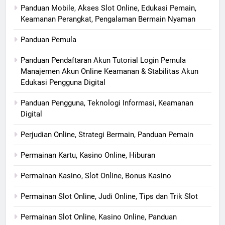
Panduan Mobile, Akses Slot Online, Edukasi Pemain,
Keamanan Perangkat, Pengalaman Bermain Nyaman
Panduan Pemula
Panduan Pendaftaran Akun Tutorial Login Pemula
Manajemen Akun Online Keamanan & Stabilitas Akun
Edukasi Pengguna Digital
Panduan Pengguna, Teknologi Informasi, Keamanan
Digital
Perjudian Online, Strategi Bermain, Panduan Pemain
Permainan Kartu, Kasino Online, Hiburan
Permainan Kasino, Slot Online, Bonus Kasino
Permainan Slot Online, Judi Online, Tips dan Trik Slot
Permainan Slot Online, Kasino Online, Panduan