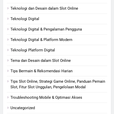
Teknologi dan Desain dalam Slot Online
Teknologi Digital
Teknologi Digital & Pengalaman Pengguna
Teknologi Digital & Platform Modern
Teknologi Platform Digital
Tema dan Desain dalam Slot Online
Tips Bermain & Rekomendasi Harian
Tips Slot Online, Strategi Game Online, Panduan Pemain
Slot, Fitur Slot Unggulan, Pengelolaan Modal
Troubleshooting Mobile & Optimasi Akses
Uncategorized