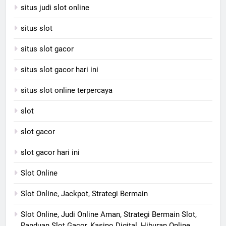
situs judi slot online
situs slot
situs slot gacor
situs slot gacor hari ini
situs slot online terpercaya
slot
slot gacor
slot gacor hari ini
Slot Online
Slot Online, Jackpot, Strategi Bermain
Slot Online, Judi Online Aman, Strategi Bermain Slot,
Panduan Slot Gacor, Kasino Digital, Hiburan Online