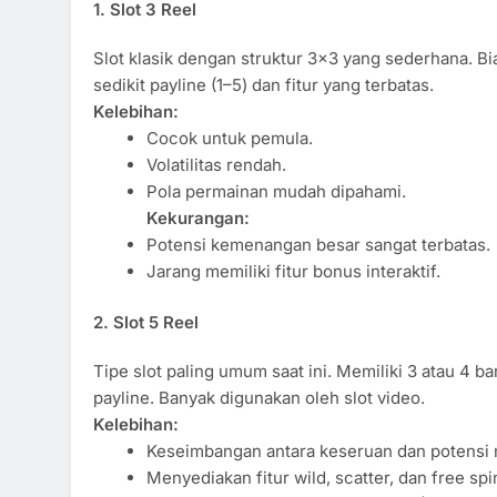
1.
Slot 3 Reel
Slot klasik dengan struktur 3×3 yang sederhana. B
sedikit payline (1–5) dan fitur yang terbatas.
Kelebihan:
Cocok untuk pemula.
Volatilitas rendah.
Pola permainan mudah dipahami.
Kekurangan:
Potensi kemenangan besar sangat terbatas.
Jarang memiliki fitur bonus interaktif.
2.
Slot 5 Reel
Tipe slot paling umum saat ini. Memiliki 3 atau 4 b
payline. Banyak digunakan oleh slot video.
Kelebihan:
Keseimbangan antara keseruan dan potensi
Menyediakan fitur wild, scatter, dan free spi