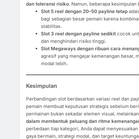
dan toleransi risiko
. Namun, beberapa kesimpulan bi
Slot 5 reel dengan 20–50 payline tetap
adal
bagi sebagian besar pemain karena kombinas
stabilitas.
Slot 3 reel dengan payline sedikit
cocok unt
dan menghindari risiko tinggi.
Slot Megaways dengan ribuan cara menan
agresif yang mengejar kemenangan besar, 
modal lebih.
Kesimpulan
Perbandingan slot berdasarkan variasi reel dan pa
pemain membuat keputusan strategis sebelum berm
permainan bukan sekadar elemen visual, melainka
dalam membentuk peluang dan ritme kemenanga
perbedaan tiap kategori, Anda dapat menyesuaikan p
gaya bermain, strategi modal, dan target keuntunga