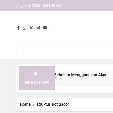
Skip
August 8, 2026
5:04:41 AM
to
content
The
Temukan I
hami Setiap Menu Sebelum Menggunakan Akun
Cara Me
3 Months 
HEADLINES
Home
struktur slot gacor