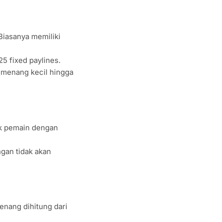
 Biasanya memiliki
5 fixed paylines.
 menang kecil hingga
uk pemain dengan
ngan tidak akan
enang dihitung dari