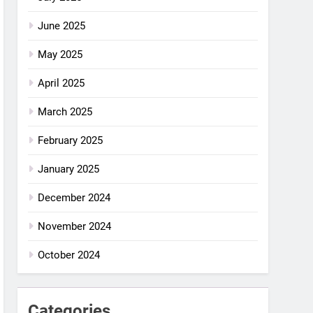
June 2025
May 2025
April 2025
March 2025
February 2025
January 2025
December 2024
November 2024
October 2024
Categories