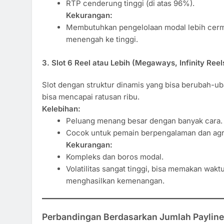
RTP cenderung tinggi (di atas 96%).
Kekurangan:
Membutuhkan pengelolaan modal lebih cermat
menengah ke tinggi.
3.
Slot 6 Reel atau Lebih (Megaways, Infinity Reel
Slot dengan struktur dinamis yang bisa berubah-uba
bisa mencapai ratusan ribu.
Kelebihan:
Peluang menang besar dengan banyak cara.
Cocok untuk pemain berpengalaman dan agre
Kekurangan:
Kompleks dan boros modal.
Volatilitas sangat tinggi, bisa memakan wak
menghasilkan kemenangan.
Perbandingan Berdasarkan Jumlah Payline