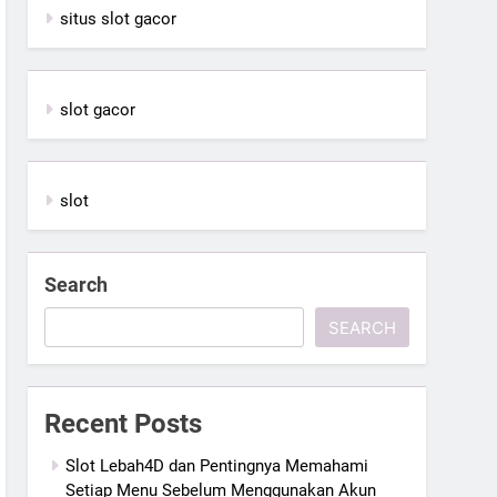
situs slot gacor
slot gacor
slot
Search
SEARCH
Recent Posts
Slot Lebah4D dan Pentingnya Memahami
Setiap Menu Sebelum Menggunakan Akun