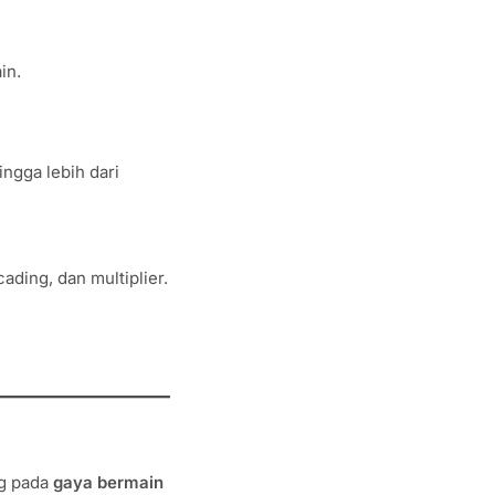
in.
ngga lebih dari
ading, dan multiplier.
ng pada
gaya bermain