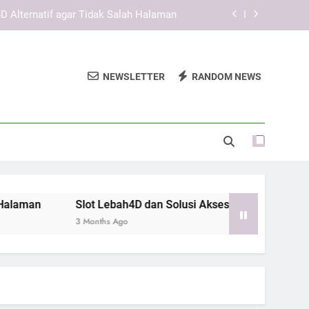
 Alternatif agar Tidak Salah Halaman
man Sulit Dibuka dengan Langkah Aman
ache agar LAE138 Login Lebih Lancar
NEWSLETTER
RANDOM NEWS
tiap Menu Sebelum Menggunakan Akun
Hunian Yang Nyaman Dan Indah.
 Alternatif agar Tidak Salah Halaman
man Sulit Dibuka dengan Langkah Aman
ache agar LAE138 Login Lebih Lancar
Slot Lebah4D dan Solusi Akses Saat Halaman Sulit Dibuk
3 Months Ago