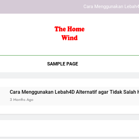
Cara Menggunakan Lebah4D
Slot Lebah4D dan Solusi Akses Saat Hala
Tips Membersihkan C
 Home Wind
Slot Lebah4D dan Pentingnya Memahami Se
nspirasi Dan Tips Dekorasi Rumah Di The Home Wind. Untuk 
Cara Menggunakan Lebah4D
SAMPLE PAGE
Slot Lebah4D dan Solusi Akses Saat Hala
Tips Membersihkan C
nggunakan Lebah4D Alternatif agar Tidak Salah Halaman
Ago