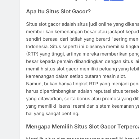
Apa Itu Situs Slot Gacor?
Situs slot gacor adalah situs judi online yang diken
memberikan kemenangan besar atau jackpot kepad
sendiri berasal dari istilah yang berarti “sering m
Indonesia. Situs seperti ini biasanya memiliki tingk
(RTP) yang tinggi, artinya mereka memberikan pen
besar kepada pemain dibandingkan dengan situs la
memilih situs slot gacor memiliki peluang yang leb
kemenangan dalam setiap putaran mesin slot.
Namun, bukan hanya tingkat RTP yang menjadi pene
harus dipertimbangkan adalah reputasi situs terseb
yang ditawarkan, serta bonus atau promosi yang dib
yang memiliki lisensi resmi dan sistem keamanan y
hal yang sangat penting.
Mengapa Memilih Situs Slot Gacor Terperca