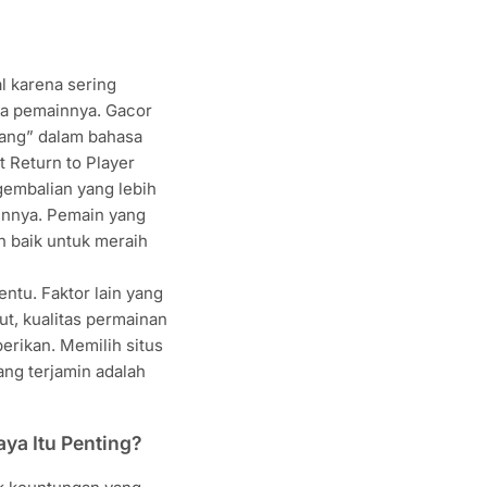
al karena sering
a pemainnya. Gacor
enang” dalam bahasa
at Return to Player
gembalian yang lebih
innya. Pemain yang
ih baik untuk meraih
ntu. Faktor lain yang
ut, kualitas permainan
erikan. Memilih situs
ang terjamin adalah
ya Itu Penting?