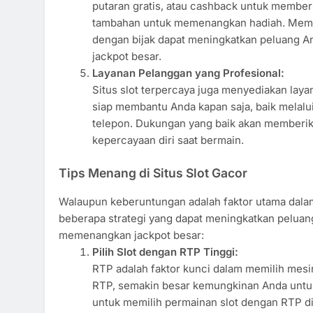
putaran gratis, atau cashback untuk membe
tambahan untuk memenangkan hadiah. Mema
dengan bijak dapat meningkatkan peluang A
jackpot besar.
Layanan Pelanggan yang Profesional:
Situs slot terpercaya juga menyediakan lay
siap membantu Anda kapan saja, baik melalui 
telepon. Dukungan yang baik akan memberi
kepercayaan diri saat bermain.
Tips Menang di Situs Slot Gacor
Walaupun keberuntungan adalah faktor utama dalam
beberapa strategi yang dapat meningkatkan peluan
memenangkan jackpot besar:
Pilih Slot dengan RTP Tinggi:
RTP adalah faktor kunci dalam memilih mesin
RTP, semakin besar kemungkinan Anda untu
untuk memilih permainan slot dengan RTP d