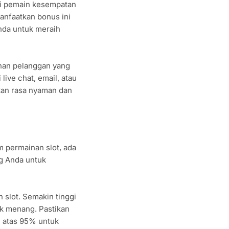
ri pemain kesempatan
nfaatkan bonus ini
nda untuk meraih
anan pelanggan yang
live chat, email, atau
kan rasa nyaman dan
 permainan slot, ada
g Anda untuk
 slot. Semakin tinggi
k menang. Pastikan
i atas 95% untuk