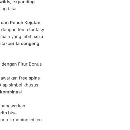
wilds
,
expanding
yang bisa
 dan Penuh Kejutan
ot dengan tema fantasy
main yang lebih
seru
ita-cerita dongeng
 dengan Fitur Bonus
enawarkan
free spins
etiap simbol khusus
kombinasi
i menawarkan
rlin
bisa
 untuk meningkatkan