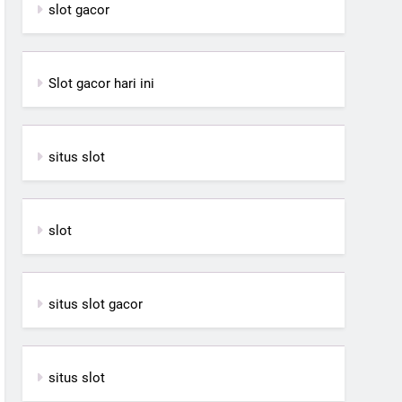
slot gacor
Slot gacor hari ini
situs slot
slot
situs slot gacor
situs slot