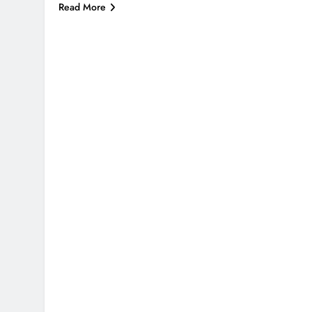
Read More