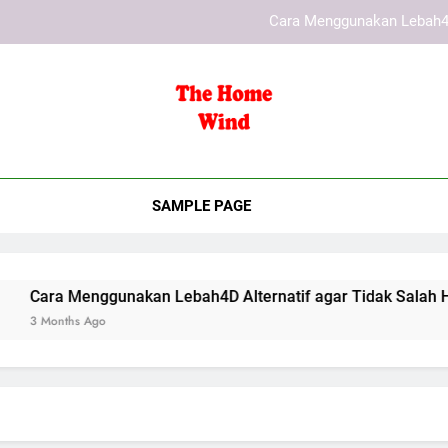
Cara Menggunakan Lebah4D
Slot Lebah4D dan Solusi Akses Saat Hala
Tips Membersihkan C
 Home Wind
Slot Lebah4D dan Pentingnya Memahami Se
nspirasi Dan Tips Dekorasi Rumah Di The Home Wind. Untuk 
Cara Menggunakan Lebah4D
SAMPLE PAGE
Slot Lebah4D dan Solusi Akses Saat Hala
Tips Membersihkan C
nggunakan Lebah4D Alternatif agar Tidak Salah Halaman
Ago