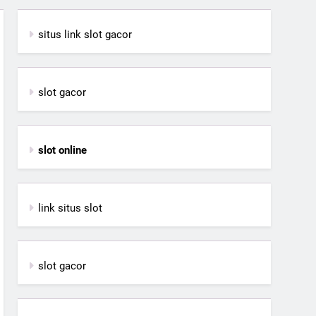
situs link slot gacor
slot gacor
slot online
link situs slot
slot gacor