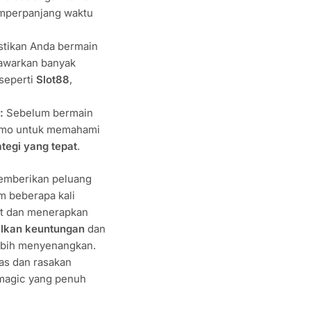
emperpanjang waktu
tikan Anda bermain
nawarkan banyak
 seperti
Slot88
,
:
Sebelum bermain
demo untuk memahami
ategi yang tepat
.
memberikan peluang
m beberapa kali
t dan menerapkan
kan keuntungan
dan
ebih menyenangkan.
as dan rasakan
magic yang penuh