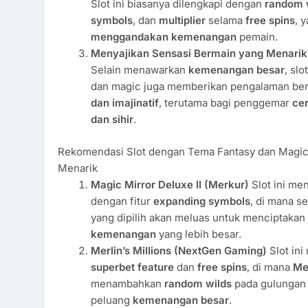
Slot ini biasanya dilengkapi dengan
random 
symbols
, dan
multiplier
selama
free spins
, 
menggandakan kemenangan
pemain.
Menyajikan Sensasi Bermain yang Menarik
Selain menawarkan
kemenangan besar
, sl
dan magic juga memberikan pengalaman ber
dan imajinatif
, terutama bagi penggemar
cer
dan sihir
.
Rekomendasi Slot dengan Tema Fantasy dan Magic
Menarik
Magic Mirror Deluxe II (Merkur)
Slot ini m
dengan fitur
expanding symbols
, di mana s
yang dipilih akan meluas untuk menciptakan
kemenangan
yang lebih besar.
Merlin’s Millions (NextGen Gaming)
Slot in
superbet feature
dan
free spins
, di mana
Me
menambahkan
random wilds
pada gulungan
peluang
kemenangan besar
.