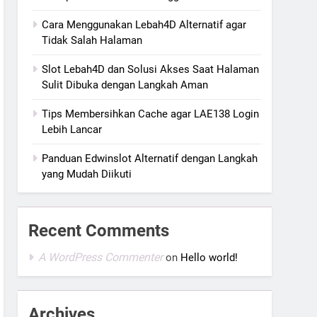
Cara Menggunakan Lebah4D Alternatif agar
Tidak Salah Halaman
Slot Lebah4D dan Solusi Akses Saat Halaman
Sulit Dibuka dengan Langkah Aman
Tips Membersihkan Cache agar LAE138 Login
Lebih Lancar
Panduan Edwinslot Alternatif dengan Langkah
yang Mudah Diikuti
Recent Comments
A WordPress Commenter
on
Hello world!
Archives