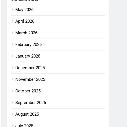
May 2026
April 2026
March 2026
February 2026
January 2026
December 2025
November 2025
October 2025
September 2025
August 2025
July 2025