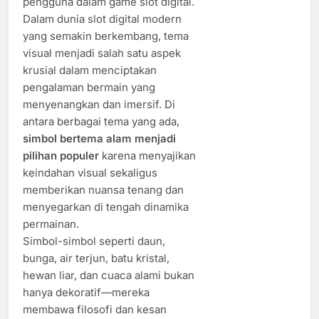
pengguna dalam game slot digital.
Dalam dunia slot digital modern
yang semakin berkembang, tema
visual menjadi salah satu aspek
krusial dalam menciptakan
pengalaman bermain yang
menyenangkan dan imersif. Di
antara berbagai tema yang ada,
simbol bertema alam menjadi
pilihan populer
karena menyajikan
keindahan visual sekaligus
memberikan nuansa tenang dan
menyegarkan di tengah dinamika
permainan.
Simbol-simbol seperti daun,
bunga, air terjun, batu kristal,
hewan liar, dan cuaca alami bukan
hanya dekoratif—mereka
membawa filosofi dan kesan