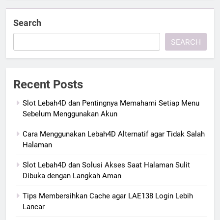
Search
SEARCH
Recent Posts
Slot Lebah4D dan Pentingnya Memahami Setiap Menu
Sebelum Menggunakan Akun
Cara Menggunakan Lebah4D Alternatif agar Tidak Salah
Halaman
Slot Lebah4D dan Solusi Akses Saat Halaman Sulit
Dibuka dengan Langkah Aman
Tips Membersihkan Cache agar LAE138 Login Lebih
Lancar