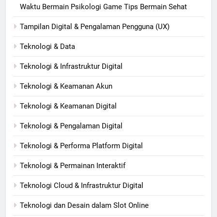
Waktu Bermain Psikologi Game Tips Bermain Sehat
Tampilan Digital & Pengalaman Pengguna (UX)
Teknologi & Data
Teknologi & Infrastruktur Digital
Teknologi & Keamanan Akun
Teknologi & Keamanan Digital
Teknologi & Pengalaman Digital
Teknologi & Performa Platform Digital
Teknologi & Permainan Interaktif
Teknologi Cloud & Infrastruktur Digital
Teknologi dan Desain dalam Slot Online