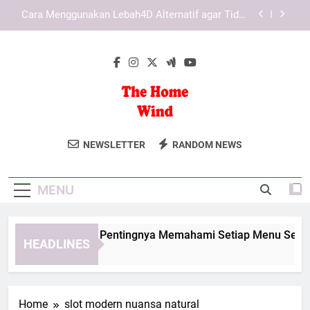
Skip
Slot Lebah4D dan Solusi Akses Saat Halaman
to
Sulit Dibuka dengan Langkah Aman
content
Tips Membersihkan Cache agar LAE138 Login
Lebih Lancar
Slot Lebah4D dan Pentingnya Memahami Setiap
Menu Sebelum Menggunakan Akun
Cara Menggunakan Lebah4D Alternatif agar Tidak
Salah Halaman
The Home Wind
Temukan Inspirasi Dan Tips Dekorasi
Slot Lebah4D dan Solusi Akses Saat Halaman
NEWSLETTER
RANDOM NEWS
Sulit Dibuka dengan Langkah Aman
Rumah Di The Home Wind. Untuk
Tips Membersihkan Cache agar LAE138 Login
Hunian Yang Nyaman Dan Indah.
Lebih Lancar
MENU
lot Lebah4D dan Pentingnya Memahami Setiap Menu Sebelu
HEADLINES
Months Ago
Home
slot modern nuansa natural