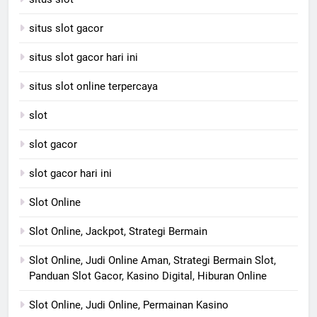
situs slot gacor
situs slot gacor hari ini
situs slot online terpercaya
slot
slot gacor
slot gacor hari ini
Slot Online
Slot Online, Jackpot, Strategi Bermain
Slot Online, Judi Online Aman, Strategi Bermain Slot,
Panduan Slot Gacor, Kasino Digital, Hiburan Online
Slot Online, Judi Online, Permainan Kasino