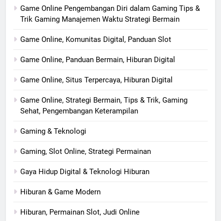
Game Online Pengembangan Diri dalam Gaming Tips &
Trik Gaming Manajemen Waktu Strategi Bermain
Game Online, Komunitas Digital, Panduan Slot
Game Online, Panduan Bermain, Hiburan Digital
Game Online, Situs Terpercaya, Hiburan Digital
Game Online, Strategi Bermain, Tips & Trik, Gaming
Sehat, Pengembangan Keterampilan
Gaming & Teknologi
Gaming, Slot Online, Strategi Permainan
Gaya Hidup Digital & Teknologi Hiburan
Hiburan & Game Modern
Hiburan, Permainan Slot, Judi Online