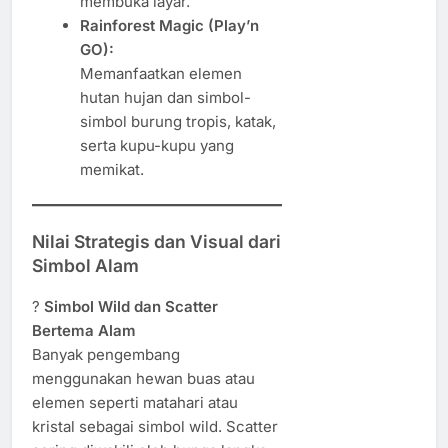
membuka layar.
Rainforest Magic (Play’n
GO):
Memanfaatkan elemen
hutan hujan dan simbol-
simbol burung tropis, katak,
serta kupu-kupu yang
memikat.
Nilai Strategis dan Visual dari
Simbol Alam
?
Simbol Wild dan Scatter
Bertema Alam
Banyak pengembang
menggunakan hewan buas atau
elemen seperti matahari atau
kristal sebagai simbol wild. Scatter