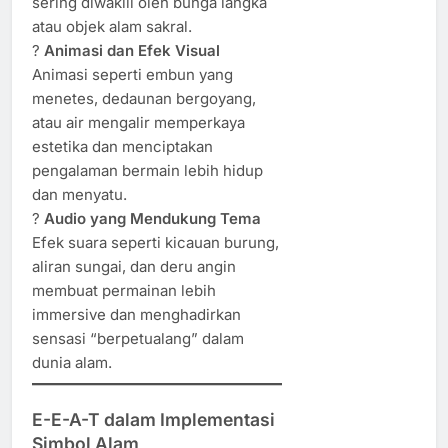
sering diwakili oleh bunga langka
atau objek alam sakral.
?
Animasi dan Efek Visual
Animasi seperti embun yang
menetes, dedaunan bergoyang,
atau air mengalir memperkaya
estetika dan menciptakan
pengalaman bermain lebih hidup
dan menyatu.
?
Audio yang Mendukung Tema
Efek suara seperti kicauan burung,
aliran sungai, dan deru angin
membuat permainan lebih
immersive dan menghadirkan
sensasi “berpetualang” dalam
dunia alam.
E-E-A-T dalam Implementasi
Simbol Alam