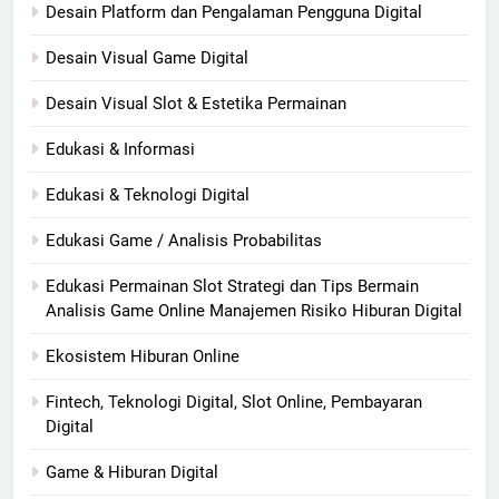
Desain Platform dan Pengalaman Pengguna Digital
Desain Visual Game Digital
Desain Visual Slot & Estetika Permainan
Edukasi & Informasi
Edukasi & Teknologi Digital
Edukasi Game / Analisis Probabilitas
Edukasi Permainan Slot Strategi dan Tips Bermain
Analisis Game Online Manajemen Risiko Hiburan Digital
Ekosistem Hiburan Online
Fintech, Teknologi Digital, Slot Online, Pembayaran
Digital
Game & Hiburan Digital