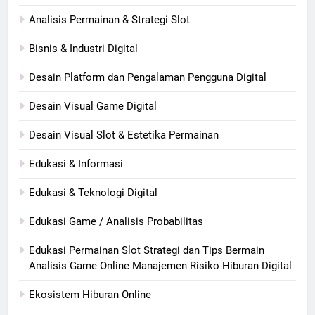
Analisis Permainan & Strategi Slot
Bisnis & Industri Digital
Desain Platform dan Pengalaman Pengguna Digital
Desain Visual Game Digital
Desain Visual Slot & Estetika Permainan
Edukasi & Informasi
Edukasi & Teknologi Digital
Edukasi Game / Analisis Probabilitas
Edukasi Permainan Slot Strategi dan Tips Bermain
Analisis Game Online Manajemen Risiko Hiburan Digital
Ekosistem Hiburan Online