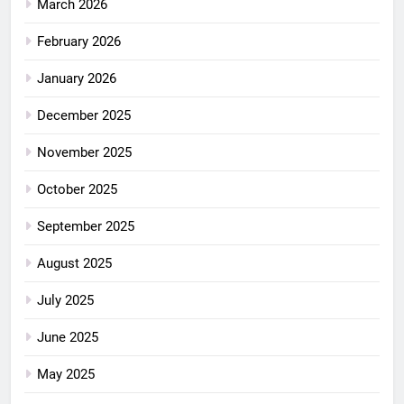
March 2026
February 2026
January 2026
December 2025
November 2025
October 2025
September 2025
August 2025
July 2025
June 2025
May 2025