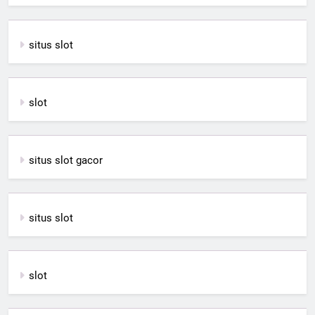
situs slot
slot
situs slot gacor
situs slot
slot