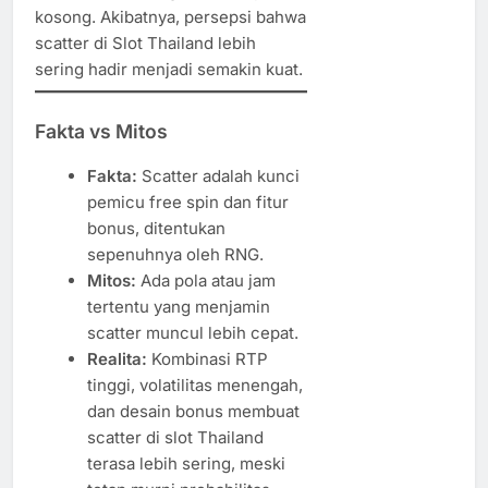
kosong. Akibatnya, persepsi bahwa
scatter di Slot Thailand lebih
sering hadir menjadi semakin kuat.
Fakta vs Mitos
Fakta:
Scatter adalah kunci
pemicu free spin dan fitur
bonus, ditentukan
sepenuhnya oleh RNG.
Mitos:
Ada pola atau jam
tertentu yang menjamin
scatter muncul lebih cepat.
Realita:
Kombinasi RTP
tinggi, volatilitas menengah,
dan desain bonus membuat
scatter di slot Thailand
terasa lebih sering, meski