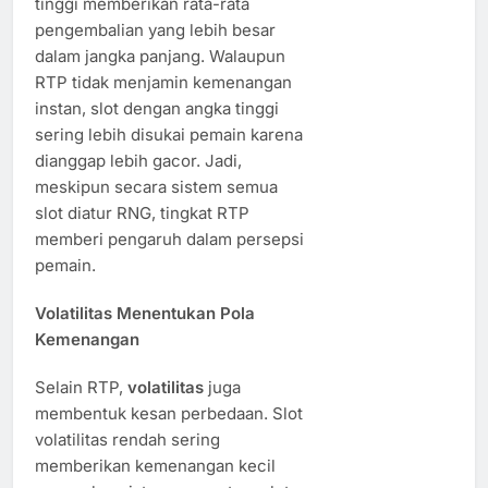
tinggi memberikan rata-rata
pengembalian yang lebih besar
dalam jangka panjang. Walaupun
RTP tidak menjamin kemenangan
instan, slot dengan angka tinggi
sering lebih disukai pemain karena
dianggap lebih gacor. Jadi,
meskipun secara sistem semua
slot diatur RNG, tingkat RTP
memberi pengaruh dalam persepsi
pemain.
Volatilitas Menentukan Pola
Kemenangan
Selain RTP,
volatilitas
juga
membentuk kesan perbedaan. Slot
volatilitas rendah sering
memberikan kemenangan kecil