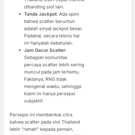
dibanding slot lain.
Tanda Jackpot
: Ada opini
bahwa scatter beruntun
adalah sinyal jackpot besar.
Padahal, secara teknis hal
ini hanyalah kebetulan.
Jam Gacor Scatter
:
Sebagian komunitas
percaya scatter lebih sering
muncul pada jam tertentu.
Faktanya, RNG tidak
mengenal waktu, sehingga
klaim ini hanya persepsi
subjektif.
Persepsi ini membentuk citra
bahwa scatter pada slot Thailand
lebih “ramah” kepada pemain,