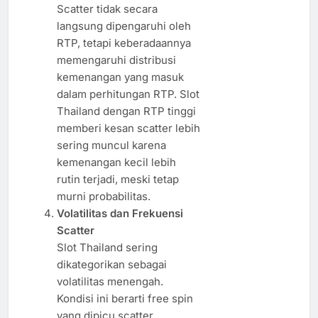
Scatter tidak secara
langsung dipengaruhi oleh
RTP, tetapi keberadaannya
memengaruhi distribusi
kemenangan yang masuk
dalam perhitungan RTP. Slot
Thailand dengan RTP tinggi
memberi kesan scatter lebih
sering muncul karena
kemenangan kecil lebih
rutin terjadi, meski tetap
murni probabilitas.
Volatilitas dan Frekuensi
Scatter
Slot Thailand sering
dikategorikan sebagai
volatilitas menengah.
Kondisi ini berarti free spin
yang dipicu scatter