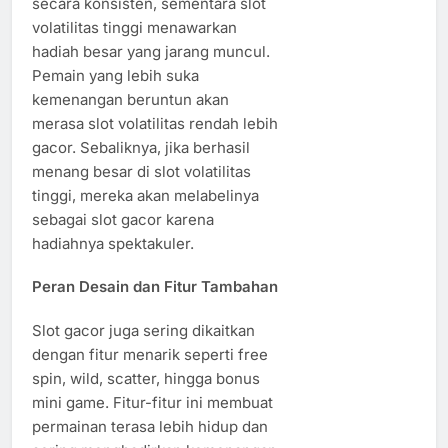
secara konsisten, sementara slot
volatilitas tinggi menawarkan
hadiah besar yang jarang muncul.
Pemain yang lebih suka
kemenangan beruntun akan
merasa slot volatilitas rendah lebih
gacor. Sebaliknya, jika berhasil
menang besar di slot volatilitas
tinggi, mereka akan melabelinya
sebagai slot gacor karena
hadiahnya spektakuler.
Peran Desain dan Fitur Tambahan
Slot gacor juga sering dikaitkan
dengan fitur menarik seperti free
spin, wild, scatter, hingga bonus
mini game. Fitur-fitur ini membuat
permainan terasa lebih hidup dan