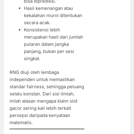
bisa diprediksi.
Hasil kemenangan atau
kekalahan murni ditentukan
secara acak.
Konsistensi lebih
merupakan hasil dari jumlah
putaran dalam jangka
panjang, bukan per sesi
singkat.
RNG diuji oleh lembaga
independen untuk memastikan
standar fairness, sehingga peluang
selalu konstan. Dari sisi ilmiah,
inilah alasan mengapa klaim slot
gacor sering kali lebih terkait
persepsi daripada kenyataan
matematis.