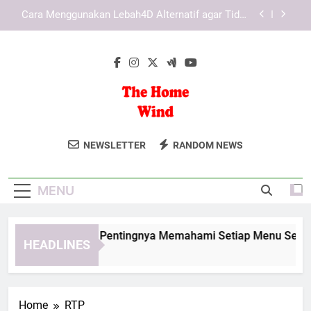
Skip
Slot Lebah4D dan Solusi Akses Saat Halaman
to
Sulit Dibuka dengan Langkah Aman
content
Tips Membersihkan Cache agar LAE138 Login
Lebih Lancar
Slot Lebah4D dan Pentingnya Memahami Setiap
Menu Sebelum Menggunakan Akun
Cara Menggunakan Lebah4D Alternatif agar Tidak
Salah Halaman
The Home Wind
Temukan Inspirasi Dan Tips Dekorasi
Slot Lebah4D dan Solusi Akses Saat Halaman
NEWSLETTER
RANDOM NEWS
Sulit Dibuka dengan Langkah Aman
Rumah Di The Home Wind. Untuk
Tips Membersihkan Cache agar LAE138 Login
Hunian Yang Nyaman Dan Indah.
Lebih Lancar
MENU
ot Lebah4D dan Pentingnya Memahami Setiap Menu Sebelu
HEADLINES
Months Ago
Home
RTP