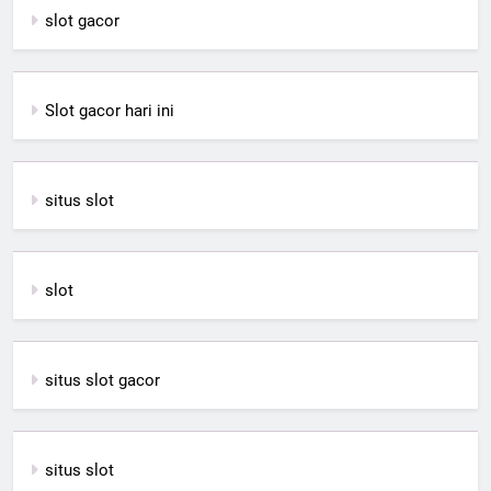
slot gacor
Slot gacor hari ini
situs slot
slot
situs slot gacor
situs slot