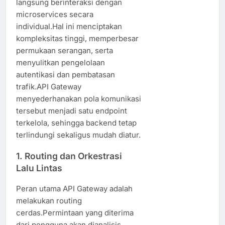
langsung berinteraksi dengan
microservices secara
individual.Hal ini menciptakan
kompleksitas tinggi, memperbesar
permukaan serangan, serta
menyulitkan pengelolaan
autentikasi dan pembatasan
trafik.API Gateway
menyederhanakan pola komunikasi
tersebut menjadi satu endpoint
terkelola, sehingga backend tetap
terlindungi sekaligus mudah diatur.
1. Routing dan Orkestrasi
Lalu Lintas
Peran utama API Gateway adalah
melakukan routing
cerdas.Permintaan yang diterima
dari pengguna akan dianalisis