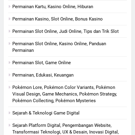
Permainan Kartu, Kasino Online, Hiburan
Permainan Kasino, Slot Online, Bonus Kasino
Permainan Slot Online, Judi Online, Tips dan Trik Slot
Permainan Slot Online, Kasino Online, Panduan
Permainan
Permainan Slot, Game Online
Permainan, Edukasi, Keuangan
Pokémon Lore, Pokémon Color Variants, Pokémon
Visual Design, Game Mechanics, Pokémon Strategy,
Pokémon Collecting, Pokémon Mysteries
Sejarah & Teknologi Game Digital
Sejarah Platform Digital, Pengembangan Website,
Transformasi Teknologi, UX & Desain, Inovasi Digital,