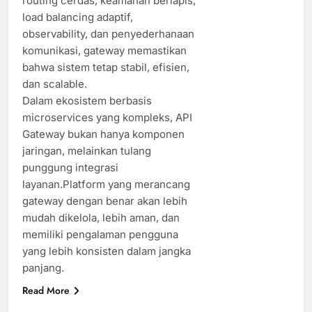
routing cerdas, keamanan berlapis,
load balancing adaptif,
observability, dan penyederhanaan
komunikasi, gateway memastikan
bahwa sistem tetap stabil, efisien,
dan scalable.
Dalam ekosistem berbasis
microservices yang kompleks, API
Gateway bukan hanya komponen
jaringan, melainkan tulang
punggung integrasi
layanan.Platform yang merancang
gateway dengan benar akan lebih
mudah dikelola, lebih aman, dan
memiliki pengalaman pengguna
yang lebih konsisten dalam jangka
panjang.
Read More