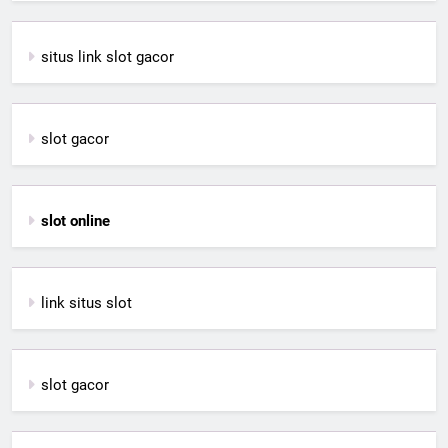
situs link slot gacor
slot gacor
slot online
link situs slot
slot gacor