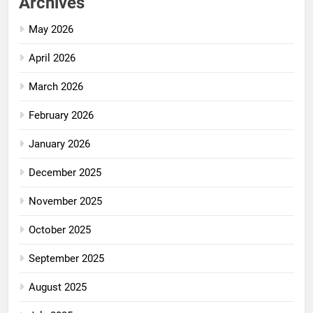
Archives
May 2026
April 2026
March 2026
February 2026
January 2026
December 2025
November 2025
October 2025
September 2025
August 2025