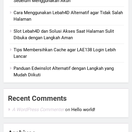
Sebelum Menggunakan Akun
Cara Menggunakan Lebah4D Alternatif agar Tidak Salah
Halaman
Slot Lebah4D dan Solusi Akses Saat Halaman Sulit
Dibuka dengan Langkah Aman
Tips Membersihkan Cache agar LAE138 Login Lebih
Lancar
Panduan Edwinslot Alternatif dengan Langkah yang
Mudah Diikuti
Recent Comments
A WordPress Commenter
on
Hello world!