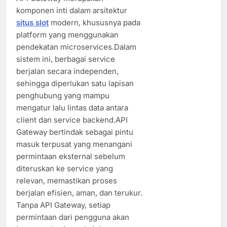
komponen inti dalam arsitektur
situs slot
modern, khususnya pada
platform yang menggunakan
pendekatan microservices.Dalam
sistem ini, berbagai service
berjalan secara independen,
sehingga diperlukan satu lapisan
penghubung yang mampu
mengatur lalu lintas data antara
client dan service backend.API
Gateway bertindak sebagai pintu
masuk terpusat yang menangani
permintaan eksternal sebelum
diteruskan ke service yang
relevan, memastikan proses
berjalan efisien, aman, dan terukur.
Tanpa API Gateway, setiap
permintaan dari pengguna akan