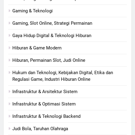
Gaming & Teknologi
Gaming, Slot Online, Strategi Permainan
Gaya Hidup Digital & Teknologi Hiburan
Hiburan & Game Modern
Hiburan, Permainan Slot, Judi Online
Hukum dan Teknologi, Kebijakan Digital, Etika dan
Regulasi Game, Industri Hiburan Online
Infrastruktur & Arsitektur Sistem
Infrastruktur & Optimasi Sistem
Infrastruktur & Teknologi Backend
Judi Bola, Taruhan Olahraga