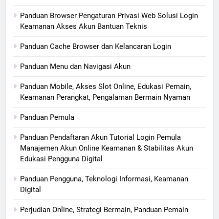
Panduan Browser Pengaturan Privasi Web Solusi Login
Keamanan Akses Akun Bantuan Teknis
Panduan Cache Browser dan Kelancaran Login
Panduan Menu dan Navigasi Akun
Panduan Mobile, Akses Slot Online, Edukasi Pemain,
Keamanan Perangkat, Pengalaman Bermain Nyaman
Panduan Pemula
Panduan Pendaftaran Akun Tutorial Login Pemula
Manajemen Akun Online Keamanan & Stabilitas Akun
Edukasi Pengguna Digital
Panduan Pengguna, Teknologi Informasi, Keamanan
Digital
Perjudian Online, Strategi Bermain, Panduan Pemain