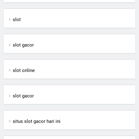
slot
slot gacor
slot online
slot gacor
situs slot gacor hari ini