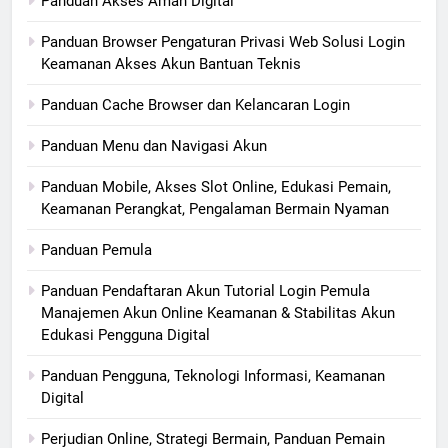
Panduan Akses Aman Digital
Panduan Browser Pengaturan Privasi Web Solusi Login
Keamanan Akses Akun Bantuan Teknis
Panduan Cache Browser dan Kelancaran Login
Panduan Menu dan Navigasi Akun
Panduan Mobile, Akses Slot Online, Edukasi Pemain,
Keamanan Perangkat, Pengalaman Bermain Nyaman
Panduan Pemula
Panduan Pendaftaran Akun Tutorial Login Pemula
Manajemen Akun Online Keamanan & Stabilitas Akun
Edukasi Pengguna Digital
Panduan Pengguna, Teknologi Informasi, Keamanan
Digital
Perjudian Online, Strategi Bermain, Panduan Pemain