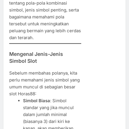
tentang pola-pola kombinasi
simbol, jenis simbol penting, serta
bagaimana memahami pola
tersebut untuk meningkatkan
peluang bermain yang lebih cerdas
dan terarah.
Mengenal Jenis-Jenis
Simbol Slot
Sebelum membahas polanya, kita
perlu memahami jenis simbol yang
umum muncul di sebagian besar
slot Horas88:
Simbol Biasa
: Simbol
standar yang jika muncul
dalam jumlah minimal
(biasanya 3) dari kiri ke
kanan, akan memberikan