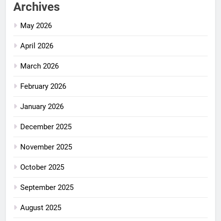
Archives
May 2026
April 2026
March 2026
February 2026
January 2026
December 2025
November 2025
October 2025
September 2025
August 2025