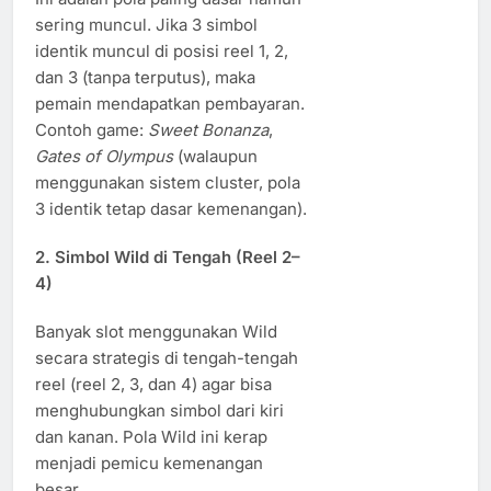
sering muncul. Jika 3 simbol
identik muncul di posisi reel 1, 2,
dan 3 (tanpa terputus), maka
pemain mendapatkan pembayaran.
Contoh game:
Sweet Bonanza
,
Gates of Olympus
(walaupun
menggunakan sistem cluster, pola
3 identik tetap dasar kemenangan).
2.
Simbol Wild di Tengah (Reel 2–
4)
Banyak slot menggunakan Wild
secara strategis di tengah-tengah
reel (reel 2, 3, dan 4) agar bisa
menghubungkan simbol dari kiri
dan kanan. Pola Wild ini kerap
menjadi pemicu kemenangan
besar.