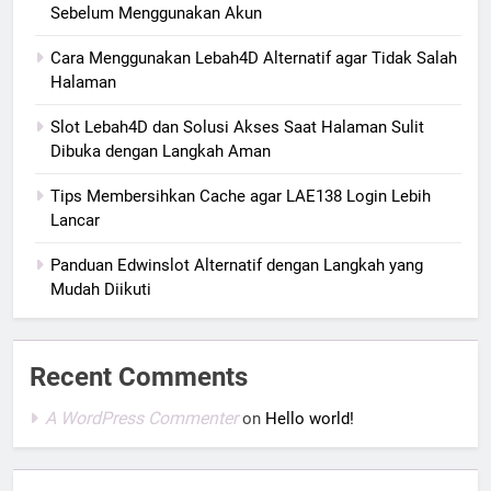
Sebelum Menggunakan Akun
Cara Menggunakan Lebah4D Alternatif agar Tidak Salah
Halaman
Slot Lebah4D dan Solusi Akses Saat Halaman Sulit
Dibuka dengan Langkah Aman
Tips Membersihkan Cache agar LAE138 Login Lebih
Lancar
Panduan Edwinslot Alternatif dengan Langkah yang
Mudah Diikuti
Recent Comments
A WordPress Commenter
on
Hello world!