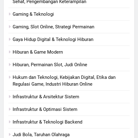
Sehat, Pengembangan Keterampilan
Gaming & Teknologi
Gaming, Slot Online, Strategi Permainan
Gaya Hidup Digital & Teknologi Hiburan
Hiburan & Game Modern
Hiburan, Permainan Slot, Judi Online
Hukum dan Teknologi, Kebijakan Digital, Etika dan
Regulasi Game, Industri Hiburan Online
Infrastruktur & Arsitektur Sistem
Infrastruktur & Optimasi Sistem
Infrastruktur & Teknologi Backend
Judi Bola, Taruhan Olahraga