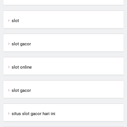
slot
slot gacor
slot online
slot gacor
situs slot gacor hari ini