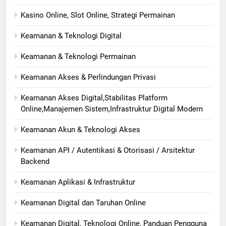
Kasino Online, Slot Online, Strategi Permainan
Keamanan & Teknologi Digital
Keamanan & Teknologi Permainan
Keamanan Akses & Perlindungan Privasi
Keamanan Akses Digital,Stabilitas Platform
Online,Manajemen Sistem,Infrastruktur Digital Modern
Keamanan Akun & Teknologi Akses
Keamanan API / Autentikasi & Otorisasi / Arsitektur
Backend
Keamanan Aplikasi & Infrastruktur
Keamanan Digital dan Taruhan Online
Keamanan Digital, Teknologi Online, Panduan Pengguna