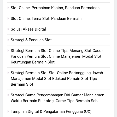
Slot Online, Permainan Kasino, Panduan Permainan
Slot Online, Tema Slot, Panduan Bermain
Solusi Akses Digital
Strategi & Panduan Slot
Strategi Bermain Slot Online Tips Menang Slot Gacor
Panduan Pemula Slot Online Manajemen Modal Slot
Keuntungan Bermain Slot
Strategi Bermain Slot Slot Online Bertanggung Jawab
Manajemen Modal Slot Edukasi Pemain Slot Tips
Bermain Slot
Strategi Game Pengembangan Diri Gamer Manajemen
Waktu Bermain Psikologi Game Tips Bermain Sehat
Tampilan Digital & Pengalaman Pengguna (UX)