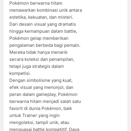
Pokémon berwarna hitam
menawarkan kombinasi unik antara
estetika, kekuatan, dan misteri.
Dari desain visual yang dramatis
hingga kemampuan dalam battle,
Pokémon gelap memberikan
pengalaman berbeda bagi pemain.
Mereka tidak hanya menarik
secara koleksi dan penampilan,
tetapi juga strategis dalam
kompetisi.
Dengan simbolisme yang kuat,
efek visual yang menonjol, dan
peran dalam gameplay, Pokémon
berwarna hitam menjadi salah satu
favorit di dunia Pokémon, baik
untuk Trainer yang ingin
mengoleksi, tampil unik, atau
menguasai battle kompetitif. Daya