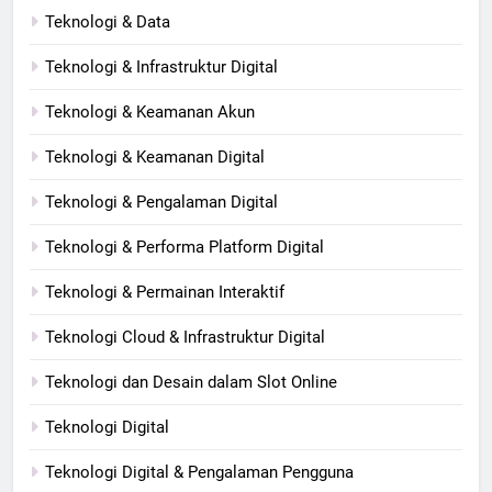
Teknologi & Data
Teknologi & Infrastruktur Digital
Teknologi & Keamanan Akun
Teknologi & Keamanan Digital
Teknologi & Pengalaman Digital
Teknologi & Performa Platform Digital
Teknologi & Permainan Interaktif
Teknologi Cloud & Infrastruktur Digital
Teknologi dan Desain dalam Slot Online
Teknologi Digital
Teknologi Digital & Pengalaman Pengguna