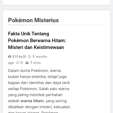
Pokémon Misterius
Fakta Unik Tentang
Pokémon Berwarna Hitam:
Misteri dan Keistimewaan
8194e5f
9 months
ago
0
7 mins
Dalam dunia Pokémon, warna
bukan hanya estetika, tetapi juga
bagian dari identitas dan daya tarik
setiap Pokémon. Salah satu warna
yang paling memikat perhatian
adalah
warna hitam
, yang sering
dikaitkan dengan misteri, kekuatan,
dan kesan elegan. Pokémon