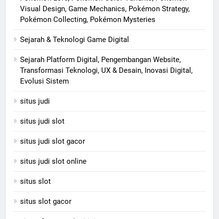
Visual Design, Game Mechanics, Pokémon Strategy,
Pokémon Collecting, Pokémon Mysteries
Sejarah & Teknologi Game Digital
Sejarah Platform Digital, Pengembangan Website,
Transformasi Teknologi, UX & Desain, Inovasi Digital,
Evolusi Sistem
situs judi
situs judi slot
situs judi slot gacor
situs judi slot online
situs slot
situs slot gacor