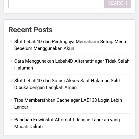
SEARCH
Recent Posts
Slot Lebah4D dan Pentingnya Memahami Setiap Menu
Sebelum Menggunakan Akun
Cara Menggunakan Lebah4D Alternatif agar Tidak Salah
Halaman
Slot Lebah4D dan Solusi Akses Saat Halaman Sulit
Dibuka dengan Langkah Aman
Tips Membersihkan Cache agar LAE138 Login Lebih
Lancar
Panduan Edwinslot Alternatif dengan Langkah yang
Mudah Diikuti