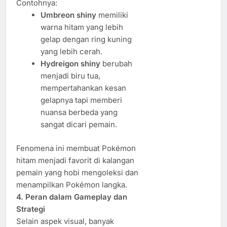
Contohnya:
Umbreon shiny
memiliki
warna hitam yang lebih
gelap dengan ring kuning
yang lebih cerah.
Hydreigon shiny
berubah
menjadi biru tua,
mempertahankan kesan
gelapnya tapi memberi
nuansa berbeda yang
sangat dicari pemain.
Fenomena ini membuat Pokémon
hitam menjadi favorit di kalangan
pemain yang hobi mengoleksi dan
menampilkan Pokémon langka.
4. Peran dalam Gameplay dan
Strategi
Selain aspek visual, banyak