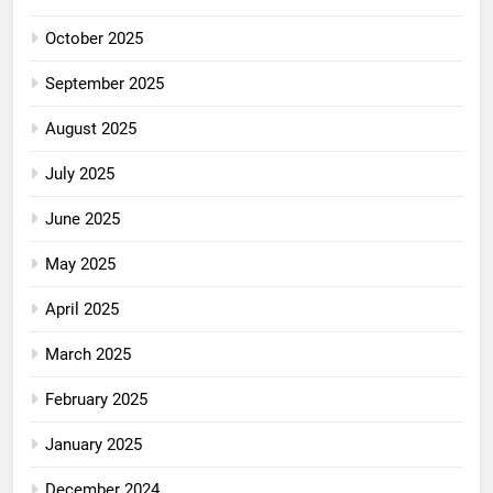
October 2025
September 2025
August 2025
July 2025
June 2025
May 2025
April 2025
March 2025
February 2025
January 2025
December 2024