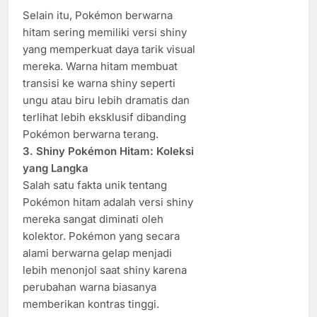
Selain itu, Pokémon berwarna
hitam sering memiliki versi shiny
yang memperkuat daya tarik visual
mereka. Warna hitam membuat
transisi ke warna shiny seperti
ungu atau biru lebih dramatis dan
terlihat lebih eksklusif dibanding
Pokémon berwarna terang.
3. Shiny Pokémon Hitam: Koleksi
yang Langka
Salah satu fakta unik tentang
Pokémon hitam adalah versi shiny
mereka sangat diminati oleh
kolektor. Pokémon yang secara
alami berwarna gelap menjadi
lebih menonjol saat shiny karena
perubahan warna biasanya
memberikan kontras tinggi.