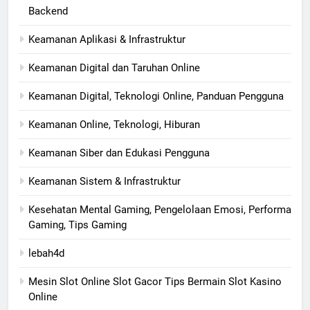
Backend
Keamanan Aplikasi & Infrastruktur
Keamanan Digital dan Taruhan Online
Keamanan Digital, Teknologi Online, Panduan Pengguna
Keamanan Online, Teknologi, Hiburan
Keamanan Siber dan Edukasi Pengguna
Keamanan Sistem & Infrastruktur
Kesehatan Mental Gaming, Pengelolaan Emosi, Performa
Gaming, Tips Gaming
lebah4d
Mesin Slot Online Slot Gacor Tips Bermain Slot Kasino
Online