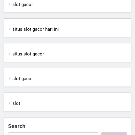
slot gacor
situs slot gacor hari ini
situs slot gacor
slot gacor
slot
Search