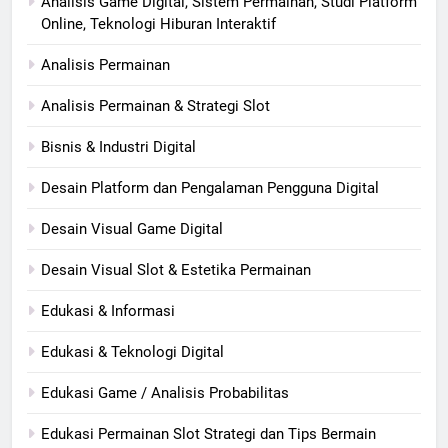
Analisis Game Digital, Sistem Permainan, Studi Platform
Online, Teknologi Hiburan Interaktif
Analisis Permainan
Analisis Permainan & Strategi Slot
Bisnis & Industri Digital
Desain Platform dan Pengalaman Pengguna Digital
Desain Visual Game Digital
Desain Visual Slot & Estetika Permainan
Edukasi & Informasi
Edukasi & Teknologi Digital
Edukasi Game / Analisis Probabilitas
Edukasi Permainan Slot Strategi dan Tips Bermain