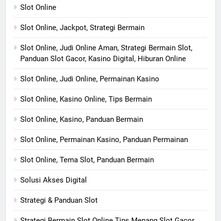
Slot Online
Slot Online, Jackpot, Strategi Bermain
Slot Online, Judi Online Aman, Strategi Bermain Slot,
Panduan Slot Gacor, Kasino Digital, Hiburan Online
Slot Online, Judi Online, Permainan Kasino
Slot Online, Kasino Online, Tips Bermain
Slot Online, Kasino, Panduan Bermain
Slot Online, Permainan Kasino, Panduan Permainan
Slot Online, Tema Slot, Panduan Bermain
Solusi Akses Digital
Strategi & Panduan Slot
Strategi Bermain Slot Online Tips Menang Slot Gacor