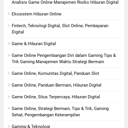
Analisis Game Online Manajemen Risiko Hiburan Digital
Ekosistem Hiburan Online
Fintech, Teknologi Digital, Slot Online, Pembayaran
Digital
Game & Hiburan Digital
Game Online Pengembangan Diri dalam Gaming Tips &
Trik Gaming Manajemen Waktu Strategi Bermain
Game Online, Komunitas Digital, Panduan Slot
Game Online, Panduan Bermain, Hiburan Digital
Game Online, Situs Terpercaya, Hiburan Digital
Game Online, Strategi Bermain, Tips & Trik, Gaming
Sehat, Pengembangan Keterampilan
Gaming & Teknologi