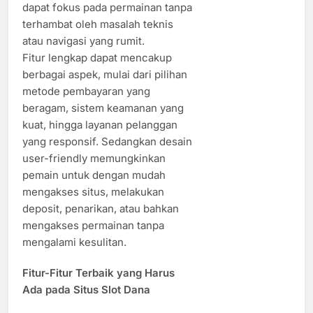
dapat fokus pada permainan tanpa
terhambat oleh masalah teknis
atau navigasi yang rumit.
Fitur lengkap dapat mencakup
berbagai aspek, mulai dari pilihan
metode pembayaran yang
beragam, sistem keamanan yang
kuat, hingga layanan pelanggan
yang responsif. Sedangkan desain
user-friendly memungkinkan
pemain untuk dengan mudah
mengakses situs, melakukan
deposit, penarikan, atau bahkan
mengakses permainan tanpa
mengalami kesulitan.
Fitur-Fitur Terbaik yang Harus
Ada pada Situs Slot Dana