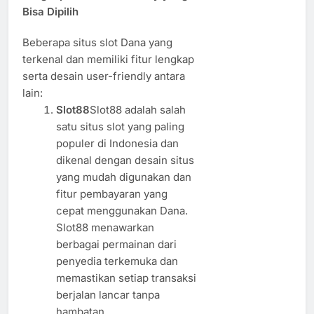
Bisa Dipilih
Beberapa situs slot Dana yang
terkenal dan memiliki fitur lengkap
serta desain user-friendly antara
lain:
Slot88
Slot88 adalah salah
satu situs slot yang paling
populer di Indonesia dan
dikenal dengan desain situs
yang mudah digunakan dan
fitur pembayaran yang
cepat menggunakan Dana.
Slot88 menawarkan
berbagai permainan dari
penyedia terkemuka dan
memastikan setiap transaksi
berjalan lancar tanpa
hambatan.