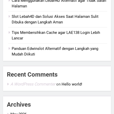
Cara Menggunakan Lebah4D Alternatif agar Tidak Salah
Halaman
Slot Lebah4D dan Solusi Akses Saat Halaman Sulit
Dibuka dengan Langkah Aman
Tips Membersihkan Cache agar LAE138 Login Lebih
Lancar
Panduan Edwinslot Alternatif dengan Langkah yang
Mudah Diikuti
Recent Comments
A WordPress Commenter
on
Hello world!
Archives