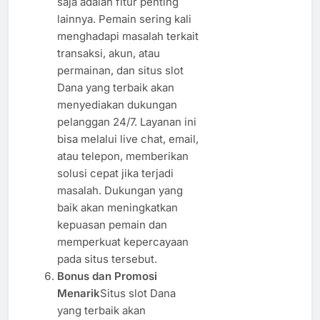
saja adalah fitur penting
lainnya. Pemain sering kali
menghadapi masalah terkait
transaksi, akun, atau
permainan, dan situs slot
Dana yang terbaik akan
menyediakan dukungan
pelanggan 24/7. Layanan ini
bisa melalui live chat, email,
atau telepon, memberikan
solusi cepat jika terjadi
masalah. Dukungan yang
baik akan meningkatkan
kepuasan pemain dan
memperkuat kepercayaan
pada situs tersebut.
Bonus dan Promosi
Menarik
Situs slot Dana
yang terbaik akan