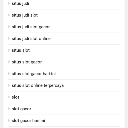
situs judi
situs judi slot
situs judi slot gacor
situs judi slot online
situs slot
situs slot gacor
situs slot gacor hari ini
situs slot online terpercaya
slot
slot gacor
slot gacor hari ini