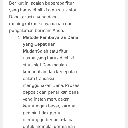
Berikut ini adalah beberapa fitur
yang harus dimiliki oleh situs slot
Dana terbaik, yang dapat
meningkatkan kenyamanan dan
pengalaman bermain Anda:
Metode Pembayaran Dana
yang Cepat dan
Mudah
Salah satu fitur
utama yang harus dimiliki
situs slot Dana adalah
kemudahan dan kecepatan
dalam transaksi
menggunakan Dana. Proses
deposit dan penarikan dana
yang instan merupakan
keuntungan besar, karena
pemain tidak perlu
menunggu berlama-lama
untuk memulai permainan