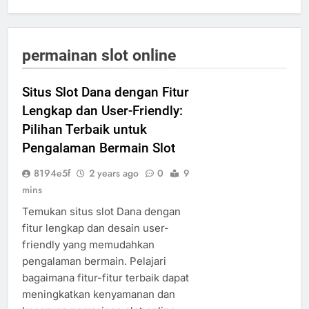
permainan slot online
Situs Slot Dana dengan Fitur
Lengkap dan User-Friendly:
Pilihan Terbaik untuk
Pengalaman Bermain Slot
8194e5f
2 years ago
0
9
mins
Temukan situs slot Dana dengan
fitur lengkap dan desain user-
friendly yang memudahkan
pengalaman bermain. Pelajari
bagaimana fitur-fitur terbaik dapat
meningkatkan kenyamanan dan