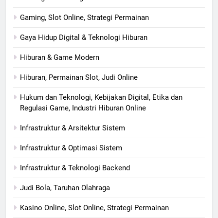
Gaming, Slot Online, Strategi Permainan
Gaya Hidup Digital & Teknologi Hiburan
Hiburan & Game Modern
Hiburan, Permainan Slot, Judi Online
Hukum dan Teknologi, Kebijakan Digital, Etika dan
Regulasi Game, Industri Hiburan Online
Infrastruktur & Arsitektur Sistem
Infrastruktur & Optimasi Sistem
Infrastruktur & Teknologi Backend
Judi Bola, Taruhan Olahraga
Kasino Online, Slot Online, Strategi Permainan