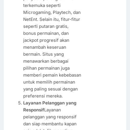
terkemuka seperti
Microgaming, Playtech, dan
NetEnt. Selain itu, fitur-fitur
seperti putaran gratis,
bonus permainan, dan
jackpot progresif akan
menambah keseruan
bermain. Situs yang
menawarkan berbagai
pilihan permainan juga
memberi pemain kebebasan
untuk memilih permainan
yang paling sesuai dengan
preferensi mereka.
Layanan Pelanggan yang
Responsif
Layanan
pelanggan yang responsif
dan siap membantu kapan