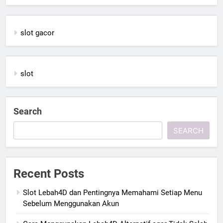
slot gacor
slot
Search
SEARCH
Recent Posts
Slot Lebah4D dan Pentingnya Memahami Setiap Menu
Sebelum Menggunakan Akun