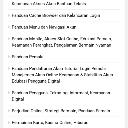
Keamanan Akses Akun Bantuan Teknis
Panduan Cache Browser dan Kelancaran Login
Panduan Menu dan Navigasi Akun
Panduan Mobile, Akses Slot Online, Edukasi Pemain,
Keamanan Perangkat, Pengalaman Bermain Nyaman
Panduan Pemula
Panduan Pendaftaran Akun Tutorial Login Pemula
Manajemen Akun Online Keamanan & Stabilitas Akun
Edukasi Pengguna Digital
Panduan Pengguna, Teknologi Informasi, Keamanan
Digital
Perjudian Online, Strategi Bermain, Panduan Pemain
Permainan Kartu, Kasino Online, Hiburan