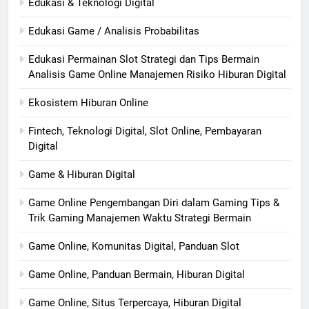
Edukasi & Teknologi Digital
Edukasi Game / Analisis Probabilitas
Edukasi Permainan Slot Strategi dan Tips Bermain
Analisis Game Online Manajemen Risiko Hiburan Digital
Ekosistem Hiburan Online
Fintech, Teknologi Digital, Slot Online, Pembayaran
Digital
Game & Hiburan Digital
Game Online Pengembangan Diri dalam Gaming Tips &
Trik Gaming Manajemen Waktu Strategi Bermain
Game Online, Komunitas Digital, Panduan Slot
Game Online, Panduan Bermain, Hiburan Digital
Game Online, Situs Terpercaya, Hiburan Digital