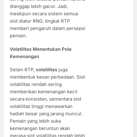
dianggap lebih gacor. Jadi,
meskipun secara sistem semua
slot diatur RNG, tingkat RTP
memberi pengaruh dalam persepsi
pemain.
Volatilitas Menentukan Pola
Kemenangan
Selain RTP,
volatilitas
juga
membentuk kesan perbedaan. Slot
volatilitas rendah sering
memberikan kemenangan kecil
secara konsisten, sementara slot
volatilitas tinggi menawarkan
hadiah besar yang jarang muncul.
Pemain yang lebih suka
kemenangan beruntun akan
merasa slot volatilitas rendah lebih