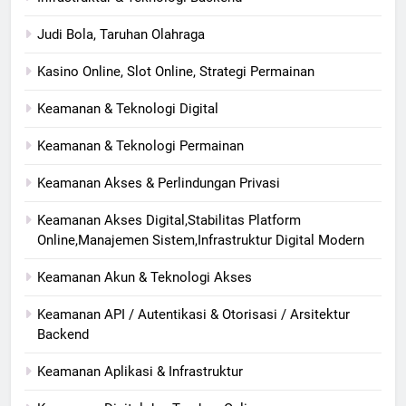
Judi Bola, Taruhan Olahraga
Kasino Online, Slot Online, Strategi Permainan
Keamanan & Teknologi Digital
Keamanan & Teknologi Permainan
Keamanan Akses & Perlindungan Privasi
Keamanan Akses Digital,Stabilitas Platform
Online,Manajemen Sistem,Infrastruktur Digital Modern
Keamanan Akun & Teknologi Akses
Keamanan API / Autentikasi & Otorisasi / Arsitektur
Backend
Keamanan Aplikasi & Infrastruktur