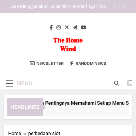
Skip
Slot Lebah4D dan Solusi Akses Saat Halaman
to
Sulit Dibuka dengan Langkah Aman
content
Tips Membersihkan Cache agar LAE138 Login
Lebih Lancar
Slot Lebah4D dan Pentingnya Memahami Setiap
Menu Sebelum Menggunakan Akun
Cara Menggunakan Lebah4D Alternatif agar Tidak
Salah Halaman
The Home Wind
Temukan Inspirasi Dan Tips Dekorasi
Slot Lebah4D dan Solusi Akses Saat Halaman
NEWSLETTER
RANDOM NEWS
Sulit Dibuka dengan Langkah Aman
Rumah Di The Home Wind. Untuk
Tips Membersihkan Cache agar LAE138 Login
Hunian Yang Nyaman Dan Indah.
Lebih Lancar
MENU
Slot Lebah4D dan Pentingnya Memahami Setiap Menu Sebel
HEADLINES
 Months Ago
Home
perbedaan slot