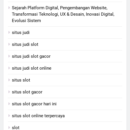
Sejarah Platform Digital, Pengembangan Website,
Transformasi Teknologi, UX & Desain, Inovasi Digital,
Evolusi Sistem
situs judi
situs judi slot
situs judi slot gacor
situs judi slot online
situs slot
situs slot gacor
situs slot gacor hari ini
situs slot online terpercaya
slot