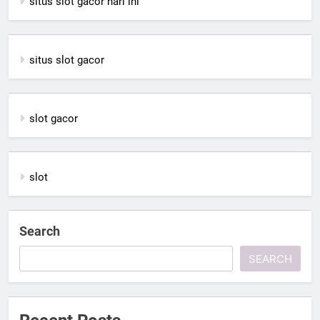
situs slot gacor hari ini
situs slot gacor
slot gacor
slot
Search
SEARCH