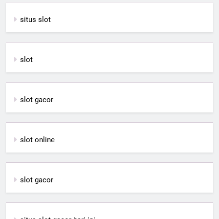
situs slot
slot
slot gacor
slot online
slot gacor