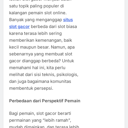
satu topik paling populer di
kalangan pemain slot online.
Banyak yang menganggap
situs
slot gacor
berbeda dari slot biasa
karena terasa lebih sering
memberikan kemenangan, baik
kecil maupun besar. Namun, apa
sebenarnya yang membuat slot
gacor dianggap berbeda? Untuk
memahami hal ini, kita perlu
melihat dari sisi teknis, psikologis,
dan juga bagaimana komunitas
membentuk persepsi.
Perbedaan dari Perspektif Pemain
Bagi pemain, slot gacor berarti
permainan yang “lebih ramah”,
mudah dimainkan, dan terasa lebih