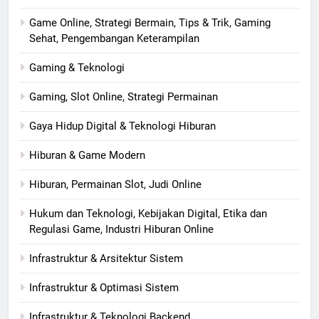
Game Online, Strategi Bermain, Tips & Trik, Gaming
Sehat, Pengembangan Keterampilan
Gaming & Teknologi
Gaming, Slot Online, Strategi Permainan
Gaya Hidup Digital & Teknologi Hiburan
Hiburan & Game Modern
Hiburan, Permainan Slot, Judi Online
Hukum dan Teknologi, Kebijakan Digital, Etika dan
Regulasi Game, Industri Hiburan Online
Infrastruktur & Arsitektur Sistem
Infrastruktur & Optimasi Sistem
Infrastruktur & Teknologi Backend