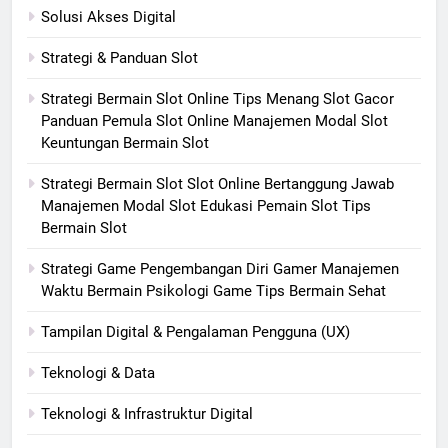
Solusi Akses Digital
Strategi & Panduan Slot
Strategi Bermain Slot Online Tips Menang Slot Gacor
Panduan Pemula Slot Online Manajemen Modal Slot
Keuntungan Bermain Slot
Strategi Bermain Slot Slot Online Bertanggung Jawab
Manajemen Modal Slot Edukasi Pemain Slot Tips
Bermain Slot
Strategi Game Pengembangan Diri Gamer Manajemen
Waktu Bermain Psikologi Game Tips Bermain Sehat
Tampilan Digital & Pengalaman Pengguna (UX)
Teknologi & Data
Teknologi & Infrastruktur Digital