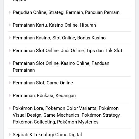
Perjudian Online, Strategi Bermain, Panduan Pemain
Permainan Kartu, Kasino Online, Hiburan
Permainan Kasino, Slot Online, Bonus Kasino
Permainan Slot Online, Judi Online, Tips dan Trik Slot
Permainan Slot Online, Kasino Online, Panduan
Permainan
Permainan Slot, Game Online
Permainan, Edukasi, Keuangan
Pokémon Lore, Pokémon Color Variants, Pokémon
Visual Design, Game Mechanics, Pokémon Strategy,
Pokémon Collecting, Pokémon Mysteries
Sejarah & Teknologi Game Digital