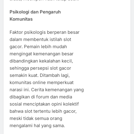
Psikologi dan Pengaruh
Komunitas
Faktor psikologis berperan besar
dalam membentuk istilah slot
gacor. Pemain lebih mudah
mengingat kemenangan besar
dibandingkan kekalahan kecil,
sehingga persepsi slot gacor
semakin kuat. Ditambah lagi,
komunitas online memperkuat
narasi ini. Cerita kemenangan yang
dibagikan di forum dan media
sosial menciptakan opini kolektif
bahwa slot tertentu lebih gacor,
meski tidak semua orang
mengalami hal yang sama.