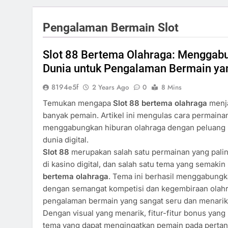
Pengalaman Bermain Slot
Slot 88 Bertema Olahraga: Menggab
Dunia untuk Pengalaman Bermain ya
8194e5f
2 Years Ago
0
8 Mins
Temukan mengapa
Slot 88 bertema olahraga
menja
banyak pemain. Artikel ini mengulas cara permainan
menggabungkan hiburan olahraga dengan peluang
dunia digital.
Slot 88
merupakan salah satu permainan yang pali
di kasino digital, dan salah satu tema yang semaki
bertema olahraga
. Tema ini berhasil menggabungk
dengan semangat kompetisi dan kegembiraan olah
pengalaman bermain yang sangat seru dan menarik
Dengan visual yang menarik, fitur-fitur bonus yan
tema yang dapat mengingatkan pemain pada pertan