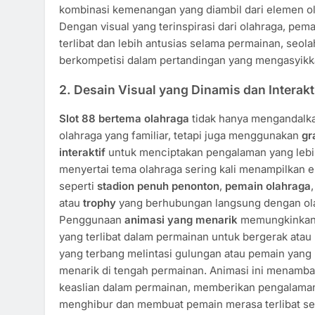
kombinasi kemenangan yang diambil dari elemen ol
Dengan visual yang terinspirasi dari olahraga, pem
terlibat dan lebih antusias selama permainan, seol
berkompetisi dalam pertandingan yang mengasyikk
2.
Desain Visual yang Dinamis dan Interakt
Slot 88 bertema olahraga
tidak hanya mengandalk
olahraga yang familiar, tetapi juga menggunakan
gr
interaktif
untuk menciptakan pengalaman yang lebih
menyertai tema olahraga sering kali menampilkan
seperti
stadion penuh penonton
,
pemain olahraga
atau
trophy
yang berhubungan langsung dengan ola
Penggunaan
animasi yang menarik
memungkinkan k
yang terlibat dalam permainan untuk bergerak atau 
yang terbang melintasi gulungan atau pemain yang
menarik di tengah permainan. Animasi ini menamb
keaslian dalam permainan, memberikan pengalaman
menghibur dan membuat pemain merasa terlibat se