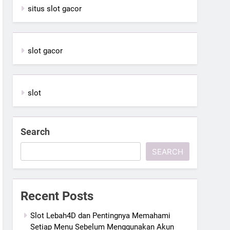
situs slot gacor
slot gacor
slot
Search
SEARCH
Recent Posts
Slot Lebah4D dan Pentingnya Memahami
Setiap Menu Sebelum Menggunakan Akun