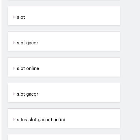
slot
slot gacor
slot online
slot gacor
situs slot gacor hari ini