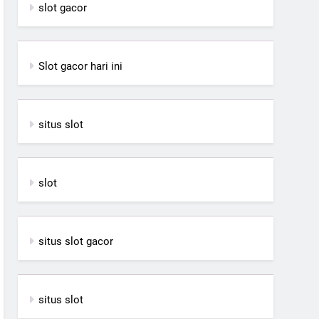
slot gacor
Slot gacor hari ini
situs slot
slot
situs slot gacor
situs slot