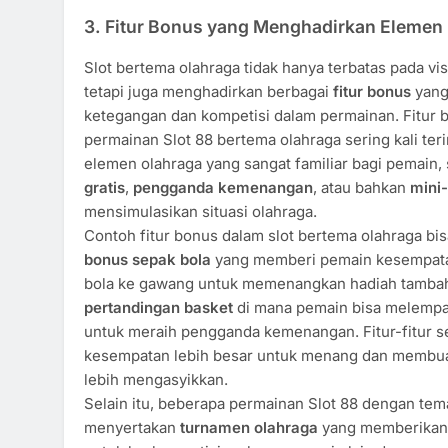
3.
Fitur Bonus yang Menghadirkan Elemen
Slot bertema olahraga tidak hanya terbatas pada vi
tetapi juga menghadirkan berbagai
fitur bonus
yang
ketegangan dan kompetisi dalam permainan. Fitur 
permainan Slot 88 bertema olahraga sering kali ter
elemen olahraga yang sangat familiar bagi pemain,
gratis
,
pengganda kemenangan
, atau bahkan
mini
mensimulasikan situasi olahraga.
Contoh fitur bonus dalam slot bertema olahraga bi
bonus sepak bola
yang memberi pemain kesempat
bola ke gawang untuk memenangkan hadiah tamba
pertandingan basket
di mana pemain bisa melempar
untuk meraih pengganda kemenangan. Fitur-fitur se
kesempatan lebih besar untuk menang dan membua
lebih mengasyikkan.
Selain itu, beberapa permainan Slot 88 dengan tem
menyertakan
turnamen olahraga
yang memberikan