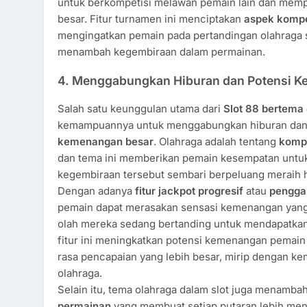
untuk berkompetisi melawan pemain lain dan mem
besar. Fitur turnamen ini menciptakan
aspek kompet
mengingatkan pemain pada pertandingan olahraga
menambah kegembiraan dalam permainan.
4.
Menggabungkan Hiburan dan Potensi K
Salah satu keunggulan utama dari
Slot 88 bertema
kemampuannya untuk menggabungkan hiburan da
kemenangan besar
. Olahraga adalah tentang
kompe
dan tema ini memberikan pemain kesempatan untu
kegembiraan tersebut sembari berpeluang meraih h
Dengan adanya
fitur jackpot progresif
atau
pengga
pemain dapat merasakan sensasi kemenangan yang 
olah mereka sedang bertanding untuk mendapatkan 
fitur ini meningkatkan potensi kemenangan pemai
rasa pencapaian yang lebih besar, mirip dengan 
olahraga.
Selain itu, tema olahraga dalam slot juga menamb
permainan
yang membuat setiap putaran lebih me