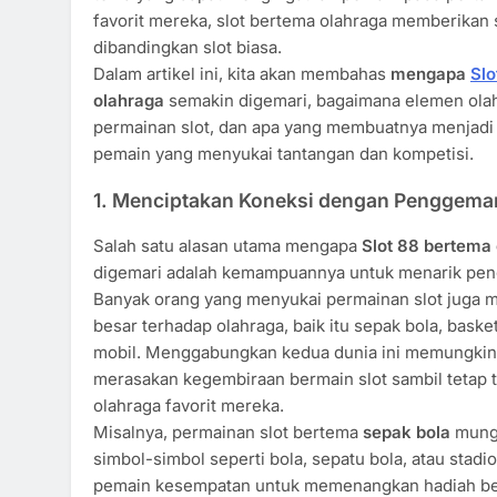
favorit mereka, slot bertema olahraga memberikan
dibandingkan slot biasa.
Dalam artikel ini, kita akan membahas
mengapa
Slo
olahraga
semakin digemari, bagaimana elemen ola
permainan slot, dan apa yang membuatnya menjadi p
pemain yang menyukai tantangan dan kompetisi.
1.
Menciptakan Koneksi dengan Penggemar
Salah satu alasan utama mengapa
Slot 88 bertema
digemari adalah kemampuannya untuk menarik pen
Banyak orang yang menyukai permainan slot juga m
besar terhadap olahraga, baik itu sepak bola, basket
mobil. Menggabungkan kedua dunia ini memungkin
merasakan kegembiraan bermain slot sambil tetap
olahraga favorit mereka.
Misalnya, permainan slot bertema
sepak bola
mung
simbol-simbol seperti bola, sepatu bola, atau stad
pemain kesempatan untuk memenangkan hadiah ber