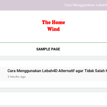
Cara Menggunakan Lebah4D
Slot Lebah4D dan Solusi Akses Saat Hala
Tips Membersihkan C
 Home Wind
Slot Lebah4D dan Pentingnya Memahami Se
nspirasi Dan Tips Dekorasi Rumah Di The Home Wind. Untuk 
Cara Menggunakan Lebah4D
SAMPLE PAGE
Slot Lebah4D dan Solusi Akses Saat Hala
Tips Membersihkan C
nggunakan Lebah4D Alternatif agar Tidak Salah Halaman
Ago