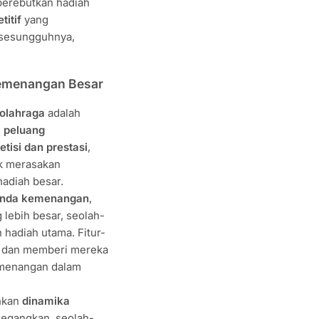
perebutkan hadiah
itif
yang
 sesungguhnya,
emenangan Besar
 olahraga
adalah
n
peluang
tisi dan prestasi
,
k merasakan
adiah besar.
nda kemenangan
,
lebih besar, seolah-
hadiah utama. Fitur-
n dan memberi mereka
kemenangan dalam
ahkan
dinamika
negangkan, seolah-