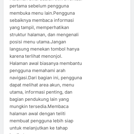
pertama sebelum pengguna
membuka menu lain.Pengguna
sebaiknya membaca informasi
yang tampil, memperhatikan
struktur halaman, dan mengenali
posisi menu utama.Jangan
langsung menekan tombol hanya
karena terlihat menonjol.
Halaman awal biasanya membantu
pengguna memahami arah
navigasi.Dari bagian ini, pengguna
dapat melihat area akun, menu
utama, informasi penting, dan
bagian pendukung lain yang
mungkin tersedia.Membaca
halaman awal dengan teliti
membuat pengguna lebih siap
untuk melanjutkan ke tahap