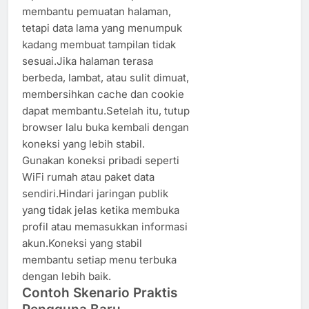
membantu pemuatan halaman,
tetapi data lama yang menumpuk
kadang membuat tampilan tidak
sesuai.Jika halaman terasa
berbeda, lambat, atau sulit dimuat,
membersihkan cache dan cookie
dapat membantu.Setelah itu, tutup
browser lalu buka kembali dengan
koneksi yang lebih stabil.
Gunakan koneksi pribadi seperti
WiFi rumah atau paket data
sendiri.Hindari jaringan publik
yang tidak jelas ketika membuka
profil atau memasukkan informasi
akun.Koneksi yang stabil
membantu setiap menu terbuka
dengan lebih baik.
Contoh Skenario Praktis