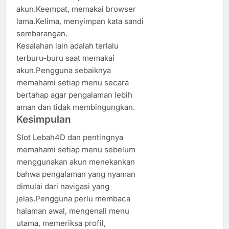
akun.Keempat, memakai browser
lama.Kelima, menyimpan kata sandi
sembarangan.
Kesalahan lain adalah terlalu
terburu-buru saat memakai
akun.Pengguna sebaiknya
memahami setiap menu secara
bertahap agar pengalaman lebih
aman dan tidak membingungkan.
Kesimpulan
Slot Lebah4D dan pentingnya
memahami setiap menu sebelum
menggunakan akun menekankan
bahwa pengalaman yang nyaman
dimulai dari navigasi yang
jelas.Pengguna perlu membaca
halaman awal, mengenali menu
utama, memeriksa profil,