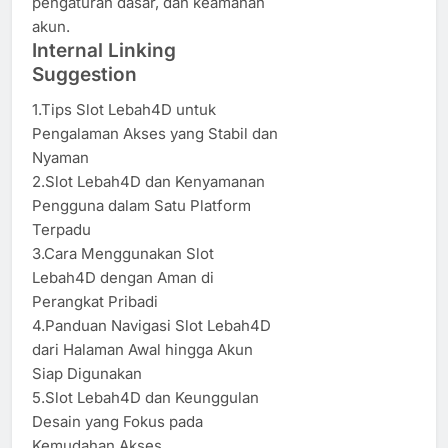
pengaturan dasar, dan keamanan
akun.
Internal Linking
Suggestion
1.Tips Slot Lebah4D untuk
Pengalaman Akses yang Stabil dan
Nyaman
2.Slot Lebah4D dan Kenyamanan
Pengguna dalam Satu Platform
Terpadu
3.Cara Menggunakan Slot
Lebah4D dengan Aman di
Perangkat Pribadi
4.Panduan Navigasi Slot Lebah4D
dari Halaman Awal hingga Akun
Siap Digunakan
5.Slot Lebah4D dan Keunggulan
Desain yang Fokus pada
Kemudahan Akses