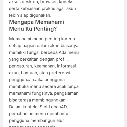
akses desktop, browser, koneksi,
serta kebiasaan praktis agar akun
lebih siap digunakan.
Mengapa Memahami
Menu Itu Penting?
Memahami menu penting karena
setiap bagian dalam akun biasanya
memiliki fungsi berbeda.Ada menu
yang berkaitan dengan profil,
pengaturan, keamanan, informasi
akun, bantuan, atau preferensi
penggunaan.Jika pengguna
membuka menu secara acak tanpa
memahami fungsinya, pengalaman
bisa terasa membingungkan.
Dalam konteks Slot Lebah4D,
pemahaman menu membantu
pengguna membangun alur