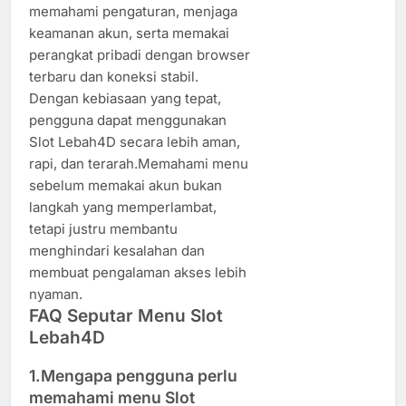
memahami pengaturan, menjaga
keamanan akun, serta memakai
perangkat pribadi dengan browser
terbaru dan koneksi stabil.
Dengan kebiasaan yang tepat,
pengguna dapat menggunakan
Slot Lebah4D secara lebih aman,
rapi, dan terarah.Memahami menu
sebelum memakai akun bukan
langkah yang memperlambat,
tetapi justru membantu
menghindari kesalahan dan
membuat pengalaman akses lebih
nyaman.
FAQ Seputar Menu Slot
Lebah4D
1.Mengapa pengguna perlu
memahami menu Slot