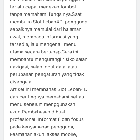
terlalu cepat menekan tombol
tanpa memahami fungsinya.Saat
membuka Slot Lebah4D, pengguna
sebaiknya memulai dari halaman
awal, membaca informasi yang
tersedia, lalu mengenali menu
utama secara bertahap.Cara ini
membantu mengurangi risiko salah
navigasi, salah input data, atau
perubahan pengaturan yang tidak
disengaja.
Artikel ini membahas Slot Lebah4D
dan pentingnya memahami setiap
menu sebelum menggunakan
akun.Pembahasan dibuat
profesional, informatif, dan fokus
pada kenyamanan pengguna,
keamanan akun, akses mobile,