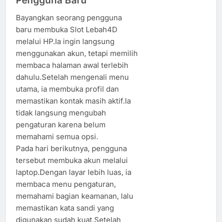
Pengguna Baru
Bayangkan seorang pengguna
baru membuka Slot Lebah4D
melalui HP.Ia ingin langsung
menggunakan akun, tetapi memilih
membaca halaman awal terlebih
dahulu.Setelah mengenali menu
utama, ia membuka profil dan
memastikan kontak masih aktif.Ia
tidak langsung mengubah
pengaturan karena belum
memahami semua opsi.
Pada hari berikutnya, pengguna
tersebut membuka akun melalui
laptop.Dengan layar lebih luas, ia
membaca menu pengaturan,
memahami bagian keamanan, lalu
memastikan kata sandi yang
digunakan sudah kuat.Setelah