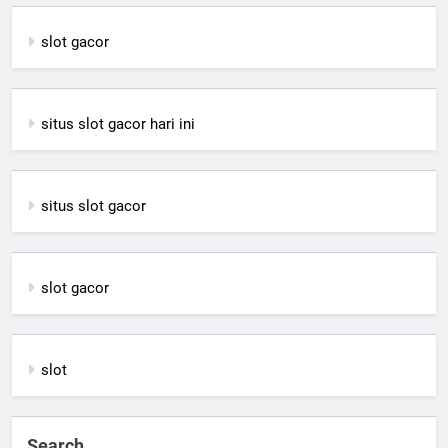
slot gacor
situs slot gacor hari ini
situs slot gacor
slot gacor
slot
Search