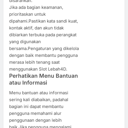
disarankan.
Jika ada bagian keamanan,
prioritaskan untuk
dipahami.Pastikan kata sandi kuat,
kontak aktif, dan akun tidak
dibiarkan terbuka pada perangkat
yang digunakan
bersama.Pengaturan yang dikelola
dengan baik membantu pengguna
merasa lebih tenang saat
menggunakan Slot Lebah4D.
Perhatikan Menu Bantuan
atau Informasi
Menu bantuan atau informasi
sering kali diabaikan, padahal
bagian ini dapat membantu
pengguna memahami alur
penggunaan dengan lebih
baik.Jika pengguna mengalami