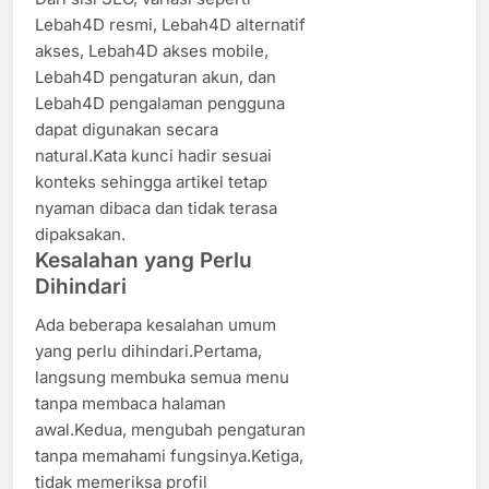
Lebah4D resmi, Lebah4D alternatif
akses, Lebah4D akses mobile,
Lebah4D pengaturan akun, dan
Lebah4D pengalaman pengguna
dapat digunakan secara
natural.Kata kunci hadir sesuai
konteks sehingga artikel tetap
nyaman dibaca dan tidak terasa
dipaksakan.
Kesalahan yang Perlu
Dihindari
Ada beberapa kesalahan umum
yang perlu dihindari.Pertama,
langsung membuka semua menu
tanpa membaca halaman
awal.Kedua, mengubah pengaturan
tanpa memahami fungsinya.Ketiga,
tidak memeriksa profil