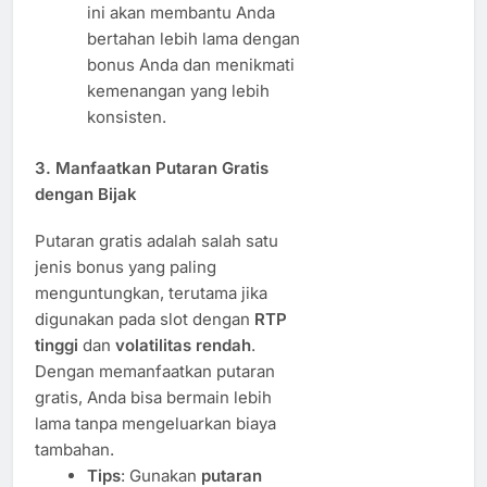
ini akan membantu Anda
bertahan lebih lama dengan
bonus Anda dan menikmati
kemenangan yang lebih
konsisten.
3.
Manfaatkan Putaran Gratis
dengan Bijak
Putaran gratis adalah salah satu
jenis bonus yang paling
menguntungkan, terutama jika
digunakan pada slot dengan
RTP
tinggi
dan
volatilitas rendah
.
Dengan memanfaatkan putaran
gratis, Anda bisa bermain lebih
lama tanpa mengeluarkan biaya
tambahan.
Tips
: Gunakan
putaran