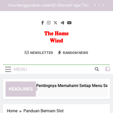
Skip
Slot Lebah4D dan Solusi Akses Saat Halaman
to
Sulit Dibuka dengan Langkah Aman
content
Tips Membersihkan Cache agar LAE138 Login
Lebih Lancar
Slot Lebah4D dan Pentingnya Memahami Setiap
Menu Sebelum Menggunakan Akun
Cara Menggunakan Lebah4D Alternatif agar Tidak
Salah Halaman
The Home Wind
Temukan Inspirasi Dan Tips Dekorasi
Slot Lebah4D dan Solusi Akses Saat Halaman
NEWSLETTER
RANDOM NEWS
Sulit Dibuka dengan Langkah Aman
Rumah Di The Home Wind. Untuk
Tips Membersihkan Cache agar LAE138 Login
Hunian Yang Nyaman Dan Indah.
Lebih Lancar
MENU
ot Lebah4D dan Pentingnya Memahami Setiap Menu Sebelu
HEADLINES
Months Ago
Home
Panduan Bermain Slot