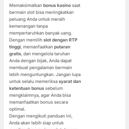
Memaksimalkan
bonus kasino
saat
bermain slot bisa meningkatkan
peluang Anda untuk meraih
kemenangan tanpa
mempertaruhkan banyak uang.
Dengan memilih
slot dengan RTP
tinggi
, memanfaatkan
putaran
gratis
, dan mengelola taruhan
Anda dengan bijak, Anda dapat
membuat pengalaman bermain
lebih menguntungkan. Jangan lupa
untuk selalu memeriksa
syarat dan
ketentuan bonus
sebelum
mengklaimnya, agar Anda bisa
memanfaatkan bonus secara
optimal.
Dengan mengikuti panduan ini,
Anda akan lebih siap untuk