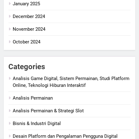
January 2025
December 2024
November 2024
October 2024
Categories
Analisis Game Digital, Sistem Permainan, Studi Platform
Online, Teknologi Hiburan Interaktif
Analisis Permainan
Analisis Permainan & Strategi Slot
Bisnis & Industri Digital
Desain Platform dan Pengalaman Pengguna Digital