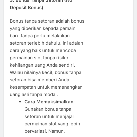
3.
Bonus Tanpa Setoran (No
Deposit Bonus)
Bonus tanpa setoran adalah bonus
yang diberikan kepada pemain
baru tanpa perlu melakukan
setoran terlebih dahulu. Ini adalah
cara yang baik untuk mencoba
permainan slot tanpa risiko
kehilangan uang Anda sendiri.
Walau nilainya kecil, bonus tanpa
setoran bisa memberi Anda
kesempatan untuk memenangkan
uang asli tanpa modal.
Cara Memaksimalkan
:
Gunakan bonus tanpa
setoran untuk menjajal
permainan slot yang lebih
bervariasi. Namun,