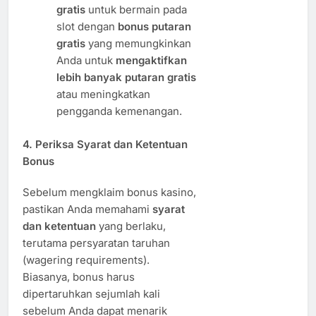
gratis
untuk bermain pada
slot dengan
bonus putaran
gratis
yang memungkinkan
Anda untuk
mengaktifkan
lebih banyak putaran gratis
atau meningkatkan
pengganda kemenangan.
4.
Periksa Syarat dan Ketentuan
Bonus
Sebelum mengklaim bonus kasino,
pastikan Anda memahami
syarat
dan ketentuan
yang berlaku,
terutama persyaratan taruhan
(wagering requirements).
Biasanya, bonus harus
dipertaruhkan sejumlah kali
sebelum Anda dapat menarik