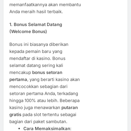
memanfaatkannya akan membantu
Anda meraih hasil terbaik.
1.
Bonus Selamat Datang
(Welcome Bonus)
Bonus ini biasanya diberikan
kepada pemain baru yang
mendaftar di kasino. Bonus
selamat datang sering kali
mencakup
bonus setoran
pertama
, yang berarti kasino akan
mencocokkan sebagian dari
setoran pertama Anda, terkadang
hingga 100% atau lebih. Beberapa
kasino juga menawarkan
putaran
gratis
pada slot tertentu sebagai
bagian dari paket sambutan.
Cara Memaksimalkan
: