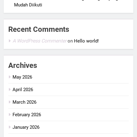
Mudah Diikuti
Recent Comments
A WordPress Commenter
on
Hello world!
Archives
May 2026
April 2026
March 2026
February 2026
January 2026