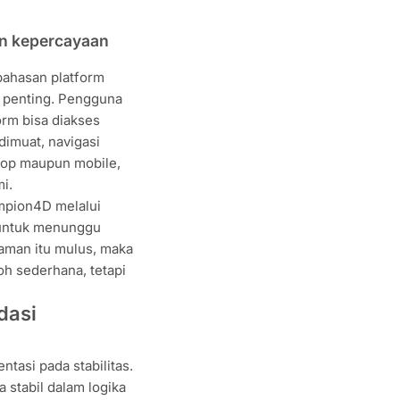
n kepercayaan
bahasan platform
at penting. Pengguna
orm bisa diakses
dimuat, navigasi
ktop maupun mobile,
i.
pion4D melalui
u untuk menunggu
aman itu mulus, maka
oh sederhana, tetapi
dasi
tasi pada stabilitas.
a stabil dalam logika