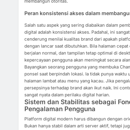
membangun otoritas.
Peran konsistensi akses dalam membangu
Salah satu aspek yang sering diabaikan dalam pem
digital adalah konsistensi akses. Padahal, ini sang
cenderung menilai kualitas brand dari apakah platf
dengan lancar saat dibutuhkan. Bila halaman cepat 
berjalan normal, dan tampilan tetap optimal di des
kepercayaan pengguna akan meningkat secara alam
Bayangkan seorang pengguna yang membuka Cham
ponsel saat berpindah lokasi. Ia tidak punya wakt
halaman lambat atau menu yang kacau. Jika pengal
persepsinya terhadap brand akan ikut naik. Ini cont
sangat nyata dalam perilaku digital harian.
Sistem dan Stabilitas sebagai Fon
Pengalaman Pengguna
Platform digital modern harus dibangun dengan orien
Bukan hanya stabil dalam arti server aktif, tetapi jug