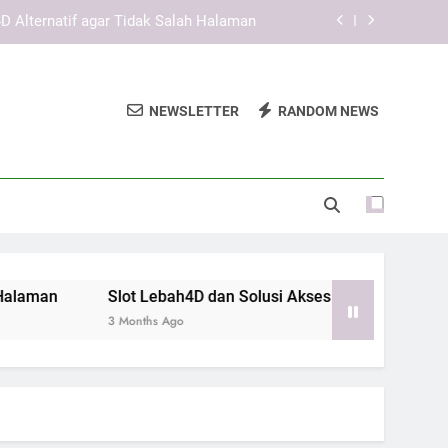
 Alternatif agar Tidak Salah Halaman
man Sulit Dibuka dengan Langkah Aman
ache agar LAE138 Login Lebih Lancar
NEWSLETTER
RANDOM NEWS
tiap Menu Sebelum Menggunakan Akun
Hunian Yang Nyaman Dan Indah.
 Alternatif agar Tidak Salah Halaman
man Sulit Dibuka dengan Langkah Aman
ache agar LAE138 Login Lebih Lancar
Slot Lebah4D dan Solusi Akses Saat Halaman Sulit Dibuka
3 Months Ago