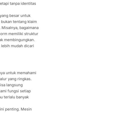
etapi tanpa identitas
 yang besar untuk
t bukan tentang klaim
. Misalnya, bagaimana
orm memiliki struktur
tidak membingungkan.
 lebih mudah dicari
nya untuk memahami
alur yang ringkas.
isa langsung
ami fungsi setiap
au terlalu banyak
ini penting. Mesin