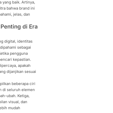
yang baik. Artinya,
tra bahwa brand ini
ahami, jelas, dan
Penting di Era
 digital, identitas
dipahami sebagai
Ketika pengguna
ncari kepastian.
dipercaya, apakah
ng dijanjikan sesuai
pilkan beberapa ciri
n di seluruh elemen
bah-ubah. Ketiga,
ilan visual, dan
 lebih mudah