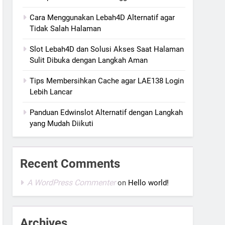
Cara Menggunakan Lebah4D Alternatif agar
Tidak Salah Halaman
Slot Lebah4D dan Solusi Akses Saat Halaman
Sulit Dibuka dengan Langkah Aman
Tips Membersihkan Cache agar LAE138 Login
Lebih Lancar
Panduan Edwinslot Alternatif dengan Langkah
yang Mudah Diikuti
Recent Comments
A WordPress Commenter
on
Hello world!
Archives