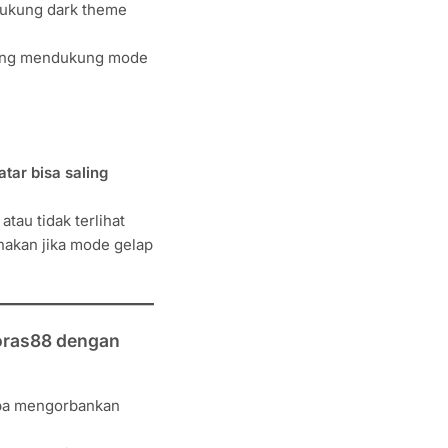
dukung dark theme
yang mendukung mode
tar bisa saling
tau tidak terlihat
nakan jika mode gelap
Horas88 dengan
npa mengorbankan