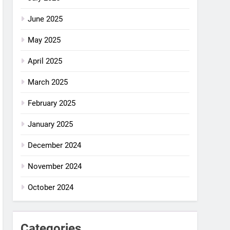
June 2025
May 2025
April 2025
March 2025
February 2025
January 2025
December 2024
November 2024
October 2024
Categories