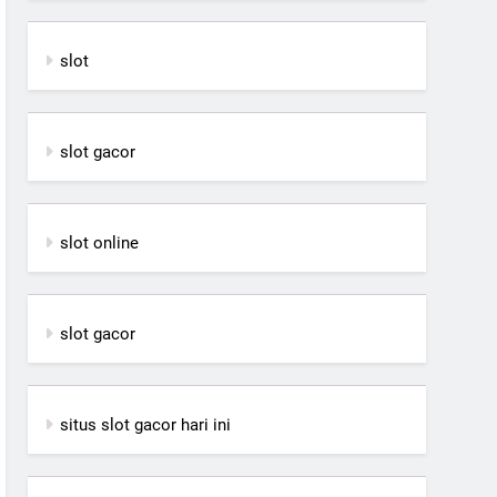
slot
slot gacor
slot online
slot gacor
situs slot gacor hari ini