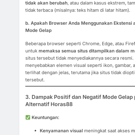
tidak akan berubah
, atau dalam kasus ekstrem, ta
tidak terbaca (misalnya: teks hitam di latar hitam).
b.
Apakah Browser Anda Menggunakan Ekstensi at
Mode Gelap
Beberapa browser seperti Chrome, Edge, atau Firefo
untuk
memaksa semua situs ditampilkan dalam m
situs tersebut tidak menyediakannya secara resmi. 
menyebabkan elemen visual seperti ikon, gambar, a
terlihat dengan jelas, terutama jika situs tidak diop
tersebut.
3. Dampak Positif dan Negatif Mode Gelap 
Alternatif Horas88
Keuntungan:
Kenyamanan visual
meningkat saat akses m