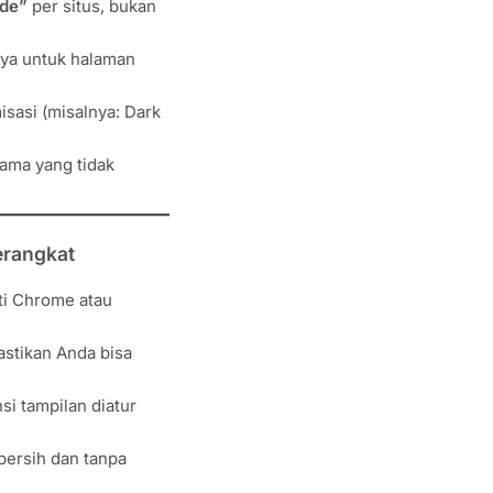
ode”
per situs, bukan
ya untuk halaman
sasi (misalnya: Dark
lama yang tidak
erangkat
i Chrome atau
astikan Anda bisa
si tampilan diatur
 bersih dan tanpa