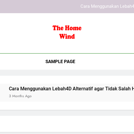
Cara Menggunakan Lebah4D
Slot Lebah4D dan Solusi Akses Saat Hala
Tips Membersihkan C
 Home Wind
Slot Lebah4D dan Pentingnya Memahami Se
nspirasi Dan Tips Dekorasi Rumah Di The Home Wind. Untuk 
Cara Menggunakan Lebah4D
SAMPLE PAGE
Slot Lebah4D dan Solusi Akses Saat Hala
Tips Membersihkan C
nggunakan Lebah4D Alternatif agar Tidak Salah Halaman
Ago