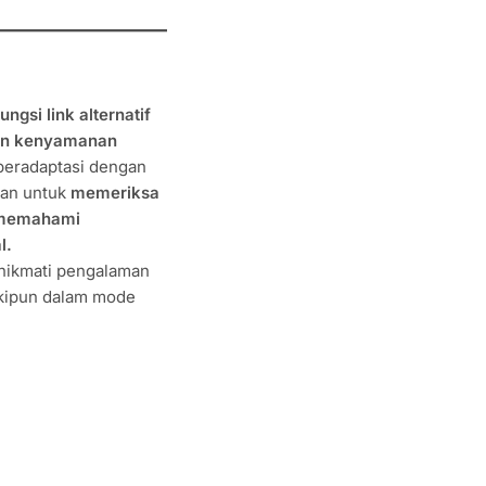
gsi link alternatif
an kenyamanan
k beradaptasi dengan
kan untuk
memeriksa
 memahami
l.
enikmati pengalaman
kipun dalam mode