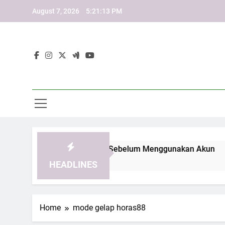
Skip
August 7, 2026
5:21:14 PM
to
content
The
Temukan I
hami Setiap Menu Sebelum Menggunakan Akun
Cara Me
3 Months 
HEADLINES
Home
mode gelap horas88