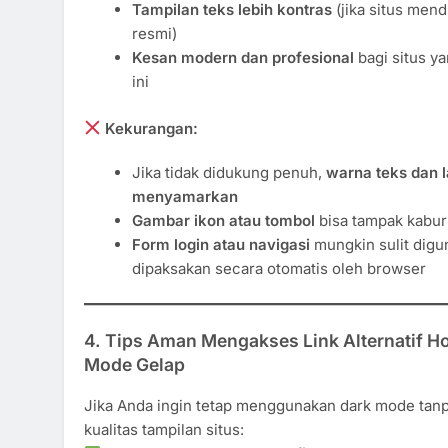
Tampilan teks lebih kontras
(jika situs men
resmi)
Kesan modern dan profesional
bagi situs 
ini
Kekurangan:
Jika tidak didukung penuh,
warna teks dan la
menyamarkan
Gambar ikon atau tombol
bisa tampak kabur a
Form login atau navigasi
mungkin sulit digu
dipaksakan secara otomatis oleh browser
4. Tips Aman Mengakses Link Alternatif 
Mode Gelap
Jika Anda ingin tetap menggunakan dark mode ta
kualitas tampilan situs: