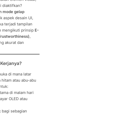
i diaktifkan?
h mode gelap
k aspek desain UI,
a terjadi tampilan
 mengikuti prinsip
E-
Trustworthiness)
,
ang akurat dan
 Kerjanya?
uka di mana latar
a hitam atau abu-abu
ntuk:
tama di malam hari
ayar OLED atau
k bagi sebagian