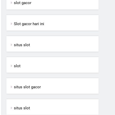
slot gacor
Slot gacor hari ini
situs slot
slot
situs slot gacor
situs slot