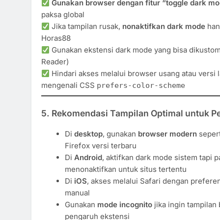
Gunakan browser dengan fitur “toggle dark m
paksa global
Jika tampilan rusak,
nonaktifkan dark mode
han
Horas88
Gunakan ekstensi dark mode yang bisa dikustomi
Reader)
Hindari akses melalui browser usang atau versi 
mengenali CSS
prefers-color-scheme
5. Rekomendasi Tampilan Optimal untuk P
Di
desktop
, gunakan
browser modern
sepert
Firefox versi terbaru
Di
Android
, aktifkan dark mode sistem tapi p
menonaktifkan untuk situs tertentu
Di
iOS
, akses melalui Safari dengan preferen
manual
Gunakan
mode incognito
jika ingin tampilan
pengaruh ekstensi