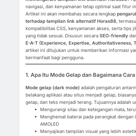
navigasi, dan kenyamanan tetap optimal saat fitur in
Artikel ini akan membahas secara lengkap
pengaru
terhadap tampilan link alternatif Horas88
, termasu
kompatibilitas CSS, kenyamanan akses, serta tips jik
yang tidak sesuai. Disusun secara
SEO-friendly
dan
E-A-T (Experience, Expertise, Authoritativeness, 
artikel ini ditujukan untuk memberikan informasi y
bermanfaat bagi pengguna.
1. Apa Itu Mode Gelap dan Bagaimana Cara
Mode gelap (dark mode)
adalah pengaturan antarm
belakang aplikasi atau situs menjadi gelap, biasany
gelap, dan teks menjadi terang. Tujuannya adalah u
Mengurangi silau dan ketegangan mata, teru
Menghemat baterai pada perangkat dengan l
AMOLED
Menyajikan tampilan visual yang lebih esteti