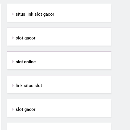
situs link slot gacor
slot gacor
slot online
link situs slot
slot gacor