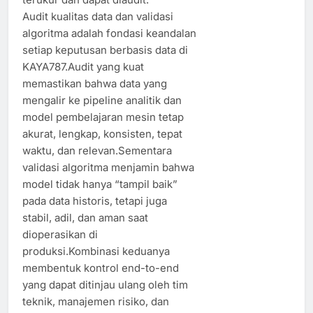
Audit kualitas data dan validasi
algoritma adalah fondasi keandalan
setiap keputusan berbasis data di
KAYA787.Audit yang kuat
memastikan bahwa data yang
mengalir ke pipeline analitik dan
model pembelajaran mesin tetap
akurat, lengkap, konsisten, tepat
waktu, dan relevan.Sementara
validasi algoritma menjamin bahwa
model tidak hanya “tampil baik”
pada data historis, tetapi juga
stabil, adil, dan aman saat
dioperasikan di
produksi.Kombinasi keduanya
membentuk kontrol end-to-end
yang dapat ditinjau ulang oleh tim
teknik, manajemen risiko, dan