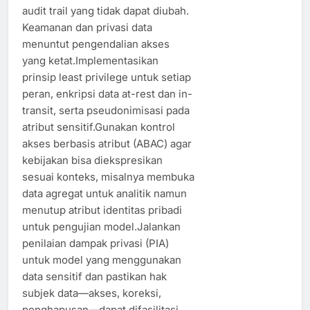
audit trail yang tidak dapat diubah.
Keamanan dan privasi data
menuntut pengendalian akses
yang ketat.Implementasikan
prinsip least privilege untuk setiap
peran, enkripsi data at-rest dan in-
transit, serta pseudonimisasi pada
atribut sensitif.Gunakan kontrol
akses berbasis atribut (ABAC) agar
kebijakan bisa diekspresikan
sesuai konteks, misalnya membuka
data agregat untuk analitik namun
menutup atribut identitas pribadi
untuk pengujian model.Jalankan
penilaian dampak privasi (PIA)
untuk model yang menggunakan
data sensitif dan pastikan hak
subjek data—akses, koreksi,
penghapusan—dapat difasilitasi