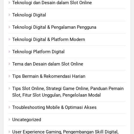
Teknologi dan Desain dalam Slot Online
Teknologi Digital
Teknologi Digital & Pengalaman Pengguna
Teknologi Digital & Platform Modern
Teknologi Platform Digital
Tema dan Desain dalam Slot Online
Tips Bermain & Rekomendasi Harian
Tips Slot Online, Strategi Game Online, Panduan Pemain
Slot, Fitur Slot Unggulan, Pengelolaan Modal
Troubleshooting Mobile & Optimasi Akses
Uncategorized
User Experience Gaming, Pengembangan Skill Digital,