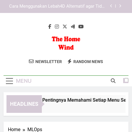
Skip
Slot Lebah4D dan Solusi Akses Saat Halaman
to
Sulit Dibuka dengan Langkah Aman
content
Tips Membersihkan Cache agar LAE138 Login
Lebih Lancar
Slot Lebah4D dan Pentingnya Memahami Setiap
Menu Sebelum Menggunakan Akun
Cara Menggunakan Lebah4D Alternatif agar Tidak
Salah Halaman
The Home Wind
Temukan Inspirasi Dan Tips Dekorasi
Slot Lebah4D dan Solusi Akses Saat Halaman
NEWSLETTER
RANDOM NEWS
Sulit Dibuka dengan Langkah Aman
Rumah Di The Home Wind. Untuk
Tips Membersihkan Cache agar LAE138 Login
Hunian Yang Nyaman Dan Indah.
Lebih Lancar
MENU
ot Lebah4D dan Pentingnya Memahami Setiap Menu Sebelu
HEADLINES
Months Ago
Home
MLOps