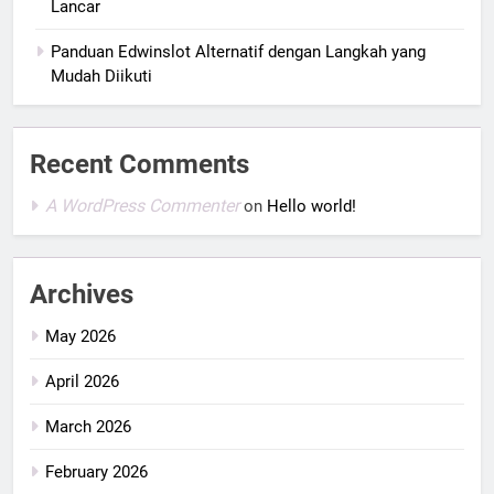
Lancar
Panduan Edwinslot Alternatif dengan Langkah yang
Mudah Diikuti
Recent Comments
A WordPress Commenter
on
Hello world!
Archives
May 2026
April 2026
March 2026
February 2026