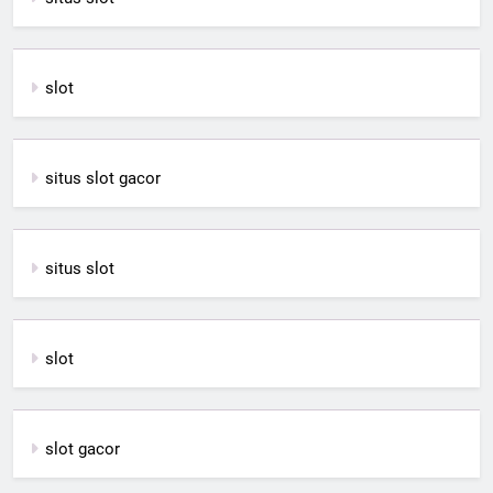
slot
situs slot gacor
situs slot
slot
slot gacor