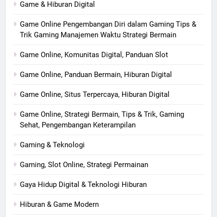
Game & Hiburan Digital
Game Online Pengembangan Diri dalam Gaming Tips &
Trik Gaming Manajemen Waktu Strategi Bermain
Game Online, Komunitas Digital, Panduan Slot
Game Online, Panduan Bermain, Hiburan Digital
Game Online, Situs Terpercaya, Hiburan Digital
Game Online, Strategi Bermain, Tips & Trik, Gaming
Sehat, Pengembangan Keterampilan
Gaming & Teknologi
Gaming, Slot Online, Strategi Permainan
Gaya Hidup Digital & Teknologi Hiburan
Hiburan & Game Modern