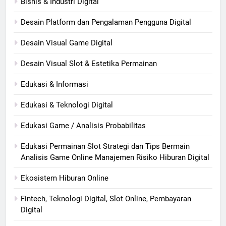
Bisnis & Industri Digital
Desain Platform dan Pengalaman Pengguna Digital
Desain Visual Game Digital
Desain Visual Slot & Estetika Permainan
Edukasi & Informasi
Edukasi & Teknologi Digital
Edukasi Game / Analisis Probabilitas
Edukasi Permainan Slot Strategi dan Tips Bermain
Analisis Game Online Manajemen Risiko Hiburan Digital
Ekosistem Hiburan Online
Fintech, Teknologi Digital, Slot Online, Pembayaran
Digital