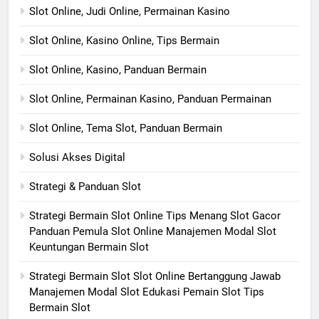
Slot Online, Judi Online, Permainan Kasino
Slot Online, Kasino Online, Tips Bermain
Slot Online, Kasino, Panduan Bermain
Slot Online, Permainan Kasino, Panduan Permainan
Slot Online, Tema Slot, Panduan Bermain
Solusi Akses Digital
Strategi & Panduan Slot
Strategi Bermain Slot Online Tips Menang Slot Gacor
Panduan Pemula Slot Online Manajemen Modal Slot
Keuntungan Bermain Slot
Strategi Bermain Slot Slot Online Bertanggung Jawab
Manajemen Modal Slot Edukasi Pemain Slot Tips
Bermain Slot