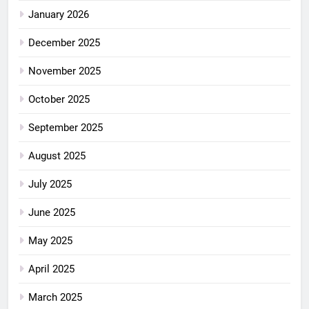
January 2026
December 2025
November 2025
October 2025
September 2025
August 2025
July 2025
June 2025
May 2025
April 2025
March 2025