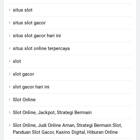
situs slot
situs slot gacor
situs slot gacor hari ini
situs slot online terpercaya
slot
slot gacor
slot gacor hari ini
Slot Online
Slot Online, Jackpot, Strategi Bermain
Slot Online, Judi Online Aman, Strategi Bermain Slot,
Panduan Slot Gacor, Kasino Digital, Hiburan Online