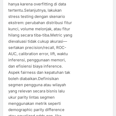
hanya karena overfitting di data
tertentu.Selanjutnya, lakukan
stress testing dengan skenario
ekstrem: perubahan distribusi fitur
kunci, volume melonjak, atau fitur
hilang secara tiba-tiba.Metric yang
dievaluasi tidak cukup akurasi—
sertakan precision/recall, ROC-
AUC, calibration error, lift, waktu
inferensi, penggunaan memori,
dan efisiensi biaya inference.
Aspek fairness dan kepatuhan tak
boleh diabaikan.Definisikan
segmen pengguna atau wilayah
yang relevan secara bisnis lalu
ukur parity lintas segmen
menggunakan metrik seperti
demographic parity difference
atau equalized odds gap.Jika