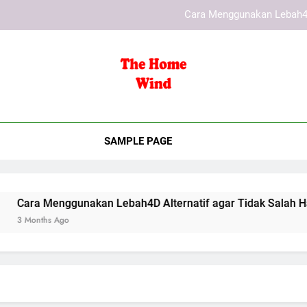
Cara Menggunakan Lebah4D
Slot Lebah4D dan Solusi Akses Saat Hala
Tips Membersihkan C
 Home Wind
Slot Lebah4D dan Pentingnya Memahami Se
nspirasi Dan Tips Dekorasi Rumah Di The Home Wind. Untuk 
Cara Menggunakan Lebah4D
SAMPLE PAGE
Slot Lebah4D dan Solusi Akses Saat Hala
Tips Membersihkan C
ggunakan Lebah4D Alternatif agar Tidak Salah Halaman
o