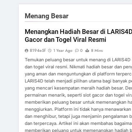
Menang Besar
Menangkan Hadiah Besar di LARIS4D:
Gacor dan Togel Viral Resmi
8194e5f
1 Year Ago
0
8 Mins
Temukan peluang besar untuk menang di LARIS4D 
dan togel viral resmi. Nikmati hadiah besar dan p
yang aman dan menguntungkan di platform terperca
LARIS4D telah menjadi pilihan utama bagi banyak p
yang mencari kesempatan meraih hadiah besar. De
permainan menarik, seperti slot gacor dan togel vi
memberikan peluang besar untuk memenangkan ha
menggiurkan. Platform ini tidak hanya menawarkan
dan menghibur, tetapi juga menjamin pengalaman 
dan terpercaya. Artikel ini akan membahas bagaim
memberikan peluang untuk memenangkan hadiah b