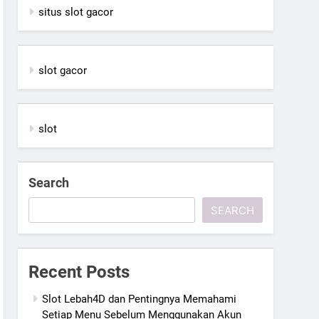
situs slot gacor
slot gacor
slot
Search
SEARCH
Recent Posts
Slot Lebah4D dan Pentingnya Memahami
Setiap Menu Sebelum Menggunakan Akun