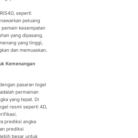
RIS4D, seperti
enawarkan peluang
i pemain kesempatan
uhan yang dipasang.
menang yang tinggi,
gkan dan memuaskan.
ntuk Kemenangan
 dengan pasaran togel
l adalah permainan
ka yang tepat. Di
gel resmi seperti 4D,
ifikasi.
a prediksi angka
an prediksi
lebih besar untuk