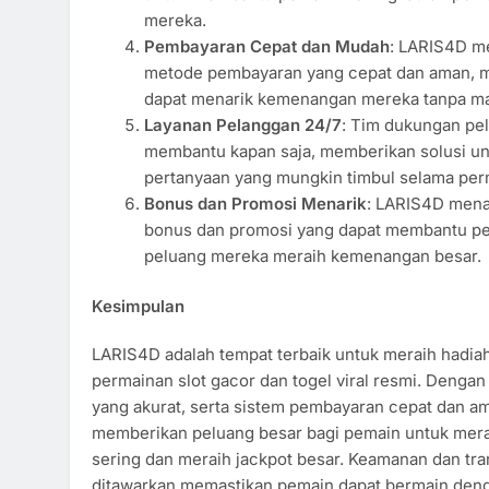
mereka.
Pembayaran Cepat dan Mudah
: LARIS4D m
metode pembayaran yang cepat dan aman, 
dapat menarik kemenangan mereka tanpa ma
Layanan Pelanggan 24/7
: Tim dukungan pe
membantu kapan saja, memberikan solusi un
pertanyaan yang mungkin timbul selama per
Bonus dan Promosi Menarik
: LARIS4D mena
bonus dan promosi yang dapat membantu p
peluang mereka meraih kemenangan besar.
Kesimpulan
LARIS4D adalah tempat terbaik untuk meraih hadiah
permainan slot gacor dan togel viral resmi. Dengan 
yang akurat, serta sistem pembayaran cepat dan a
memberikan peluang besar bagi pemain untuk mer
sering dan meraih jackpot besar. Keamanan dan tra
ditawarkan memastikan pemain dapat bermain deng