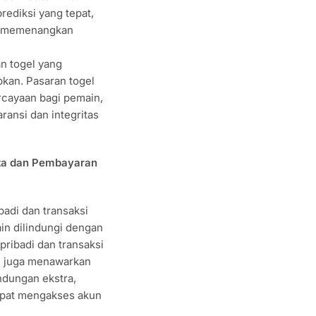
ediksi yang tepat,
k memenangkan
n togel yang
bkan. Pasaran togel
rcayaan bagi pemain,
ansi dan integritas
ata dan Pembayaran
adi dan transaksi
in dilindungi dengan
pribadi dan transaksi
4D juga menawarkan
ndungan ekstra,
apat mengakses akun