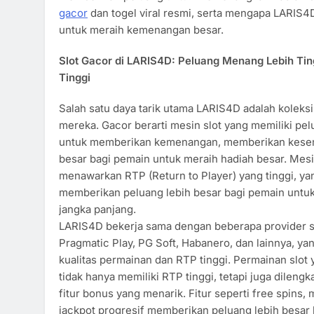
gacor
dan togel viral resmi, serta mengapa LARIS4D
untuk meraih kemenangan besar.
Slot Gacor di LARIS4D: Peluang Menang Lebih Ti
Tinggi
Salah satu daya tarik utama LARIS4D adalah koleks
mereka. Gacor berarti mesin slot yang memiliki pel
untuk memberikan kemenangan, memberikan kesem
besar bagi pemain untuk meraih hadiah besar. Mesi
menawarkan RTP (Return to Player) yang tinggi, yan
memberikan peluang lebih besar bagi pemain unt
jangka panjang.
LARIS4D bekerja sama dengan beberapa provider s
Pragmatic Play, PG Soft, Habanero, dan lainnya, ya
kualitas permainan dan RTP tinggi. Permainan slot
tidak hanya memiliki RTP tinggi, tetapi juga dileng
fitur bonus yang menarik. Fitur seperti free spins, m
jackpot progresif memberikan peluang lebih besar