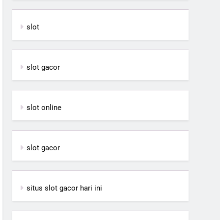
slot
slot gacor
slot online
slot gacor
situs slot gacor hari ini