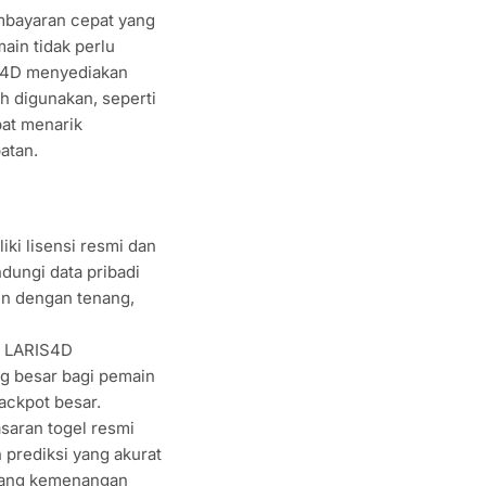
embayaran cepat yang
in tidak perlu
S4D menyediakan
 digunakan, seperti
pat menarik
atan.
iki lisensi resmi dan
dungi data pribadi
in dengan tenang,
di LARIS4D
g besar bagi pemain
ackpot besar.
saran togel resmi
 prediksi yang akurat
uang kemenangan