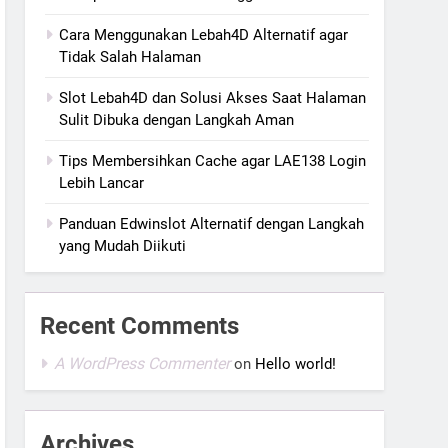
Cara Menggunakan Lebah4D Alternatif agar
Tidak Salah Halaman
Slot Lebah4D dan Solusi Akses Saat Halaman
Sulit Dibuka dengan Langkah Aman
Tips Membersihkan Cache agar LAE138 Login
Lebih Lancar
Panduan Edwinslot Alternatif dengan Langkah
yang Mudah Diikuti
Recent Comments
A WordPress Commenter
on
Hello world!
Archives