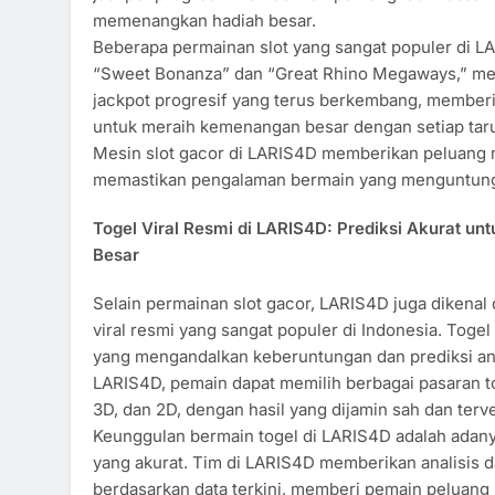
memenangkan hadiah besar.
Beberapa permainan slot yang sangat populer di LA
“Sweet Bonanza” dan “Great Rhino Megaways,” m
jackpot progresif yang terus berkembang, member
untuk meraih kemenangan besar dengan setiap tar
Mesin slot gacor di LARIS4D memberikan peluang 
memastikan pengalaman bermain yang menguntun
Togel Viral Resmi di LARIS4D: Prediksi Akurat u
Besar
Selain permainan slot gacor, LARIS4D juga dikenal
viral resmi yang sangat populer di Indonesia. Toge
yang mengandalkan keberuntungan dan prediksi ang
LARIS4D, pemain dapat memilih berbagai pasaran to
3D, dan 2D, dengan hasil yang dijamin sah dan terver
Keunggulan bermain togel di LARIS4D adalah adany
yang akurat. Tim di LARIS4D memberikan analisis d
berdasarkan data terkini, memberi pemain peluang 