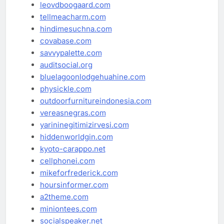
leovdboogaard.com
tellmeacharm.com
hindimesuchna.com
covabase.com
savvypalette.com
auditsocial.org
bluelagoonlodgehuahine.com
physickle.com
outdoorfurnitureindonesia.com
vereasnegras.com
yarininegitimizirvesi.com
hiddenworldgin.com
kyoto-carappo.net
cellphonei.com
mikeforfrederick.com
hoursinformer.com
a2theme.com
miniontees.com
socialspeaker.net