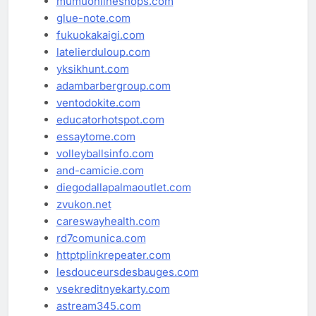
mumuonlineshops.com
glue-note.com
fukuokakaigi.com
latelierduloup.com
yksikhunt.com
adambarbergroup.com
ventodokite.com
educatorhotspot.com
essaytome.com
volleyballsinfo.com
and-camicie.com
diegodallapalmaoutlet.com
zvukon.net
careswayhealth.com
rd7comunica.com
httptplinkrepeater.com
lesdouceursdesbauges.com
vsekreditnyekarty.com
astream345.com