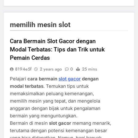
memilih mesin slot
Cara Bermain Slot Gacor dengan
Modal Terbatas: Tips dan Trik untuk
Pemain Cerdas
8194e5f
2 years ago
0
25 mins
Pelajari
cara bermain
slot gacor
dengan
modal terbatas
. Temukan tips untuk
memaksimalkan peluang kemenangan,
memilih mesin yang tepat, dan mengelola
anggaran dengan bijak untuk pengalaman
bermain yang menguntungkan.
Bermain di mesin
slot gacor
memang menarik,
terutama dengan potensi kemenangan besar
yang bisa didapatkan. Namun, bagi banyak