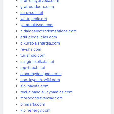
lifetreeayurveda.com
graftoutdoors.com
cars-sell.net
wartapedia.net
yarmouktvsat.com
hidalgoelectrodomesticos.com
edificiodelicias.com
dikurat-alsharqia.com
re-sha.com
turisindo.com
callgirlskolkata.net
top-touch.net
bloombydesignco.com
coc-layouts-wiki.com
sio-nayuta.com
real-financial-dynamics.com
moroccotravelway.com
binmarta.com
kipinenergy.com