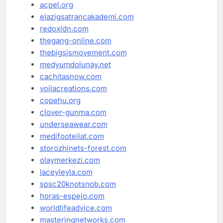
acpel.org
elazigsatrancakademi.com
redoxldn.com
thegang-online.com
thebigsismovement.com
medyumdolunay.net
cachitasnow.com
voilacreations.com
copehu.org
clover-gunma.com
underseawear.com
medifooteilat.com
storozhinets-forest.com
olaymerkezi.com
laceyleyla.com
spsc20knotsnob.com
horas-espejo.com
worldlifeadvice.com
masteringnetworks.com