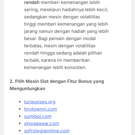
rendah
memberi kemenangan lebih
sering, meskipun hadiahnya lebih kecil,
sedangkan mesin dengan volatilitas
tinggi memberi kemenangan yang lebih
jarang namun dengan hadiah yang lebih
besar. Bagi pemain dengan modal
terbatas, mesin dengan volatilitas
rendah hingga sedang adalah pilihan
terbaik, karena ini memberikan
kemenangan lebih konsisten.
2.
Pilih Mesin Slot dengan Fitur Bonus yang
Menguntungkan
turquoises.org
tinytownnj.com
sumibol.com
styogawear.com
sofrologiaonline.com