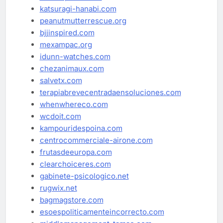
katsuragi-hanabi.com
peanutmutterrescue.org
bjjinspired.com
mexampac.org
idunn-watches.com
chezanimaux.com
salvetx.com
terapiabrevecentradaensoluciones.com
whenwhereco.com
wcdoit.com
kampouridespoina.com
centrocommerciale-airone.com
frutasdeeuropa.com
clearchoiceres.com
gabinete-psicologico.net
rugwix.net
bagmagstore.com
esoespoliticamenteincorrecto.com