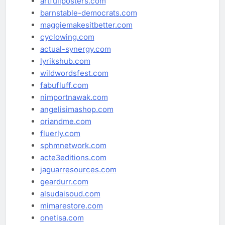
artfullposters.com
barnstable-democrats.com
maggiemakesitbetter.com
cyclowing.com
actual-synergy.com
lyrikshub.com
wildwordsfest.com
fabufluff.com
nimportnawak.com
angelisimashop.com
oriandme.com
fluerly.com
sphmnetwork.com
acte3editions.com
jaguarresources.com
geardurr.com
alsudaisoud.com
mimarestore.com
onetisa.com