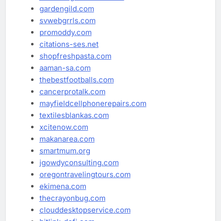
gardengild.com
svwebgrrls.com
promoddy.com
citations-ses.net
shopfreshpasta.com
aaman-sa.com
thebestfootballs.com
cancerprotalk.com
mayfieldcellphonerepairs.com
textilesblankas.com
xcitenow.com
makanarea.com
smartmum.org
jgowdyconsulting.com
oregontravelingtours.com
ekimena.com
thecrayonbug.com
clouddesktopservice.com