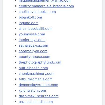
middlemanagement-tamao.com
centrocommerciale-brescia.com
sheilalovesbooks.com
bibanko6.com
joguno.com
allsimbaseball9.com
youmovise.com
intojerseys.com
sathajada-sa.com
soremoiiyan.com
county-house.com
thephotographyfund.com
nutrialhealth.com
shenkmachinery.com
fatburnromania.com
demonslayeroutlet.com
xylonwatch.com
dashimaki-schranz.com
eazsocialmedia.com