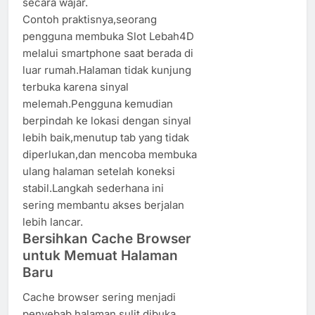
secara wajar.
Contoh praktisnya,seorang
pengguna membuka Slot Lebah4D
melalui smartphone saat berada di
luar rumah.Halaman tidak kunjung
terbuka karena sinyal
melemah.Pengguna kemudian
berpindah ke lokasi dengan sinyal
lebih baik,menutup tab yang tidak
diperlukan,dan mencoba membuka
ulang halaman setelah koneksi
stabil.Langkah sederhana ini
sering membantu akses berjalan
lebih lancar.
Bersihkan Cache Browser
untuk Memuat Halaman
Baru
Cache browser sering menjadi
penyebab halaman sulit dibuka