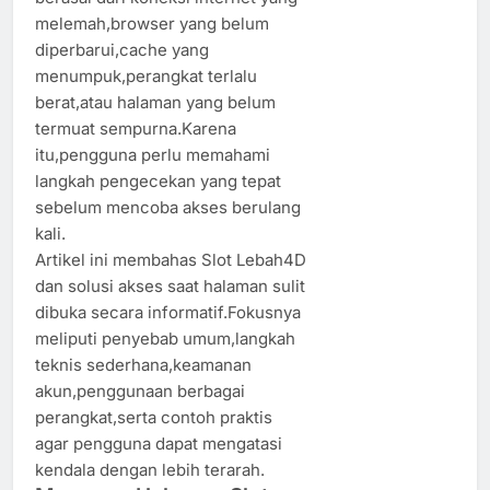
melemah,browser yang belum
diperbarui,cache yang
menumpuk,perangkat terlalu
berat,atau halaman yang belum
termuat sempurna.Karena
itu,pengguna perlu memahami
langkah pengecekan yang tepat
sebelum mencoba akses berulang
kali.
Artikel ini membahas Slot Lebah4D
dan solusi akses saat halaman sulit
dibuka secara informatif.Fokusnya
meliputi penyebab umum,langkah
teknis sederhana,keamanan
akun,penggunaan berbagai
perangkat,serta contoh praktis
agar pengguna dapat mengatasi
kendala dengan lebih terarah.