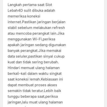
Langkah pertama saat Slot
Lebah4D sulit dibuka adalah
memeriksa koneksi
internet.Pastikan jaringan berjalan
stabil sebelum melakukan refresh
atau mencoba perangkat lain.Jika
menggunakan Wi-Fi,periksa
apakah jaringan sedang digunakan
banyak perangkat.Jika memakai
data seluler,pastikan sinyal cukup
kuat dan tidak sering berubah.
Hindari memuat ulang halaman
berkali-kali dalam waktu singkat
saat koneksi lemah.Kebiasaan ini
dapat membuat proses akses
semakin tidak teratur.Lebih baik
tunggu beberapa saat,periksa
jaringan,lalu muat ulang halaman