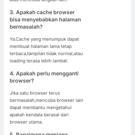
3. Apakah cache browser
bisa menyebabkan halaman
bermasalah?
Ya.Cache yang menumpuk dapat
membuat halaman lama tetap
terbaca,tampilan tidak normal,atau
loading terasa lebih lambat.
4. Apakah perlu mengganti
browser?
Jika satu browser terus
bermasalah,mencoba browser lain
dapat membantu mengetahui
apakah kendala berasal dari
browser utama.
5. Bagaimana menjaga