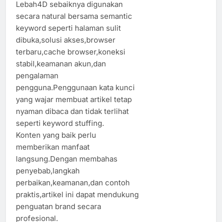
Lebah4D sebaiknya digunakan
secara natural bersama semantic
keyword seperti halaman sulit
dibuka,solusi akses,browser
terbaru,cache browser,koneksi
stabil,keamanan akun,dan
pengalaman
pengguna.Penggunaan kata kunci
yang wajar membuat artikel tetap
nyaman dibaca dan tidak terlihat
seperti keyword stuffing.
Konten yang baik perlu
memberikan manfaat
langsung.Dengan membahas
penyebab,langkah
perbaikan,keamanan,dan contoh
praktis,artikel ini dapat mendukung
penguatan brand secara
profesional.