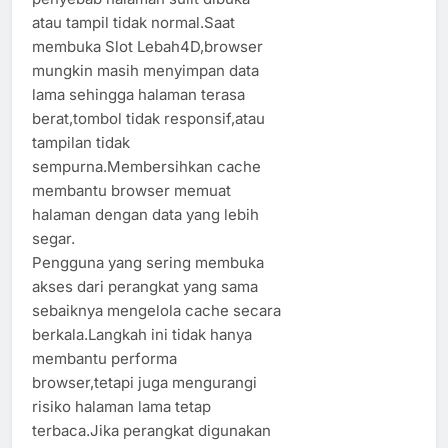
atau tampil tidak normal.Saat
membuka Slot Lebah4D,browser
mungkin masih menyimpan data
lama sehingga halaman terasa
berat,tombol tidak responsif,atau
tampilan tidak
sempurna.Membersihkan cache
membantu browser memuat
halaman dengan data yang lebih
segar.
Pengguna yang sering membuka
akses dari perangkat yang sama
sebaiknya mengelola cache secara
berkala.Langkah ini tidak hanya
membantu performa
browser,tetapi juga mengurangi
risiko halaman lama tetap
terbaca.Jika perangkat digunakan