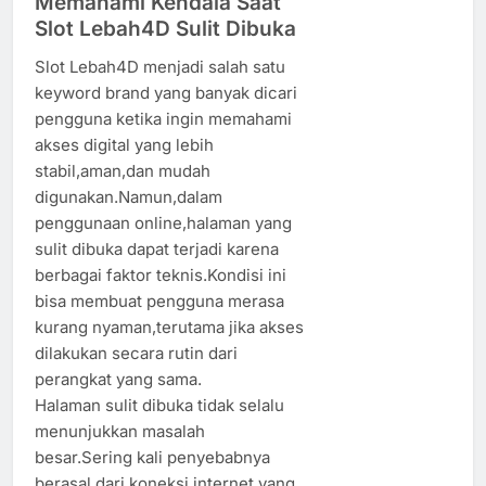
Memahami Kendala Saat
Slot Lebah4D Sulit Dibuka
Slot Lebah4D menjadi salah satu
keyword brand yang banyak dicari
pengguna ketika ingin memahami
akses digital yang lebih
stabil,aman,dan mudah
digunakan.Namun,dalam
penggunaan online,halaman yang
sulit dibuka dapat terjadi karena
berbagai faktor teknis.Kondisi ini
bisa membuat pengguna merasa
kurang nyaman,terutama jika akses
dilakukan secara rutin dari
perangkat yang sama.
Halaman sulit dibuka tidak selalu
menunjukkan masalah
besar.Sering kali penyebabnya
berasal dari koneksi internet yang