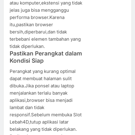
atau komputer,ekstensi yang tidak
jelas juga bisa mengganggu
performa browser.Karena
itu,pastikan browser
bersih,diperbarui,dan tidak
terbebani elemen tambahan yang
tidak diperlukan.
Pastikan Perangkat dalam
Kondisi Siap
Perangkat yang kurang optimal
dapat membuat halaman sulit
dibuka.Jika ponsel atau laptop
menjalankan terlalu banyak
aplikasi,browser bisa menjadi
lambat dan tidak
responsif.Sebelum membuka Slot
Lebah4D,tutup aplikasi latar
belakang yang tidak diperlukan.