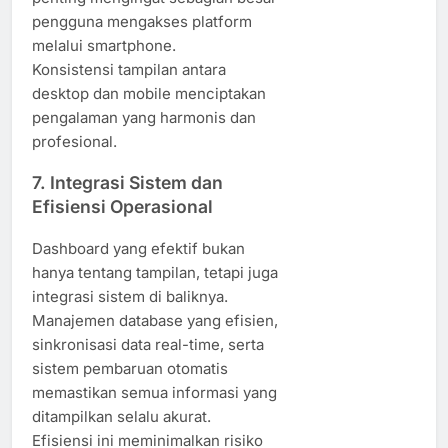
pengguna mengakses platform
melalui smartphone.
Konsistensi tampilan antara
desktop dan mobile menciptakan
pengalaman yang harmonis dan
profesional.
7. Integrasi Sistem dan
Efisiensi Operasional
Dashboard yang efektif bukan
hanya tentang tampilan, tetapi juga
integrasi sistem di baliknya.
Manajemen database yang efisien,
sinkronisasi data real-time, serta
sistem pembaruan otomatis
memastikan semua informasi yang
ditampilkan selalu akurat.
Efisiensi ini meminimalkan risiko