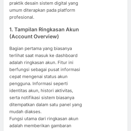
praktik desain sistem digital yang
umum diterapkan pada platform
profesional.
1. Tampilan Ringkasan Akun
(Account Overview)
Bagian pertama yang biasanya
terlihat saat masuk ke dashboard
adalah ringkasan akun. Fitur ini
berfungsi sebagai pusat informasi
cepat mengenai status akun
pengguna. Informasi seperti
identitas akun, histori aktivitas,
serta notifikasi sistem biasanya
ditempatkan dalam satu panel yang
mudah diakses.
Fungsi utama dari ringkasan akun
adalah memberikan gambaran