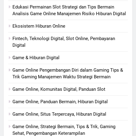
Edukasi Permainan Slot Strategi dan Tips Bermain
Analisis Game Online Manajemen Risiko Hiburan Digital
Ekosistem Hiburan Online
Fintech, Teknologi Digital, Slot Online, Pembayaran
Digital
Game & Hiburan Digital
Game Online Pengembangan Diri dalam Gaming Tips &
Trik Gaming Manajemen Waktu Strategi Bermain
Game Online, Komunitas Digital, Panduan Slot
Game Online, Panduan Bermain, Hiburan Digital
Game Online, Situs Terpercaya, Hiburan Digital
Game Online, Strategi Bermain, Tips & Trik, Gaming
Sehat, Pengembangan Keterampilan