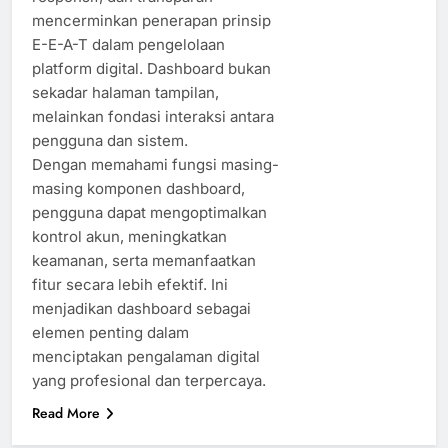
mencerminkan penerapan prinsip
E-E-A-T dalam pengelolaan
platform digital. Dashboard bukan
sekadar halaman tampilan,
melainkan fondasi interaksi antara
pengguna dan sistem.
Dengan memahami fungsi masing-
masing komponen dashboard,
pengguna dapat mengoptimalkan
kontrol akun, meningkatkan
keamanan, serta memanfaatkan
fitur secara lebih efektif. Ini
menjadikan dashboard sebagai
elemen penting dalam
menciptakan pengalaman digital
yang profesional dan terpercaya.
Read More