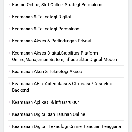
Kasino Online, Slot Online, Strategi Permainan
Keamanan & Teknologi Digital
Keamanan & Teknologi Permainan
Keamanan Akses & Perlindungan Privasi
Keamanan Akses Digital,Stabilitas Platform
Online,Manajemen Sistem,Infrastruktur Digital Modern
Keamanan Akun & Teknologi Akses
Keamanan API / Autentikasi & Otorisasi / Arsitektur
Backend
Keamanan Aplikasi & Infrastruktur
Keamanan Digital dan Taruhan Online
Keamanan Digital, Teknologi Online, Panduan Pengguna