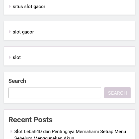
situs slot gacor
slot gacor
slot
Search
SEARCH
Recent Posts
Slot Lebah4D dan Pentingnya Memahami Setiap Menu
Sebelum Menggunakan Akun