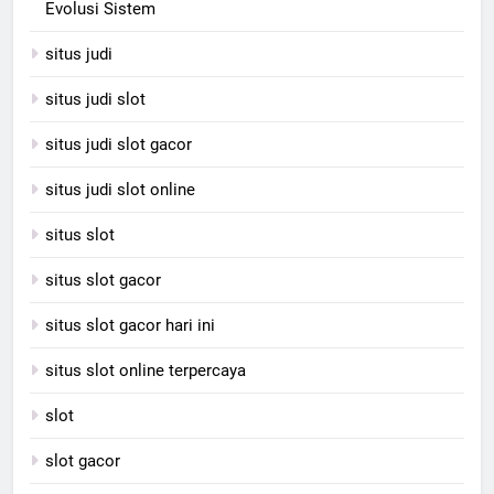
Evolusi Sistem
situs judi
situs judi slot
situs judi slot gacor
situs judi slot online
situs slot
situs slot gacor
situs slot gacor hari ini
situs slot online terpercaya
slot
slot gacor