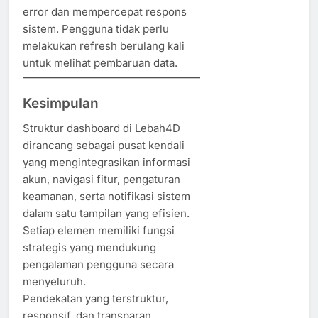
error dan mempercepat respons
sistem. Pengguna tidak perlu
melakukan refresh berulang kali
untuk melihat pembaruan data.
Kesimpulan
Struktur dashboard di Lebah4D
dirancang sebagai pusat kendali
yang mengintegrasikan informasi
akun, navigasi fitur, pengaturan
keamanan, serta notifikasi sistem
dalam satu tampilan yang efisien.
Setiap elemen memiliki fungsi
strategis yang mendukung
pengalaman pengguna secara
menyeluruh.
Pendekatan yang terstruktur,
responsif, dan transparan