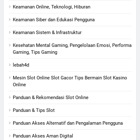
Keamanan Online, Teknologi, Hiburan
Keamanan Siber dan Edukasi Pengguna
Keamanan Sistem & Infrastruktur
Kesehatan Mental Gaming, Pengelolaan Emosi, Performa
Gaming, Tips Gaming
lebah4d
Mesin Slot Online Slot Gacor Tips Bermain Slot Kasino
Online
Panduan & Rekomendasi Slot Online
Panduan & Tips Slot
Panduan Akses Alternatif dan Pengalaman Pengguna
Panduan Akses Aman Digital