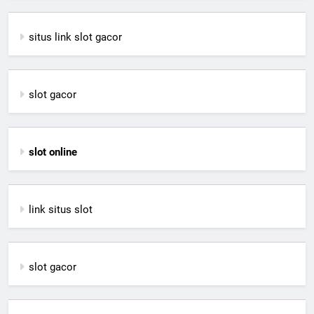
situs link slot gacor
slot gacor
slot online
link situs slot
slot gacor