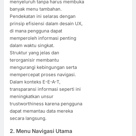
menyeluruh tanpa harus membuka
banyak menu tambahan.
Pendekatan ini selaras dengan
prinsip efisiensi dalam desain UX,
di mana pengguna dapat
memperoleh informasi penting
dalam waktu singkat.
Struktur yang jelas dan
terorganisir membantu
mengurangi kebingungan serta
mempercepat proses navigasi.
Dalam konteks E-E-A-T,
transparansi informasi seperti ini
meningkatkan unsur
trustworthiness karena pengguna
dapat memantau data mereka
secara langsung.
2. Menu Navigasi Utama