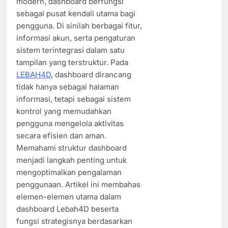
modern, dashboard berfungsi
sebagai pusat kendali utama bagi
pengguna. Di sinilah berbagai fitur,
informasi akun, serta pengaturan
sistem terintegrasi dalam satu
tampilan yang terstruktur. Pada
LEBAH4D
, dashboard dirancang
tidak hanya sebagai halaman
informasi, tetapi sebagai sistem
kontrol yang memudahkan
pengguna mengelola aktivitas
secara efisien dan aman.
Memahami struktur dashboard
menjadi langkah penting untuk
mengoptimalkan pengalaman
penggunaan. Artikel ini membahas
elemen-elemen utama dalam
dashboard Lebah4D beserta
fungsi strategisnya berdasarkan