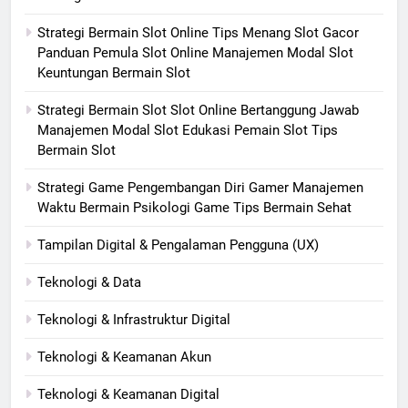
Strategi Bermain Slot Online Tips Menang Slot Gacor
Panduan Pemula Slot Online Manajemen Modal Slot
Keuntungan Bermain Slot
Strategi Bermain Slot Slot Online Bertanggung Jawab
Manajemen Modal Slot Edukasi Pemain Slot Tips
Bermain Slot
Strategi Game Pengembangan Diri Gamer Manajemen
Waktu Bermain Psikologi Game Tips Bermain Sehat
Tampilan Digital & Pengalaman Pengguna (UX)
Teknologi & Data
Teknologi & Infrastruktur Digital
Teknologi & Keamanan Akun
Teknologi & Keamanan Digital