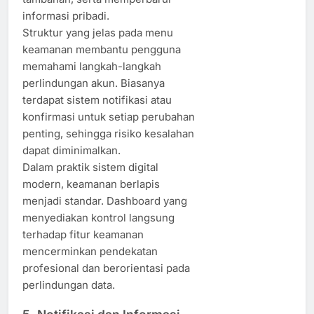
informasi pribadi.
Struktur yang jelas pada menu
keamanan membantu pengguna
memahami langkah-langkah
perlindungan akun. Biasanya
terdapat sistem notifikasi atau
konfirmasi untuk setiap perubahan
penting, sehingga risiko kesalahan
dapat diminimalkan.
Dalam praktik sistem digital
modern, keamanan berlapis
menjadi standar. Dashboard yang
menyediakan kontrol langsung
terhadap fitur keamanan
mencerminkan pendekatan
profesional dan berorientasi pada
perlindungan data.