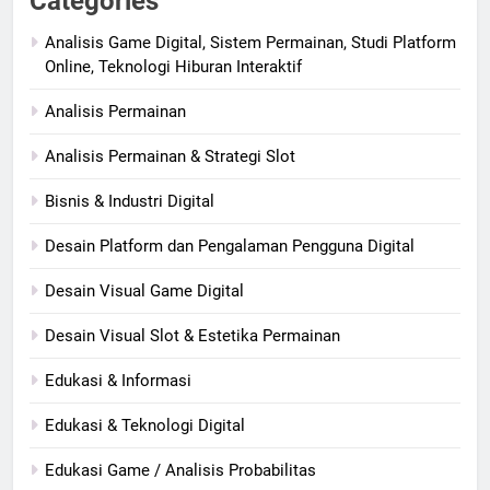
Categories
Analisis Game Digital, Sistem Permainan, Studi Platform
Online, Teknologi Hiburan Interaktif
Analisis Permainan
Analisis Permainan & Strategi Slot
Bisnis & Industri Digital
Desain Platform dan Pengalaman Pengguna Digital
Desain Visual Game Digital
Desain Visual Slot & Estetika Permainan
Edukasi & Informasi
Edukasi & Teknologi Digital
Edukasi Game / Analisis Probabilitas