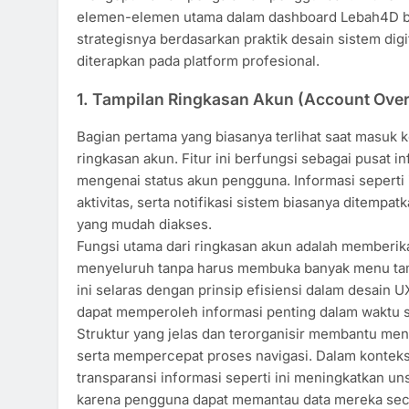
elemen-elemen utama dalam dashboard Lebah4D b
strategisnya berdasarkan praktik desain sistem di
diterapkan pada platform profesional.
1. Tampilan Ringkasan Akun (Account Ove
Bagian pertama yang biasanya terlihat saat masuk 
ringkasan akun. Fitur ini berfungsi sebagai pusat i
mengenai status akun pengguna. Informasi seperti i
aktivitas, serta notifikasi sistem biasanya ditempat
yang mudah diakses.
Fungsi utama dari ringkasan akun adalah memberi
menyeluruh tanpa harus membuka banyak menu ta
ini selaras dengan prinsip efisiensi dalam desain 
dapat memperoleh informasi penting dalam waktu s
Struktur yang jelas dan terorganisir membantu me
serta mempercepat proses navigasi. Dalam konteks
transparansi informasi seperti ini meningkatkan un
karena pengguna dapat memantau data mereka sec