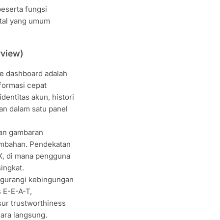
eserta fungsi
gital yang umum
rview)
ke dashboard adalah
nformasi cepat
dentitas akun, histori
kan dalam satu panel
kan gambaran
mbahan. Pendekatan
UX, di mana pengguna
ingkat.
ngurangi kebingungan
 E-E-A-T,
sur trustworthiness
ara langsung.