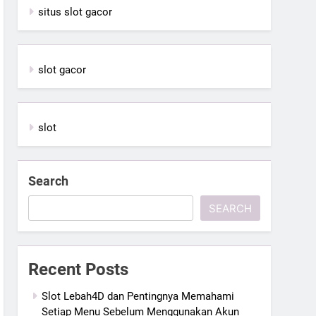
situs slot gacor
slot gacor
slot
Search
SEARCH
Recent Posts
Slot Lebah4D dan Pentingnya Memahami
Setiap Menu Sebelum Menggunakan Akun