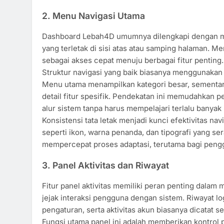
2. Menu Navigasi Utama
Dashboard Lebah4D umumnya dilengkapi dengan m
yang terletak di sisi atas atau samping halaman. Me
sebagai akses cepat menuju berbagai fitur penting.
Struktur navigasi yang baik biasanya menggunakan h
Menu utama menampilkan kategori besar, sement
detail fitur spesifik. Pendekatan ini memudahka
alur sistem tanpa harus mempelajari terlalu banyak 
Konsistensi tata letak menjadi kunci efektivitas nav
seperti ikon, warna penanda, dan tipografi yang 
mempercepat proses adaptasi, terutama bagi peng
3. Panel Aktivitas dan Riwayat
Fitur panel aktivitas memiliki peran penting dala
jejak interaksi pengguna dengan sistem. Riwayat l
pengaturan, serta aktivitas akun biasanya dicatat se
Fungsi utama panel ini adalah memberikan kontrol