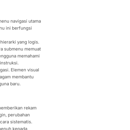
enu navigasi utama
nu ini berfungsi
ierarki yang logis.
ara submenu memuat
n pengguna memahami
instruksi.
igasi. Elemen visual
seragam membantu
guna baru.
m memberikan rekam
ogin, perubahan
cara sistematis.
 penuh kepada