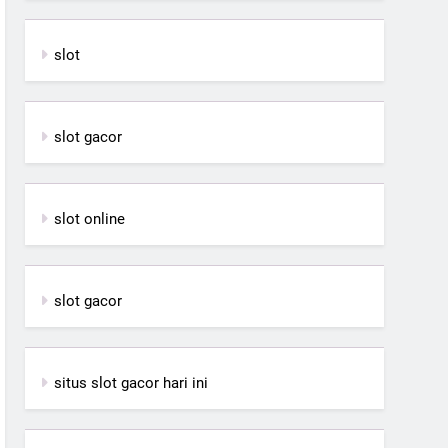
slot
slot gacor
slot online
slot gacor
situs slot gacor hari ini