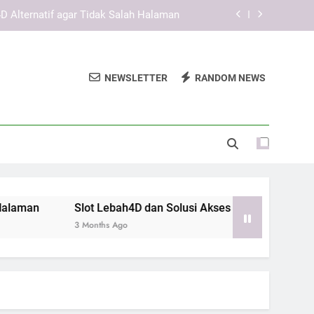
 Alternatif agar Tidak Salah Halaman
man Sulit Dibuka dengan Langkah Aman
ache agar LAE138 Login Lebih Lancar
NEWSLETTER
RANDOM NEWS
tiap Menu Sebelum Menggunakan Akun
Hunian Yang Nyaman Dan Indah.
 Alternatif agar Tidak Salah Halaman
man Sulit Dibuka dengan Langkah Aman
ache agar LAE138 Login Lebih Lancar
Slot Lebah4D dan Solusi Akses Saat Halaman Sulit Dib
3 Months Ago