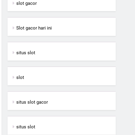
slot gacor
Slot gacor hari ini
situs slot
slot
situs slot gacor
situs slot