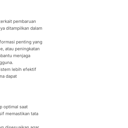
terkait pembaruan
ya ditampilkan dalam
formasi penting yang
e, atau peningkatan
embantu menjaga
ngguna.
stem lebih efektif
na dapat
p optimal saat
sif memastikan tata
wn disesuaikan agar