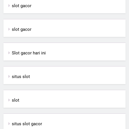
slot gacor
slot gacor
Slot gacor hari ini
situs slot
slot
situs slot gacor