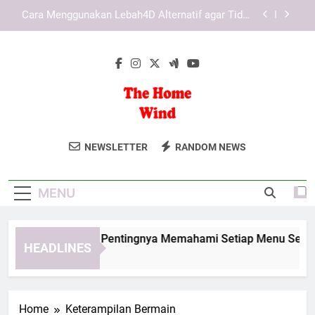
Skip
Slot Lebah4D dan Solusi Akses Saat Halaman
to
Sulit Dibuka dengan Langkah Aman
content
Tips Membersihkan Cache agar LAE138 Login
Lebih Lancar
Slot Lebah4D dan Pentingnya Memahami Setiap
Menu Sebelum Menggunakan Akun
Cara Menggunakan Lebah4D Alternatif agar Tidak
Salah Halaman
The Home Wind
Temukan Inspirasi Dan Tips Dekorasi
Slot Lebah4D dan Solusi Akses Saat Halaman
NEWSLETTER
RANDOM NEWS
Sulit Dibuka dengan Langkah Aman
Rumah Di The Home Wind. Untuk
Tips Membersihkan Cache agar LAE138 Login
Hunian Yang Nyaman Dan Indah.
Lebih Lancar
MENU
ot Lebah4D dan Pentingnya Memahami Setiap Menu Sebelu
HEADLINES
Months Ago
Home
Keterampilan Bermain