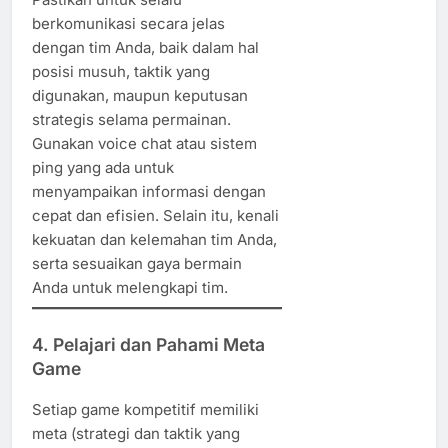
berkomunikasi secara jelas
dengan tim Anda, baik dalam hal
posisi musuh, taktik yang
digunakan, maupun keputusan
strategis selama permainan.
Gunakan voice chat atau sistem
ping yang ada untuk
menyampaikan informasi dengan
cepat dan efisien. Selain itu, kenali
kekuatan dan kelemahan tim Anda,
serta sesuaikan gaya bermain
Anda untuk melengkapi tim.
4. Pelajari dan Pahami Meta
Game
Setiap game kompetitif memiliki
meta (strategi dan taktik yang