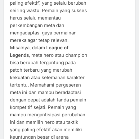
paling efektif) yang selalu berubah
seiring waktu. Pemain yang sukses
harus selalu memantau
perkembangan meta dan
mengadaptasi gaya permainan
mereka agar tetap relevan.
Misalnya, dalam
League of
Legends
, meta hero atau champion
bisa berubah tergantung pada
patch terbaru yang merubah
kekuatan atau kelemahan karakter
tertentu. Memahami pergeseran
meta ini dan mampu beradaptasi
dengan cepat adalah tanda pemain
kompetitif sejati. Pemain yang
mampu mengantisipasi perubahan
ini dan memilih hero atau taktik
yang paling efektif akan memiliki
keuntungan besar di arena