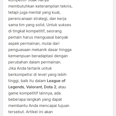
membutuhkan keterampilan teknis,
tetapi juga mental yang kuat,
perencanaan strategi, dan kerja
sama tim yang solid. Untuk sukses
di tingkat kompetitif, seorang
pemain harus menguasai banyak
aspek permainan, mulai dari
penguasaan mekanik dasar hingga
kemampuan beradaptasi dengan
perubahan dalam permainan.
Jika Anda tertarik untuk
berkompetisi di level yang lebih
tinggi, baik itu dalam
League of
Legends
,
Valorant
,
Dota 2
, atau
game kompetitif lainnya, ada
beberapa langkah yang dapat
membantu Anda mencapai tujuan
tersebut. Artikel ini akan