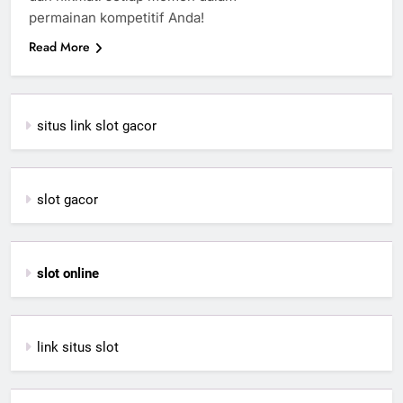
permainan kompetitif Anda!
Read More
situs link slot gacor
slot gacor
slot online
link situs slot