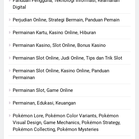
Panduan Pengguna, Teknologi Informasi, Keamanan
Digital
Perjudian Online, Strategi Bermain, Panduan Pemain
Permainan Kartu, Kasino Online, Hiburan
Permainan Kasino, Slot Online, Bonus Kasino
Permainan Slot Online, Judi Online, Tips dan Trik Slot
Permainan Slot Online, Kasino Online, Panduan
Permainan
Permainan Slot, Game Online
Permainan, Edukasi, Keuangan
Pokémon Lore, Pokémon Color Variants, Pokémon
Visual Design, Game Mechanics, Pokémon Strategy,
Pokémon Collecting, Pokémon Mysteries