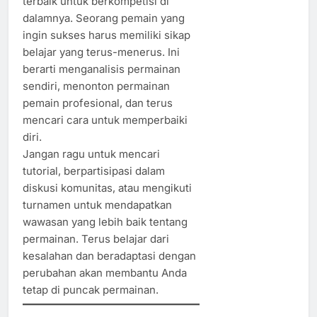
terbaik untuk berkompetisi di
dalamnya. Seorang pemain yang
ingin sukses harus memiliki sikap
belajar yang terus-menerus. Ini
berarti menganalisis permainan
sendiri, menonton permainan
pemain profesional, dan terus
mencari cara untuk memperbaiki
diri.
Jangan ragu untuk mencari
tutorial, berpartisipasi dalam
diskusi komunitas, atau mengikuti
turnamen untuk mendapatkan
wawasan yang lebih baik tentang
permainan. Terus belajar dari
kesalahan dan beradaptasi dengan
perubahan akan membantu Anda
tetap di puncak permainan.