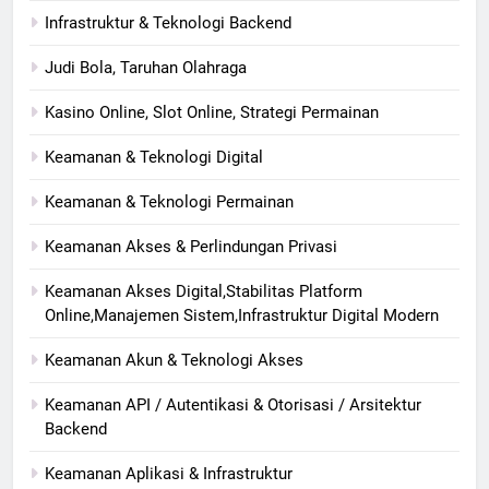
Infrastruktur & Teknologi Backend
Judi Bola, Taruhan Olahraga
Kasino Online, Slot Online, Strategi Permainan
Keamanan & Teknologi Digital
Keamanan & Teknologi Permainan
Keamanan Akses & Perlindungan Privasi
Keamanan Akses Digital,Stabilitas Platform
Online,Manajemen Sistem,Infrastruktur Digital Modern
Keamanan Akun & Teknologi Akses
Keamanan API / Autentikasi & Otorisasi / Arsitektur
Backend
Keamanan Aplikasi & Infrastruktur