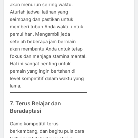
akan menurun seiring waktu.
Aturlah jadwal latihan yang
seimbang dan pastikan untuk
memberi tubuh Anda waktu untuk
pemulihan. Mengambil jeda
setelah beberapa jam bermain
akan membantu Anda untuk tetap
fokus dan menjaga stamina mental.
Hal ini sangat penting untuk
pemain yang ingin bertahan di
level kompetitif dalam waktu yang
lama.
7. Terus Belajar dan
Beradaptasi
Game kompetitif terus
berkembang, dan begitu pula cara