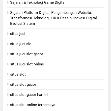
Sejarah & Teknologi Game Digital
Sejarah Platform Digital, Pengembangan Website,
Transformasi Teknologi, UX & Desain, Inovasi Digital,
Evolusi Sistem
situs judi
situs judi slot
situs judi slot gacor
situs judi slot online
situs slot
situs slot gacor
situs slot gacor hari ini
situs slot online terpercaya