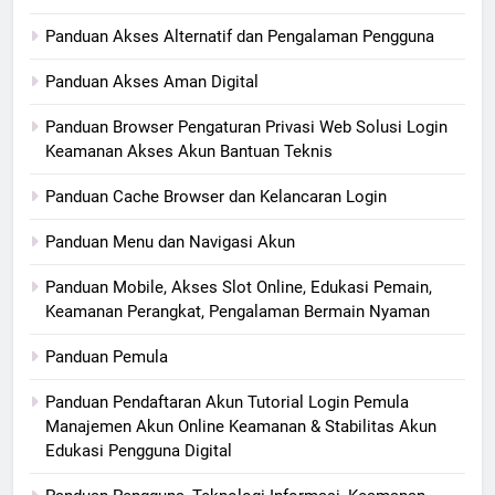
Panduan Akses Alternatif dan Pengalaman Pengguna
Panduan Akses Aman Digital
Panduan Browser Pengaturan Privasi Web Solusi Login
Keamanan Akses Akun Bantuan Teknis
Panduan Cache Browser dan Kelancaran Login
Panduan Menu dan Navigasi Akun
Panduan Mobile, Akses Slot Online, Edukasi Pemain,
Keamanan Perangkat, Pengalaman Bermain Nyaman
Panduan Pemula
Panduan Pendaftaran Akun Tutorial Login Pemula
Manajemen Akun Online Keamanan & Stabilitas Akun
Edukasi Pengguna Digital