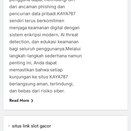
dari ancaman phishing dan
pencurian data pribadi.KAYA787
sendiri terus berkomitmen
menjaga keamanan digital dengan
sistem enkripsi modern, AI threat
detection, dan edukasi keamanan
bagi seluruh penggunanya.Melalui
langkah-langkah sederhana namun
penting ini, Anda dapat
memastikan bahwa setiap
kunjungan ke situs KAYA787
berlangsung aman, terlindungi,
dan bebas dari risiko siber.
Read More
situs link slot gacor