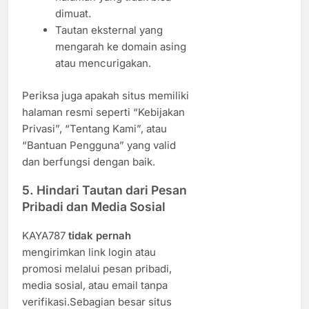
dimuat.
Tautan eksternal yang
mengarah ke domain asing
atau mencurigakan.
Periksa juga apakah situs memiliki
halaman resmi seperti “Kebijakan
Privasi”, “Tentang Kami”, atau
“Bantuan Pengguna” yang valid
dan berfungsi dengan baik.
5. Hindari Tautan dari Pesan
Pribadi dan Media Sosial
KAYA787
tidak pernah
mengirimkan link login atau
promosi melalui pesan pribadi,
media sosial, atau email tanpa
verifikasi.Sebagian besar situs