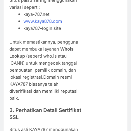
Situs palsu sering menggunakan
variasi seperti:
kaya-787.net
www.kaya878.com
kaya787-login.site
Untuk memastikannya, pengguna
dapat membuka layanan
Whois
Lookup
(seperti who.is atau
ICANN) untuk mengecek tanggal
pembuatan, pemilik domain, dan
lokasi registrasi.Domain resmi
KAYA787 biasanya telah
diverifikasi dan memiliki reputasi
baik.
3. Perhatikan Detail Sertifikat
SSL
Situs asli KAYA787 menggunakan