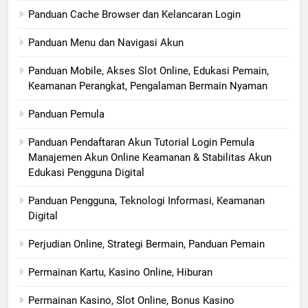
Panduan Cache Browser dan Kelancaran Login
Panduan Menu dan Navigasi Akun
Panduan Mobile, Akses Slot Online, Edukasi Pemain,
Keamanan Perangkat, Pengalaman Bermain Nyaman
Panduan Pemula
Panduan Pendaftaran Akun Tutorial Login Pemula
Manajemen Akun Online Keamanan & Stabilitas Akun
Edukasi Pengguna Digital
Panduan Pengguna, Teknologi Informasi, Keamanan
Digital
Perjudian Online, Strategi Bermain, Panduan Pemain
Permainan Kartu, Kasino Online, Hiburan
Permainan Kasino, Slot Online, Bonus Kasino