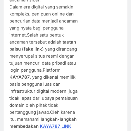
Dalam era digital yang semakin
kompleks, penipuan online dan
pencurian data menjadi ancaman
yang nyata bagi pengguna
internet.Salah satu bentuk
ancaman tersebut adalah
tautan
palsu (fake link)
yang dirancang
menyerupai situs resmi dengan
tujuan mencuri data pribadi atau
login pengguna.Platform
KAYA787
, yang dikenal memiliki
basis pengguna luas dan
infrastruktur digital modern, juga
tidak lepas dari upaya pemalsuan
domain oleh pihak tidak
bertanggung jawab.Oleh karena
itu, memahami
langkah-langkah
membedakan
KAYA787 LINK