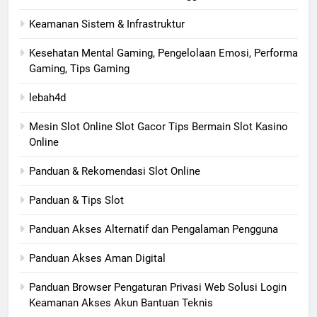
Keamanan Sistem & Infrastruktur
Kesehatan Mental Gaming, Pengelolaan Emosi, Performa
Gaming, Tips Gaming
lebah4d
Mesin Slot Online Slot Gacor Tips Bermain Slot Kasino
Online
Panduan & Rekomendasi Slot Online
Panduan & Tips Slot
Panduan Akses Alternatif dan Pengalaman Pengguna
Panduan Akses Aman Digital
Panduan Browser Pengaturan Privasi Web Solusi Login
Keamanan Akses Akun Bantuan Teknis