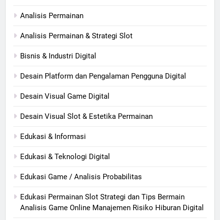
Analisis Permainan
Analisis Permainan & Strategi Slot
Bisnis & Industri Digital
Desain Platform dan Pengalaman Pengguna Digital
Desain Visual Game Digital
Desain Visual Slot & Estetika Permainan
Edukasi & Informasi
Edukasi & Teknologi Digital
Edukasi Game / Analisis Probabilitas
Edukasi Permainan Slot Strategi dan Tips Bermain
Analisis Game Online Manajemen Risiko Hiburan Digital