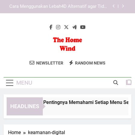
Skip
Slot Lebah4D dan Solusi Akses Saat Halaman
to
Sulit Dibuka dengan Langkah Aman
content
Tips Membersihkan Cache agar LAE138 Login
Lebih Lancar
Slot Lebah4D dan Pentingnya Memahami Setiap
Menu Sebelum Menggunakan Akun
Cara Menggunakan Lebah4D Alternatif agar Tidak
Salah Halaman
The Home Wind
Temukan Inspirasi Dan Tips Dekorasi
Slot Lebah4D dan Solusi Akses Saat Halaman
NEWSLETTER
RANDOM NEWS
Sulit Dibuka dengan Langkah Aman
Rumah Di The Home Wind. Untuk
Tips Membersihkan Cache agar LAE138 Login
Hunian Yang Nyaman Dan Indah.
Lebih Lancar
MENU
ot Lebah4D dan Pentingnya Memahami Setiap Menu Sebelu
HEADLINES
Months Ago
Home
keamanan-digital