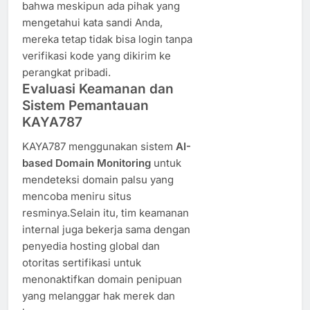
bahwa meskipun ada pihak yang
mengetahui kata sandi Anda,
mereka tetap tidak bisa login tanpa
verifikasi kode yang dikirim ke
perangkat pribadi.
Evaluasi Keamanan dan
Sistem Pemantauan
KAYA787
KAYA787 menggunakan sistem
AI-
based Domain Monitoring
untuk
mendeteksi domain palsu yang
mencoba meniru situs
resminya.Selain itu, tim keamanan
internal juga bekerja sama dengan
penyedia hosting global dan
otoritas sertifikasi untuk
menonaktifkan domain penipuan
yang melanggar hak merek dan