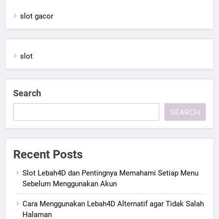
slot gacor
slot
Search
SEARCH
Recent Posts
Slot Lebah4D dan Pentingnya Memahami Setiap Menu
Sebelum Menggunakan Akun
Cara Menggunakan Lebah4D Alternatif agar Tidak Salah
Halaman