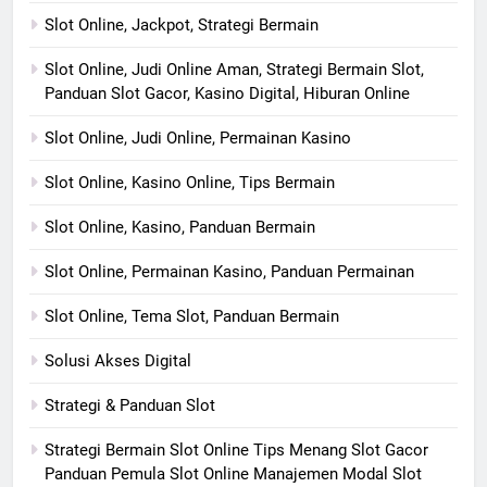
Slot Online, Jackpot, Strategi Bermain
Slot Online, Judi Online Aman, Strategi Bermain Slot,
Panduan Slot Gacor, Kasino Digital, Hiburan Online
Slot Online, Judi Online, Permainan Kasino
Slot Online, Kasino Online, Tips Bermain
Slot Online, Kasino, Panduan Bermain
Slot Online, Permainan Kasino, Panduan Permainan
Slot Online, Tema Slot, Panduan Bermain
Solusi Akses Digital
Strategi & Panduan Slot
Strategi Bermain Slot Online Tips Menang Slot Gacor
Panduan Pemula Slot Online Manajemen Modal Slot