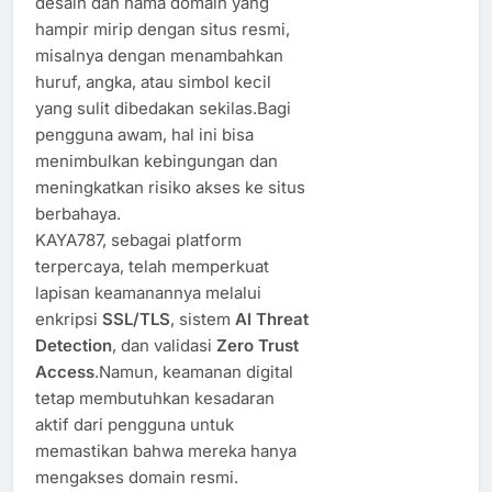
desain dan nama domain yang
hampir mirip dengan situs resmi,
misalnya dengan menambahkan
huruf, angka, atau simbol kecil
yang sulit dibedakan sekilas.Bagi
pengguna awam, hal ini bisa
menimbulkan kebingungan dan
meningkatkan risiko akses ke situs
berbahaya.
KAYA787, sebagai platform
terpercaya, telah memperkuat
lapisan keamanannya melalui
enkripsi
SSL/TLS
, sistem
AI Threat
Detection
, dan validasi
Zero Trust
Access
.Namun, keamanan digital
tetap membutuhkan kesadaran
aktif dari pengguna untuk
memastikan bahwa mereka hanya
mengakses domain resmi.