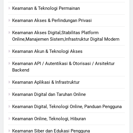
Keamanan & Teknologi Permainan
Keamanan Akses & Perlindungan Privasi
Keamanan Akses Digital,Stabilitas Platform
Online,Manajemen Sistem,Infrastruktur Digital Modern
Keamanan Akun & Teknologi Akses
Keamanan API / Autentikasi & Otorisasi / Arsitektur
Backend
Keamanan Aplikasi & Infrastruktur
Keamanan Digital dan Taruhan Online
Keamanan Digital, Teknologi Online, Panduan Pengguna
Keamanan Online, Teknologi, Hiburan
Keamanan Siber dan Edukasi Pengguna