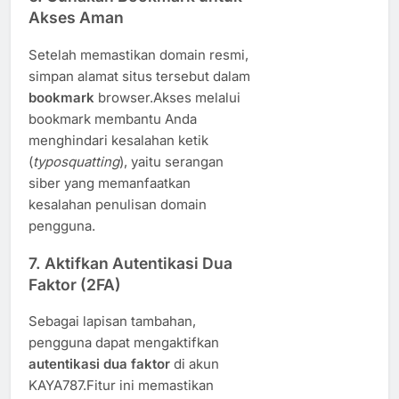
Akses Aman
Setelah memastikan domain resmi,
simpan alamat situs tersebut dalam
bookmark
browser.Akses melalui
bookmark membantu Anda
menghindari kesalahan ketik
(
typosquatting
), yaitu serangan
siber yang memanfaatkan
kesalahan penulisan domain
pengguna.
7. Aktifkan Autentikasi Dua
Faktor (2FA)
Sebagai lapisan tambahan,
pengguna dapat mengaktifkan
autentikasi dua faktor
di akun
KAYA787.Fitur ini memastikan