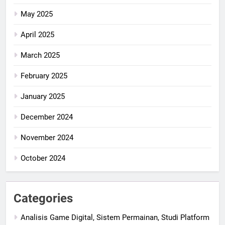
May 2025
April 2025
March 2025
February 2025
January 2025
December 2024
November 2024
October 2024
Categories
Analisis Game Digital, Sistem Permainan, Studi Platform