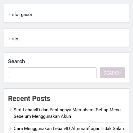
slot gacor
slot
Search
SEARCH
Recent Posts
Slot Lebah4D dan Pentingnya Memahami Setiap Menu
Sebelum Menggunakan Akun
Cara Menggunakan Lebah4D Alternatif agar Tidak Salah