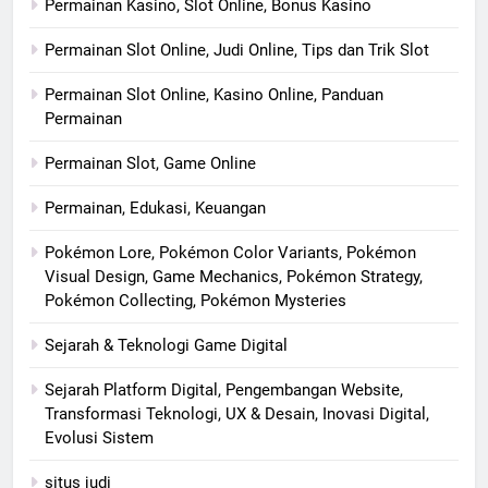
Permainan Kasino, Slot Online, Bonus Kasino
Permainan Slot Online, Judi Online, Tips dan Trik Slot
Permainan Slot Online, Kasino Online, Panduan
Permainan
Permainan Slot, Game Online
Permainan, Edukasi, Keuangan
Pokémon Lore, Pokémon Color Variants, Pokémon
Visual Design, Game Mechanics, Pokémon Strategy,
Pokémon Collecting, Pokémon Mysteries
Sejarah & Teknologi Game Digital
Sejarah Platform Digital, Pengembangan Website,
Transformasi Teknologi, UX & Desain, Inovasi Digital,
Evolusi Sistem
situs judi