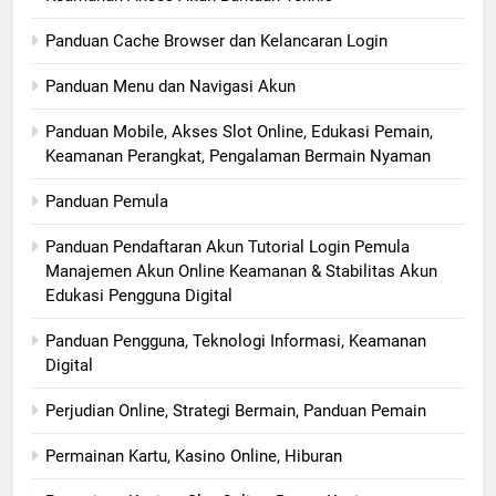
Panduan Cache Browser dan Kelancaran Login
Panduan Menu dan Navigasi Akun
Panduan Mobile, Akses Slot Online, Edukasi Pemain,
Keamanan Perangkat, Pengalaman Bermain Nyaman
Panduan Pemula
Panduan Pendaftaran Akun Tutorial Login Pemula
Manajemen Akun Online Keamanan & Stabilitas Akun
Edukasi Pengguna Digital
Panduan Pengguna, Teknologi Informasi, Keamanan
Digital
Perjudian Online, Strategi Bermain, Panduan Pemain
Permainan Kartu, Kasino Online, Hiburan