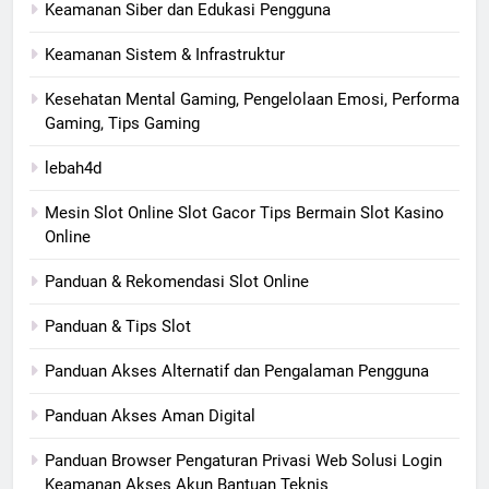
Keamanan Siber dan Edukasi Pengguna
Keamanan Sistem & Infrastruktur
Kesehatan Mental Gaming, Pengelolaan Emosi, Performa
Gaming, Tips Gaming
lebah4d
Mesin Slot Online Slot Gacor Tips Bermain Slot Kasino
Online
Panduan & Rekomendasi Slot Online
Panduan & Tips Slot
Panduan Akses Alternatif dan Pengalaman Pengguna
Panduan Akses Aman Digital
Panduan Browser Pengaturan Privasi Web Solusi Login
Keamanan Akses Akun Bantuan Teknis