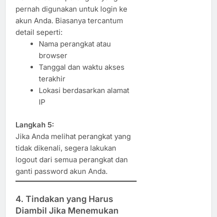
pernah digunakan untuk login ke
akun Anda. Biasanya tercantum
detail seperti:
Nama perangkat atau
browser
Tanggal dan waktu akses
terakhir
Lokasi berdasarkan alamat
IP
Langkah 5:
Jika Anda melihat perangkat yang
tidak dikenali, segera lakukan
logout dari semua perangkat dan
ganti password akun Anda.
4. Tindakan yang Harus
Diambil Jika Menemukan