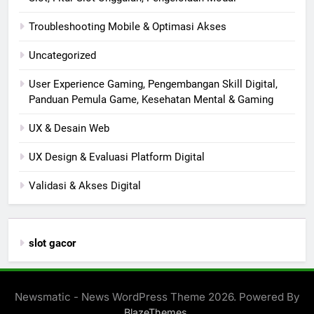
Troubleshooting Mobile & Optimasi Akses
Uncategorized
User Experience Gaming, Pengembangan Skill Digital,
Panduan Pemula Game, Kesehatan Mental & Gaming
UX & Desain Web
UX Design & Evaluasi Platform Digital
Validasi & Akses Digital
slot gacor
Newsmatic - News WordPress Theme 2026. Powered By
.
BlazeThemes