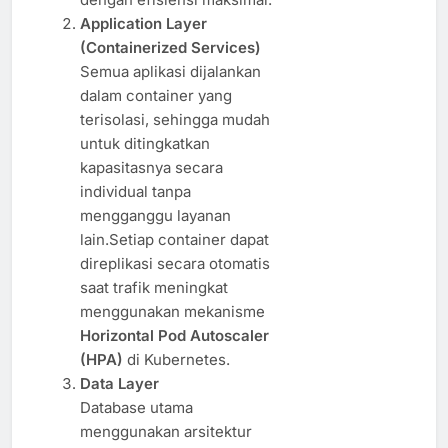
Application Layer
(Containerized Services)
Semua aplikasi dijalankan
dalam container yang
terisolasi, sehingga mudah
untuk ditingkatkan
kapasitasnya secara
individual tanpa
mengganggu layanan
lain.Setiap container dapat
direplikasi secara otomatis
saat trafik meningkat
menggunakan mekanisme
Horizontal Pod Autoscaler
(HPA)
di Kubernetes.
Data Layer
Database utama
menggunakan arsitektur