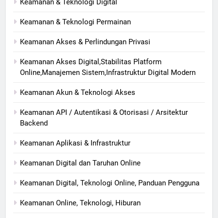
Keamanan & Teknologi Digital
Keamanan & Teknologi Permainan
Keamanan Akses & Perlindungan Privasi
Keamanan Akses Digital,Stabilitas Platform
Online,Manajemen Sistem,Infrastruktur Digital Modern
Keamanan Akun & Teknologi Akses
Keamanan API / Autentikasi & Otorisasi / Arsitektur
Backend
Keamanan Aplikasi & Infrastruktur
Keamanan Digital dan Taruhan Online
Keamanan Digital, Teknologi Online, Panduan Pengguna
Keamanan Online, Teknologi, Hiburan