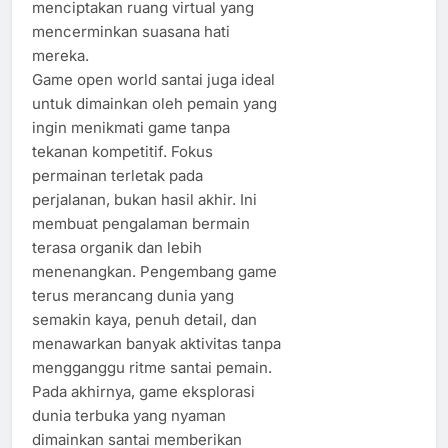
menciptakan ruang virtual yang
mencerminkan suasana hati
mereka.
Game open world santai juga ideal
untuk dimainkan oleh pemain yang
ingin menikmati game tanpa
tekanan kompetitif. Fokus
permainan terletak pada
perjalanan, bukan hasil akhir. Ini
membuat pengalaman bermain
terasa organik dan lebih
menenangkan. Pengembang game
terus merancang dunia yang
semakin kaya, penuh detail, dan
menawarkan banyak aktivitas tanpa
mengganggu ritme santai pemain.
Pada akhirnya, game eksplorasi
dunia terbuka yang nyaman
dimainkan santai memberikan