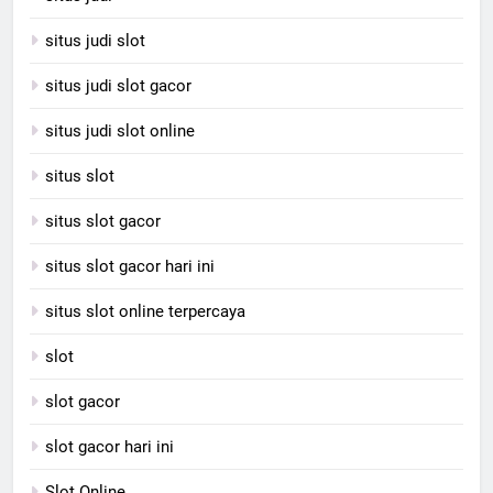
situs judi slot
situs judi slot gacor
situs judi slot online
situs slot
situs slot gacor
situs slot gacor hari ini
situs slot online terpercaya
slot
slot gacor
slot gacor hari ini
Slot Online