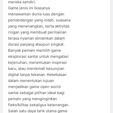
mereka sendiri.
Game jenis ini biasanya
menawarkan dunia luas dengan
pemandangan yang indah, suasana
yang menenangkan, serta aktivitas
ringan yang membuat permainan
terasa nyaman dimainkan dalam
durasi panjang ataupun singkat.
Banyak pemain memilih game
eksplorasi santai untuk mengatasi
kejenuhan, menemukan inspirasi
baru, atau menikmati kesunyian
digital tanpa tekanan. Kebebasan
dalam menentukan tujuan
menjadikan game open world
santai sebagai pilihan ideal bagi
pemain yang menginginkan
fleksibilitas sekaligus ketenangan.
Salah satu daya tarik utama game