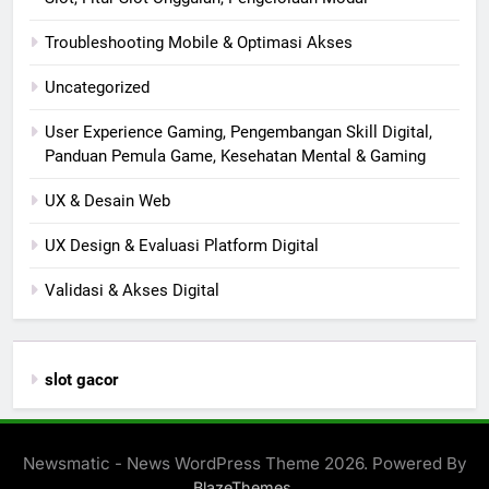
Troubleshooting Mobile & Optimasi Akses
Uncategorized
User Experience Gaming, Pengembangan Skill Digital,
Panduan Pemula Game, Kesehatan Mental & Gaming
UX & Desain Web
UX Design & Evaluasi Platform Digital
Validasi & Akses Digital
slot gacor
Newsmatic - News WordPress Theme 2026. Powered By
.
BlazeThemes