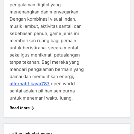
pengalaman digital yang
menenangkan dan menyegarkan.
Dengan kombinasi visual indah,
musik lembut, aktivitas santai, dan
kebebasan penuh, game jenis ini
memberikan ruang bagi pemain
untuk beristirahat secara mental
sekaligus menikmati petualangan
tanpa tekanan. Bagi mereka yang
mencari pengalaman bermain yang
damai dan memulihkan energi,
alternatif kaya787
open world
santai adalah pilihan sempurna
untuk menemani waktu luang.
Read More
situs link slot gacor