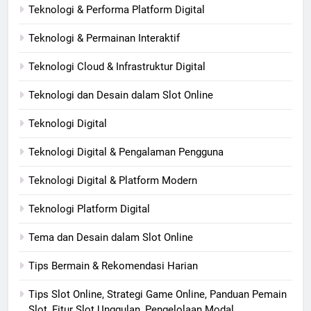
Teknologi & Performa Platform Digital
Teknologi & Permainan Interaktif
Teknologi Cloud & Infrastruktur Digital
Teknologi dan Desain dalam Slot Online
Teknologi Digital
Teknologi Digital & Pengalaman Pengguna
Teknologi Digital & Platform Modern
Teknologi Platform Digital
Tema dan Desain dalam Slot Online
Tips Bermain & Rekomendasi Harian
Tips Slot Online, Strategi Game Online, Panduan Pemain
Slot, Fitur Slot Unggulan, Pengelolaan Modal