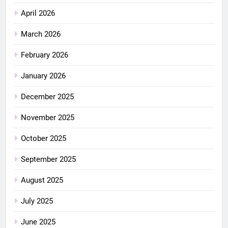
April 2026
March 2026
February 2026
January 2026
December 2025
November 2025
October 2025
September 2025
August 2025
July 2025
June 2025