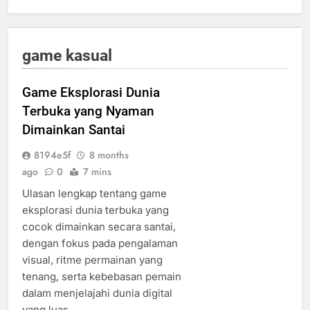
game kasual
Game Eksplorasi Dunia
Terbuka yang Nyaman
Dimainkan Santai
8194e5f
8 months
ago
0
7 mins
Ulasan lengkap tentang game
eksplorasi dunia terbuka yang
cocok dimainkan secara santai,
dengan fokus pada pengalaman
visual, ritme permainan yang
tenang, serta kebebasan pemain
dalam menjelajahi dunia digital
yang luas.