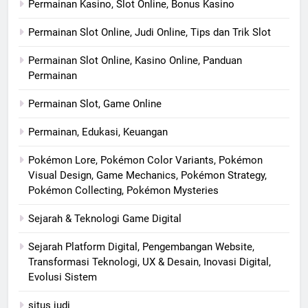
Permainan Kasino, Slot Online, Bonus Kasino
Permainan Slot Online, Judi Online, Tips dan Trik Slot
Permainan Slot Online, Kasino Online, Panduan
Permainan
Permainan Slot, Game Online
Permainan, Edukasi, Keuangan
Pokémon Lore, Pokémon Color Variants, Pokémon
Visual Design, Game Mechanics, Pokémon Strategy,
Pokémon Collecting, Pokémon Mysteries
Sejarah & Teknologi Game Digital
Sejarah Platform Digital, Pengembangan Website,
Transformasi Teknologi, UX & Desain, Inovasi Digital,
Evolusi Sistem
situs judi