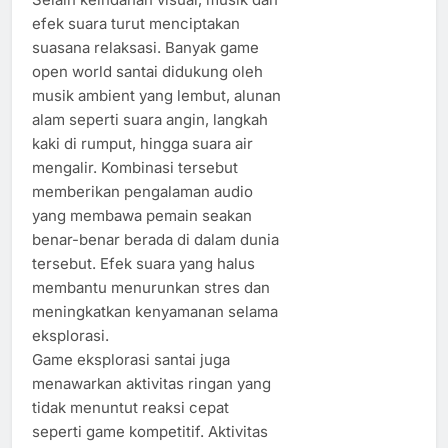
efek suara turut menciptakan
suasana relaksasi. Banyak game
open world santai didukung oleh
musik ambient yang lembut, alunan
alam seperti suara angin, langkah
kaki di rumput, hingga suara air
mengalir. Kombinasi tersebut
memberikan pengalaman audio
yang membawa pemain seakan
benar-benar berada di dalam dunia
tersebut. Efek suara yang halus
membantu menurunkan stres dan
meningkatkan kenyamanan selama
eksplorasi.
Game eksplorasi santai juga
menawarkan aktivitas ringan yang
tidak menuntut reaksi cepat
seperti game kompetitif. Aktivitas