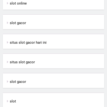
slot online
slot gacor
situs slot gacor hari ini
situs slot gacor
slot gacor
slot