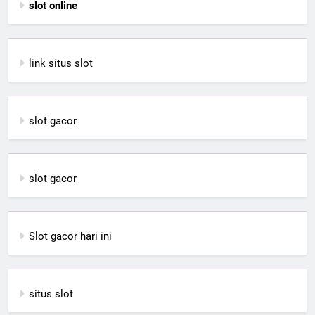
slot online
link situs slot
slot gacor
slot gacor
Slot gacor hari ini
situs slot