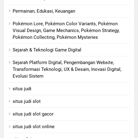
Permainan, Edukasi, Keuangan
Pokémon Lore, Pokémon Color Variants, Pokémon
Visual Design, Game Mechanics, Pokémon Strategy,
Pokémon Collecting, Pokémon Mysteries
Sejarah & Teknologi Game Digital
Sejarah Platform Digital, Pengembangan Website,
Transformasi Teknologi, UX & Desain, Inovasi Digital,
Evolusi Sistem
situs judi
situs judi slot
situs judi slot gacor
situs judi slot online