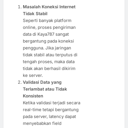
Masalah Koneksi Internet
Tidak Stabil
Seperti banyak platform
online, proses pengiriman
data di Kaya787 sangat
bergantung pada koneksi
pengguna. Jika jaringan
tidak stabil atau terputus di
tengah proses, maka data
tidak akan berhasil dikirim
ke server.
Validasi Data yang
Terlambat atau Tidak
Konsisten
Ketika validasi terjadi secara
real-time tetapi bergantung
pada server, latency dapat
menyebabkan field