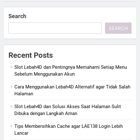
Search
SEARCH
Recent Posts
Slot Lebah4D dan Pentingnya Memahami Setiap Menu
Sebelum Menggunakan Akun
Cara Menggunakan Lebah4D Alternatif agar Tidak Salah
Halaman
Slot Lebah4D dan Solusi Akses Saat Halaman Sulit
Dibuka dengan Langkah Aman
Tips Membersihkan Cache agar LAE138 Login Lebih
Lancar