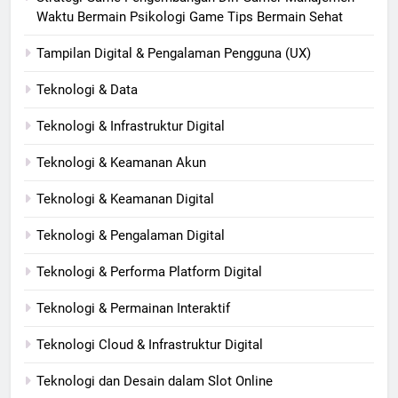
Waktu Bermain Psikologi Game Tips Bermain Sehat
Tampilan Digital & Pengalaman Pengguna (UX)
Teknologi & Data
Teknologi & Infrastruktur Digital
Teknologi & Keamanan Akun
Teknologi & Keamanan Digital
Teknologi & Pengalaman Digital
Teknologi & Performa Platform Digital
Teknologi & Permainan Interaktif
Teknologi Cloud & Infrastruktur Digital
Teknologi dan Desain dalam Slot Online