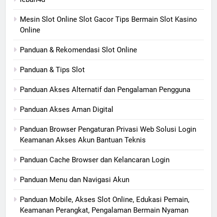
Mesin Slot Online Slot Gacor Tips Bermain Slot Kasino
Online
Panduan & Rekomendasi Slot Online
Panduan & Tips Slot
Panduan Akses Alternatif dan Pengalaman Pengguna
Panduan Akses Aman Digital
Panduan Browser Pengaturan Privasi Web Solusi Login
Keamanan Akses Akun Bantuan Teknis
Panduan Cache Browser dan Kelancaran Login
Panduan Menu dan Navigasi Akun
Panduan Mobile, Akses Slot Online, Edukasi Pemain,
Keamanan Perangkat, Pengalaman Bermain Nyaman