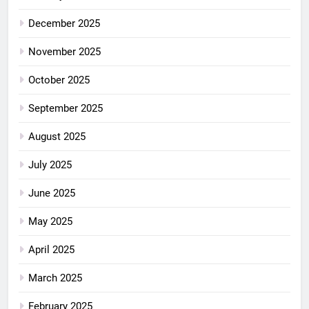
December 2025
November 2025
October 2025
September 2025
August 2025
July 2025
June 2025
May 2025
April 2025
March 2025
February 2025