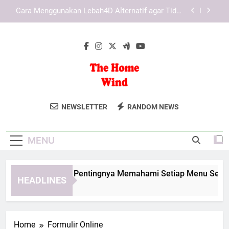
Skip
Slot Lebah4D dan Solusi Akses Saat Halaman
to
Sulit Dibuka dengan Langkah Aman
content
Tips Membersihkan Cache agar LAE138 Login
Lebih Lancar
Slot Lebah4D dan Pentingnya Memahami Setiap
Menu Sebelum Menggunakan Akun
Cara Menggunakan Lebah4D Alternatif agar Tidak
Salah Halaman
The Home Wind
Temukan Inspirasi Dan Tips Dekorasi
Slot Lebah4D dan Solusi Akses Saat Halaman
NEWSLETTER
RANDOM NEWS
Sulit Dibuka dengan Langkah Aman
Rumah Di The Home Wind. Untuk
Tips Membersihkan Cache agar LAE138 Login
Hunian Yang Nyaman Dan Indah.
Lebih Lancar
MENU
lot Lebah4D dan Pentingnya Memahami Setiap Menu Sebelu
HEADLINES
Months Ago
Home
Formulir Online