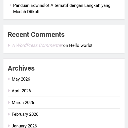
Panduan Edwinslot Alternatif dengan Langkah yang
Mudah Diikuti
Recent Comments
A WordPress Commenter
on
Hello world!
Archives
May 2026
April 2026
March 2026
February 2026
January 2026