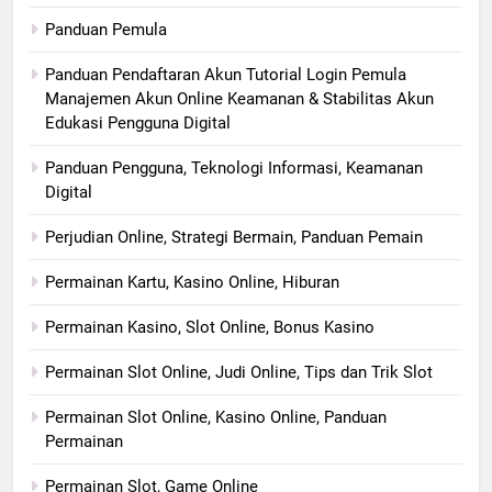
Panduan Pemula
Panduan Pendaftaran Akun Tutorial Login Pemula
Manajemen Akun Online Keamanan & Stabilitas Akun
Edukasi Pengguna Digital
Panduan Pengguna, Teknologi Informasi, Keamanan
Digital
Perjudian Online, Strategi Bermain, Panduan Pemain
Permainan Kartu, Kasino Online, Hiburan
Permainan Kasino, Slot Online, Bonus Kasino
Permainan Slot Online, Judi Online, Tips dan Trik Slot
Permainan Slot Online, Kasino Online, Panduan
Permainan
Permainan Slot, Game Online