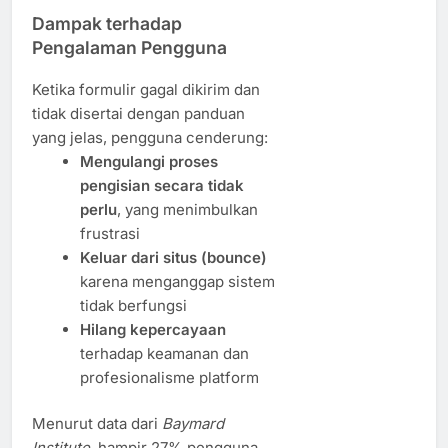
Dampak terhadap
Pengalaman Pengguna
Ketika formulir gagal dikirim dan
tidak disertai dengan panduan
yang jelas, pengguna cenderung:
Mengulangi proses
pengisian secara tidak
perlu
, yang menimbulkan
frustrasi
Keluar dari situs (bounce)
karena menganggap sistem
tidak berfungsi
Hilang kepercayaan
terhadap keamanan dan
profesionalisme platform
Menurut data dari
Baymard
Institute
, hampir 27% pengguna