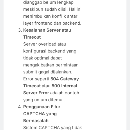
dianggap belum lengkap
meskipun sudah diisi. Hal ini
menimbulkan konflik antar
layer frontend dan backend.
Kesalahan Server atau
Timeout
Server overload atau
konfigurasi backend yang
tidak optimal dapat
mengakibatkan permintaan
submit gagal dijalankan.
Error seperti
504 Gateway
Timeout
atau
500 Internal
Server Error
adalah contoh
yang umum ditemui.
Penggunaan Fitur
CAPTCHA yang
Bermasalah
Sistem CAPTCHA yang tidak