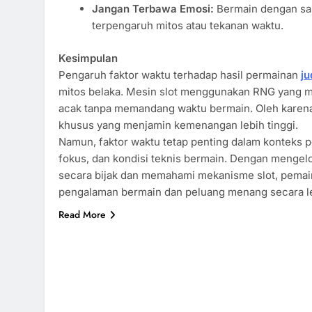
Jangan Terbawa Emosi:
Bermain dengan san
terpengaruh mitos atau tekanan waktu.
Kesimpulan
Pengaruh faktor waktu terhadap hasil permainan
ju
mitos belaka. Mesin slot menggunakan RNG yang m
acak tanpa memandang waktu bermain. Oleh karena 
khusus yang menjamin kemenangan lebih tinggi.
Namun, faktor waktu tetap penting dalam konteks p
fokus, dan kondisi teknis bermain. Dengan mengel
secara bijak dan memahami mekanisme slot, pemai
pengalaman bermain dan peluang menang secara leb
Read More