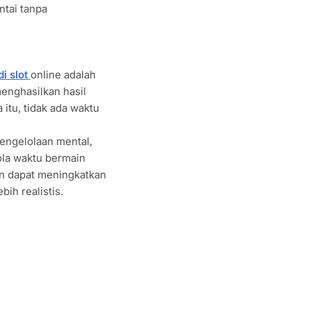
tai tanpa
di slot
online adalah
enghasilkan hasil
itu, tidak ada waktu
engelolaan mental,
ola waktu bermain
n dapat meningkatkan
ih realistis.