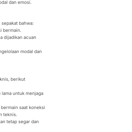
odal dan emosi.
t sepakat bahwa:
i bermain.
sa dijadikan acuan
engelolaan modal dan
nis, berikut
u lama untuk menjaga
 bermain saat koneksi
 teknis.
ran tetap segar dan