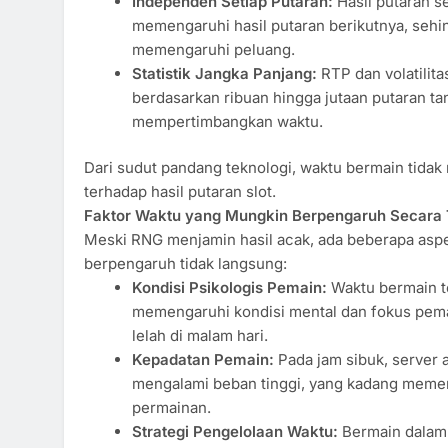
Independen Setiap Putaran:
Hasil putaran s
memengaruhi hasil putaran berikutnya, sehi
memengaruhi peluang.
Statistik Jangka Panjang:
RTP dan volatilitas
berdasarkan ribuan hingga jutaan putaran ta
mempertimbangkan waktu.
Dari sudut pandang teknologi, waktu bermain tidak
terhadap hasil putaran slot.
Faktor Waktu yang Mungkin Berpengaruh Secara 
Meski RNG menjamin hasil acak, ada beberapa asp
berpengaruh tidak langsung:
Kondisi Psikologis Pemain:
Waktu bermain t
memengaruhi kondisi mental dan fokus pema
lelah di malam hari.
Kepadatan Pemain:
Pada jam sibuk, server 
mengalami beban tinggi, yang kadang meme
permainan.
Strategi Pengelolaan Waktu:
Bermain dalam s