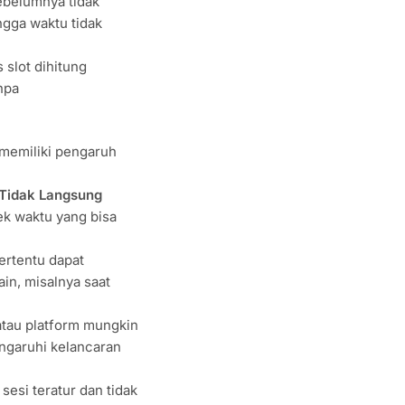
ebelumnya tidak
ngga waktu tidak
 slot dihitung
npa
 memiliki pengaruh
Tidak Langsung
ek waktu yang bisa
ertentu dapat
in, misalnya saat
atau platform mungkin
ngaruhi kelancaran
esi teratur dan tidak