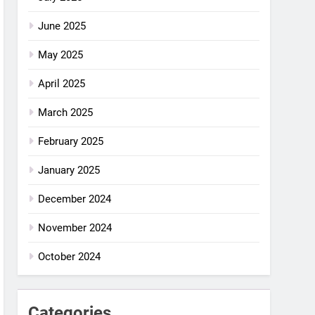
June 2025
May 2025
April 2025
March 2025
February 2025
January 2025
December 2024
November 2024
October 2024
Categories