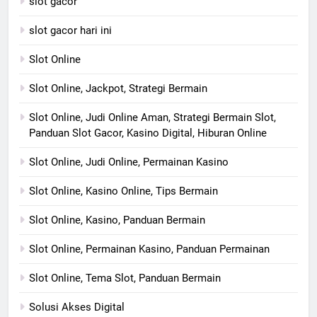
slot gacor
slot gacor hari ini
Slot Online
Slot Online, Jackpot, Strategi Bermain
Slot Online, Judi Online Aman, Strategi Bermain Slot,
Panduan Slot Gacor, Kasino Digital, Hiburan Online
Slot Online, Judi Online, Permainan Kasino
Slot Online, Kasino Online, Tips Bermain
Slot Online, Kasino, Panduan Bermain
Slot Online, Permainan Kasino, Panduan Permainan
Slot Online, Tema Slot, Panduan Bermain
Solusi Akses Digital