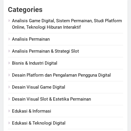
Categories
Analisis Game Digital, Sistem Permainan, Studi Platform
Online, Teknologi Hiburan Interaktif
Analisis Permainan
Analisis Permainan & Strategi Slot
Bisnis & Industri Digital
Desain Platform dan Pengalaman Pengguna Digital
Desain Visual Game Digital
Desain Visual Slot & Estetika Permainan
Edukasi & Informasi
Edukasi & Teknologi Digital