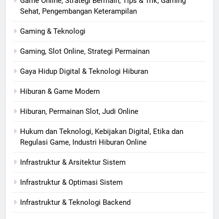
Game Online, Strategi Bermain, Tips & Trik, Gaming
Sehat, Pengembangan Keterampilan
Gaming & Teknologi
Gaming, Slot Online, Strategi Permainan
Gaya Hidup Digital & Teknologi Hiburan
Hiburan & Game Modern
Hiburan, Permainan Slot, Judi Online
Hukum dan Teknologi, Kebijakan Digital, Etika dan
Regulasi Game, Industri Hiburan Online
Infrastruktur & Arsitektur Sistem
Infrastruktur & Optimasi Sistem
Infrastruktur & Teknologi Backend