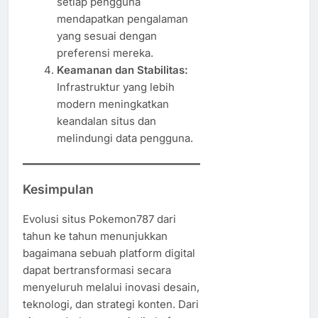
setiap pengguna
mendapatkan pengalaman
yang sesuai dengan
preferensi mereka.
Keamanan dan Stabilitas:
Infrastruktur yang lebih
modern meningkatkan
keandalan situs dan
melindungi data pengguna.
Kesimpulan
Evolusi situs Pokemon787 dari
tahun ke tahun menunjukkan
bagaimana sebuah platform digital
dapat bertransformasi secara
menyeluruh melalui inovasi desain,
teknologi, dan strategi konten. Dari