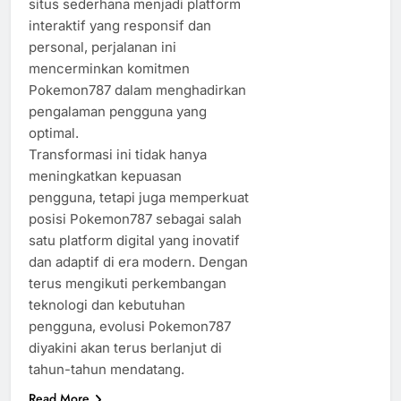
situs sederhana menjadi platform
interaktif yang responsif dan
personal, perjalanan ini
mencerminkan komitmen
Pokemon787 dalam menghadirkan
pengalaman pengguna yang
optimal.
Transformasi ini tidak hanya
meningkatkan kepuasan
pengguna, tetapi juga memperkuat
posisi Pokemon787 sebagai salah
satu platform digital yang inovatif
dan adaptif di era modern. Dengan
terus mengikuti perkembangan
teknologi dan kebutuhan
pengguna, evolusi Pokemon787
diyakini akan terus berlanjut di
tahun-tahun mendatang.
Read More