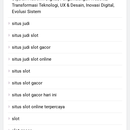
Transformasi Teknologi, UX & Desain, Inovasi Digital,
Evolusi Sistem
situs judi
situs judi slot
situs judi slot gacor
situs judi slot online
situs slot
situs slot gacor
situs slot gacor hari ini
situs slot online terpercaya
slot