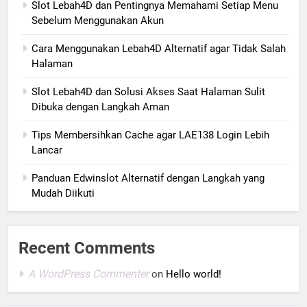
Slot Lebah4D dan Pentingnya Memahami Setiap Menu
Sebelum Menggunakan Akun
Cara Menggunakan Lebah4D Alternatif agar Tidak Salah
Halaman
Slot Lebah4D dan Solusi Akses Saat Halaman Sulit
Dibuka dengan Langkah Aman
Tips Membersihkan Cache agar LAE138 Login Lebih
Lancar
Panduan Edwinslot Alternatif dengan Langkah yang
Mudah Diikuti
Recent Comments
A WordPress Commenter
on
Hello world!