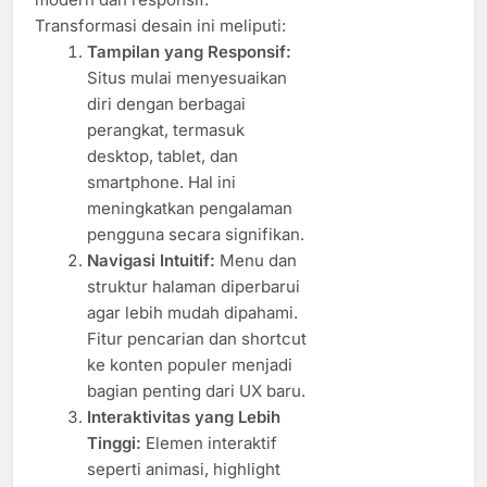
Transformasi desain ini meliputi:
Tampilan yang Responsif:
Situs mulai menyesuaikan
diri dengan berbagai
perangkat, termasuk
desktop, tablet, dan
smartphone. Hal ini
meningkatkan pengalaman
pengguna secara signifikan.
Navigasi Intuitif:
Menu dan
struktur halaman diperbarui
agar lebih mudah dipahami.
Fitur pencarian dan shortcut
ke konten populer menjadi
bagian penting dari UX baru.
Interaktivitas yang Lebih
Tinggi:
Elemen interaktif
seperti animasi, highlight