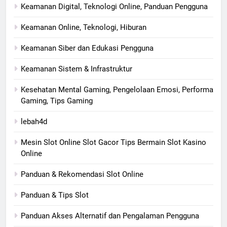
Keamanan Digital, Teknologi Online, Panduan Pengguna
Keamanan Online, Teknologi, Hiburan
Keamanan Siber dan Edukasi Pengguna
Keamanan Sistem & Infrastruktur
Kesehatan Mental Gaming, Pengelolaan Emosi, Performa
Gaming, Tips Gaming
lebah4d
Mesin Slot Online Slot Gacor Tips Bermain Slot Kasino
Online
Panduan & Rekomendasi Slot Online
Panduan & Tips Slot
Panduan Akses Alternatif dan Pengalaman Pengguna