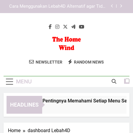
Skip
Slot Lebah4D dan Solusi Akses Saat Halaman
to
Sulit Dibuka dengan Langkah Aman
content
Tips Membersihkan Cache agar LAE138 Login
Lebih Lancar
Slot Lebah4D dan Pentingnya Memahami Setiap
Menu Sebelum Menggunakan Akun
Cara Menggunakan Lebah4D Alternatif agar Tidak
Salah Halaman
The Home Wind
Temukan Inspirasi Dan Tips Dekorasi
Slot Lebah4D dan Solusi Akses Saat Halaman
NEWSLETTER
RANDOM NEWS
Sulit Dibuka dengan Langkah Aman
Rumah Di The Home Wind. Untuk
Tips Membersihkan Cache agar LAE138 Login
Hunian Yang Nyaman Dan Indah.
Lebih Lancar
MENU
ot Lebah4D dan Pentingnya Memahami Setiap Menu Sebelum
HEADLINES
onths Ago
Home
dashboard Lebah4D