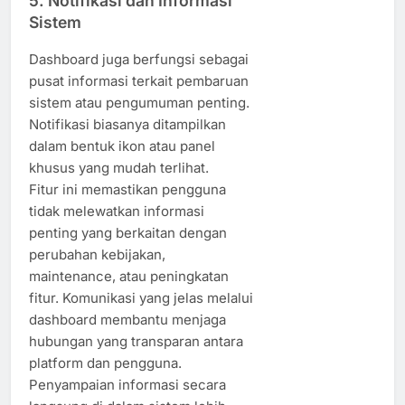
5. Notifikasi dan Informasi
Sistem
Dashboard juga berfungsi sebagai
pusat informasi terkait pembaruan
sistem atau pengumuman penting.
Notifikasi biasanya ditampilkan
dalam bentuk ikon atau panel
khusus yang mudah terlihat.
Fitur ini memastikan pengguna
tidak melewatkan informasi
penting yang berkaitan dengan
perubahan kebijakan,
maintenance, atau peningkatan
fitur. Komunikasi yang jelas melalui
dashboard membantu menjaga
hubungan yang transparan antara
platform dan pengguna.
Penyampaian informasi secara