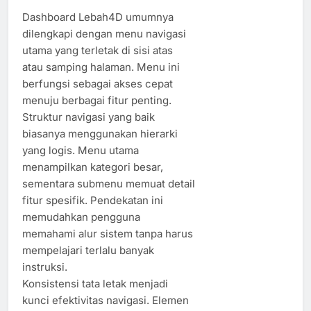
Dashboard Lebah4D umumnya
dilengkapi dengan menu navigasi
utama yang terletak di sisi atas
atau samping halaman. Menu ini
berfungsi sebagai akses cepat
menuju berbagai fitur penting.
Struktur navigasi yang baik
biasanya menggunakan hierarki
yang logis. Menu utama
menampilkan kategori besar,
sementara submenu memuat detail
fitur spesifik. Pendekatan ini
memudahkan pengguna
memahami alur sistem tanpa harus
mempelajari terlalu banyak
instruksi.
Konsistensi tata letak menjadi
kunci efektivitas navigasi. Elemen