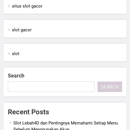
situs slot gacor
slot gacor
slot
Search
SEARCH
Recent Posts
Slot Lebah4D dan Pentingnya Memahami Setiap Menu
Sebelum Menggunakan Akun