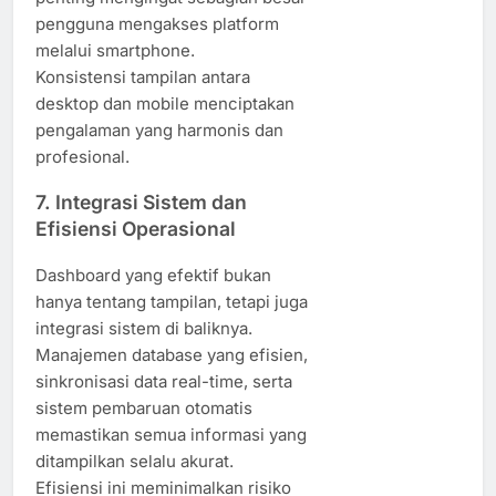
pengguna mengakses platform
melalui smartphone.
Konsistensi tampilan antara
desktop dan mobile menciptakan
pengalaman yang harmonis dan
profesional.
7. Integrasi Sistem dan
Efisiensi Operasional
Dashboard yang efektif bukan
hanya tentang tampilan, tetapi juga
integrasi sistem di baliknya.
Manajemen database yang efisien,
sinkronisasi data real-time, serta
sistem pembaruan otomatis
memastikan semua informasi yang
ditampilkan selalu akurat.
Efisiensi ini meminimalkan risiko