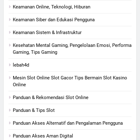
Keamanan Online, Teknologi, Hiburan
Keamanan Siber dan Edukasi Pengguna
Keamanan Sistem & Infrastruktur
Kesehatan Mental Gaming, Pengelolaan Emosi, Performa
Gaming, Tips Gaming
lebah4d
Mesin Slot Online Slot Gacor Tips Bermain Slot Kasino
Online
Panduan & Rekomendasi Slot Online
Panduan & Tips Slot
Panduan Akses Alternatif dan Pengalaman Pengguna
Panduan Akses Aman Digital