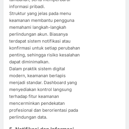
informasi pribadi.
Struktur yang jelas pada menu
keamanan membantu pengguna
memahami langkah-langkah
perlindungan akun. Biasanya
terdapat sistem notifikasi atau
konfirmasi untuk setiap perubahan
penting, sehingga risiko kesalahan
dapat diminimalkan.
Dalam praktik sistem digital
modern, keamanan berlapis
menjadi standar. Dashboard yang
menyediakan kontrol langsung
terhadap fitur keamanan
mencerminkan pendekatan
profesional dan berorientasi pada
perlindungan data.