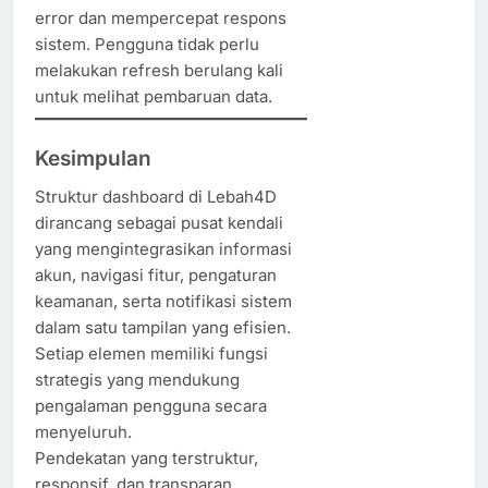
error dan mempercepat respons
sistem. Pengguna tidak perlu
melakukan refresh berulang kali
untuk melihat pembaruan data.
Kesimpulan
Struktur dashboard di Lebah4D
dirancang sebagai pusat kendali
yang mengintegrasikan informasi
akun, navigasi fitur, pengaturan
keamanan, serta notifikasi sistem
dalam satu tampilan yang efisien.
Setiap elemen memiliki fungsi
strategis yang mendukung
pengalaman pengguna secara
menyeluruh.
Pendekatan yang terstruktur,
responsif, dan transparan