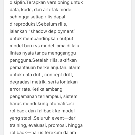
disiplin.Terapkan versioning untuk
data, kode, dan artefak model
sehingga setiap rilis dapat
direproduksi.Sebelum rilis,
jalankan “shadow deployment”
untuk membandingkan output
model baru vs model lama di lalu
lintas nyata tanpa mengganggu
pengguna.Setelah rilis, aktifkan
pemantauan berkelanjutan: alarm
untuk data drift, concept drift,
degradasi metrik, serta lonjakan
error rate.Ketika ambang
pengamanan terlampaui, sistem
harus mendukung otomatisasi
rollback dan fallback ke model
yang stabil.Seluruh event—dari
training, evaluasi, promosi, hingga
rollback—harus terekam dalam