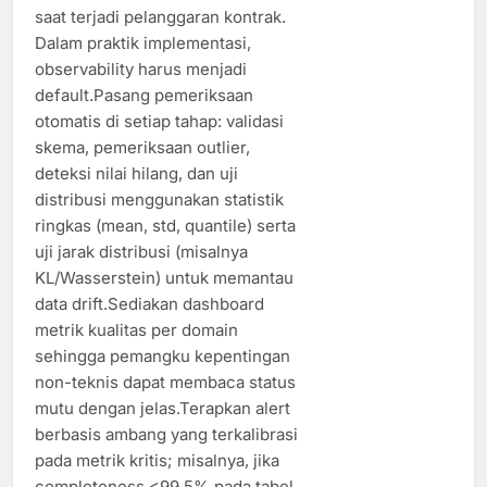
saat terjadi pelanggaran kontrak.
Dalam praktik implementasi,
observability harus menjadi
default.Pasang pemeriksaan
otomatis di setiap tahap: validasi
skema, pemeriksaan outlier,
deteksi nilai hilang, dan uji
distribusi menggunakan statistik
ringkas (mean, std, quantile) serta
uji jarak distribusi (misalnya
KL/Wasserstein) untuk memantau
data drift.Sediakan dashboard
metrik kualitas per domain
sehingga pemangku kepentingan
non-teknis dapat membaca status
mutu dengan jelas.Terapkan alert
berbasis ambang yang terkalibrasi
pada metrik kritis; misalnya, jika
completeness <99,5% pada tabel