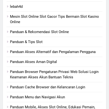
lebah4d
Mesin Slot Online Slot Gacor Tips Bermain Slot Kasino
Online
Panduan & Rekomendasi Slot Online
Panduan & Tips Slot
Panduan Akses Alternatif dan Pengalaman Pengguna
Panduan Akses Aman Digital
Panduan Browser Pengaturan Privasi Web Solusi Login
Keamanan Akses Akun Bantuan Teknis
Panduan Cache Browser dan Kelancaran Login
Panduan Menu dan Navigasi Akun
Panduan Mobile, Akses Slot Online, Edukasi Pemain,