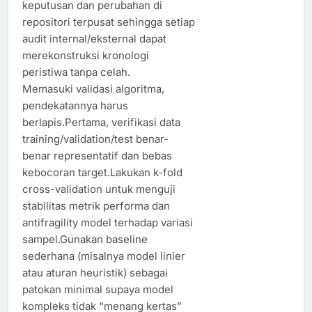
keputusan dan perubahan di
repositori terpusat sehingga setiap
audit internal/eksternal dapat
merekonstruksi kronologi
peristiwa tanpa celah.
Memasuki validasi algoritma,
pendekatannya harus
berlapis.Pertama, verifikasi data
training/validation/test benar-
benar representatif dan bebas
kebocoran target.Lakukan k-fold
cross-validation untuk menguji
stabilitas metrik performa dan
antifragility model terhadap variasi
sampel.Gunakan baseline
sederhana (misalnya model linier
atau aturan heuristik) sebagai
patokan minimal supaya model
kompleks tidak “menang kertas”