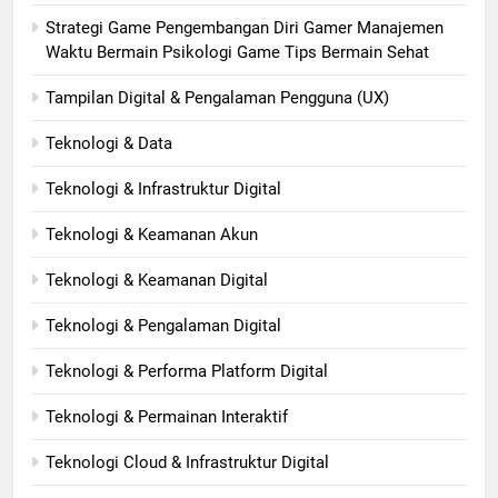
Strategi Game Pengembangan Diri Gamer Manajemen
Waktu Bermain Psikologi Game Tips Bermain Sehat
Tampilan Digital & Pengalaman Pengguna (UX)
Teknologi & Data
Teknologi & Infrastruktur Digital
Teknologi & Keamanan Akun
Teknologi & Keamanan Digital
Teknologi & Pengalaman Digital
Teknologi & Performa Platform Digital
Teknologi & Permainan Interaktif
Teknologi Cloud & Infrastruktur Digital