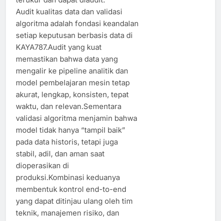
Audit kualitas data dan validasi
algoritma adalah fondasi keandalan
setiap keputusan berbasis data di
KAYA787.Audit yang kuat
memastikan bahwa data yang
mengalir ke pipeline analitik dan
model pembelajaran mesin tetap
akurat, lengkap, konsisten, tepat
waktu, dan relevan.Sementara
validasi algoritma menjamin bahwa
model tidak hanya “tampil baik”
pada data historis, tetapi juga
stabil, adil, dan aman saat
dioperasikan di
produksi.Kombinasi keduanya
membentuk kontrol end-to-end
yang dapat ditinjau ulang oleh tim
teknik, manajemen risiko, dan