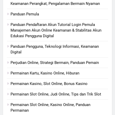
Keamanan Perangkat, Pengalaman Bermain Nyaman
Panduan Pemula
Panduan Pendaftaran Akun Tutorial Login Pemula
Manajemen Akun Online Keamanan & Stabilitas Akun
Edukasi Pengguna Digital
Panduan Pengguna, Teknologi Informasi, Keamanan
Digital
Perjudian Online, Strategi Bermain, Panduan Pemain
Permainan Kartu, Kasino Online, Hiburan
Permainan Kasino, Slot Online, Bonus Kasino
Permainan Slot Online, Judi Online, Tips dan Trik Slot
Permainan Slot Online, Kasino Online, Panduan
Permainan