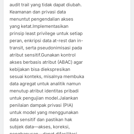
audit trail yang tidak dapat diubah.
Keamanan dan privasi data
menuntut pengendalian akses
yang ketat.Implementasikan
prinsip least privilege untuk setiap
peran, enkripsi data at-rest dan in-
transit, serta pseudonimisasi pada
atribut sensitif.Gunakan kontrol
akses berbasis atribut (ABAC) agar
kebijakan bisa diekspresikan
sesuai konteks, misalnya membuka
data agregat untuk analitik namun
menutup atribut identitas pribadi
untuk pengujian model.Jalankan
penilaian dampak privasi (PIA)
untuk model yang menggunakan
data sensitif dan pastikan hak
subjek data—akses, koreksi,
penghapusan—dapat difasilitasi