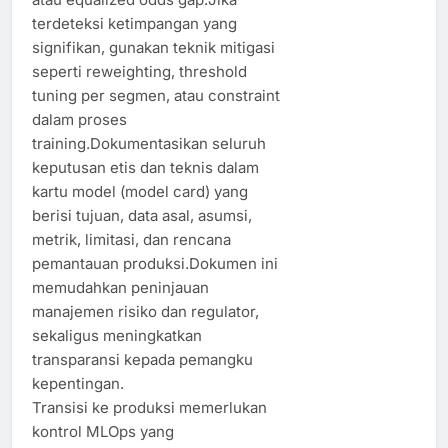
terdeteksi ketimpangan yang
signifikan, gunakan teknik mitigasi
seperti reweighting, threshold
tuning per segmen, atau constraint
dalam proses
training.Dokumentasikan seluruh
keputusan etis dan teknis dalam
kartu model (model card) yang
berisi tujuan, data asal, asumsi,
metrik, limitasi, dan rencana
pemantauan produksi.Dokumen ini
memudahkan peninjauan
manajemen risiko dan regulator,
sekaligus meningkatkan
transparansi kepada pemangku
kepentingan.
Transisi ke produksi memerlukan
kontrol MLOps yang