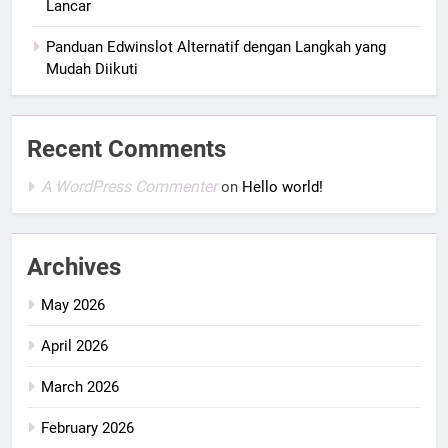
Lancar
Panduan Edwinslot Alternatif dengan Langkah yang
Mudah Diikuti
Recent Comments
A WordPress Commenter
on
Hello world!
Archives
May 2026
April 2026
March 2026
February 2026