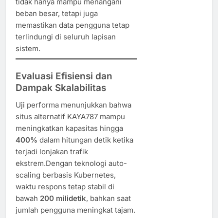
tidak hanya mampu menangani
beban besar, tetapi juga
memastikan data pengguna tetap
terlindungi di seluruh lapisan
sistem.
Evaluasi Efisiensi dan
Dampak Skalabilitas
Uji performa menunjukkan bahwa
situs alternatif KAYA787 mampu
meningkatkan kapasitas hingga
400%
dalam hitungan detik ketika
terjadi lonjakan trafik
ekstrem.Dengan teknologi auto-
scaling berbasis Kubernetes,
waktu respons tetap stabil di
bawah
200 milidetik
, bahkan saat
jumlah pengguna meningkat tajam.