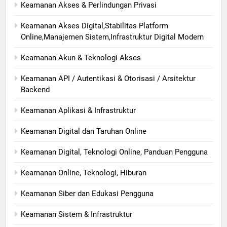
Keamanan Akses & Perlindungan Privasi
Keamanan Akses Digital,Stabilitas Platform
Online,Manajemen Sistem,Infrastruktur Digital Modern
Keamanan Akun & Teknologi Akses
Keamanan API / Autentikasi & Otorisasi / Arsitektur
Backend
Keamanan Aplikasi & Infrastruktur
Keamanan Digital dan Taruhan Online
Keamanan Digital, Teknologi Online, Panduan Pengguna
Keamanan Online, Teknologi, Hiburan
Keamanan Siber dan Edukasi Pengguna
Keamanan Sistem & Infrastruktur