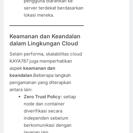
pengguna diarahkan ke
server terdekat berdasarkan
lokasi mereka.
Keamanan dan Keandalan
dalam Lingkungan Cloud
Selain performa, skalabilitas cloud
KAYA787 juga memperhatikan
aspek
keamanan dan
keandalan
.Beberapa langkah
pengamanan yang diterapkan
antara lain:
Zero Trust Policy:
setiap
node dan container
diverifikasi secara
independen sebelum
berkomunikasi dengan
layanan lain.