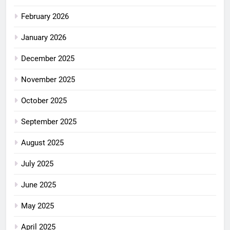
February 2026
January 2026
December 2025
November 2025
October 2025
September 2025
August 2025
July 2025
June 2025
May 2025
April 2025