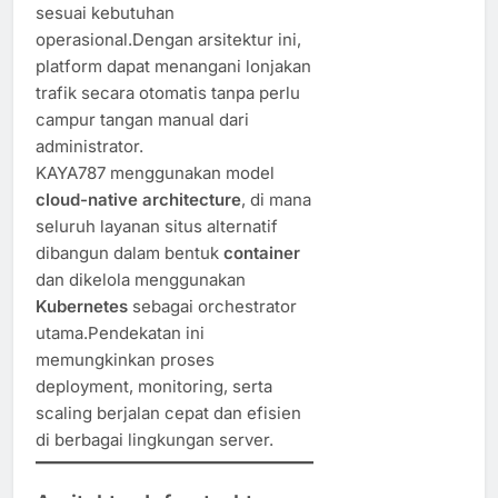
sesuai kebutuhan
operasional.Dengan arsitektur ini,
platform dapat menangani lonjakan
trafik secara otomatis tanpa perlu
campur tangan manual dari
administrator.
KAYA787 menggunakan model
cloud-native architecture
, di mana
seluruh layanan situs alternatif
dibangun dalam bentuk
container
dan dikelola menggunakan
Kubernetes
sebagai orchestrator
utama.Pendekatan ini
memungkinkan proses
deployment, monitoring, serta
scaling berjalan cepat dan efisien
di berbagai lingkungan server.