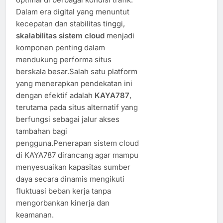
Dalam era digital yang menuntut
kecepatan dan stabilitas tinggi,
skalabilitas sistem cloud
menjadi
komponen penting dalam
mendukung performa situs
berskala besar.Salah satu platform
yang menerapkan pendekatan ini
dengan efektif adalah
KAYA787
,
terutama pada situs alternatif yang
berfungsi sebagai jalur akses
tambahan bagi
pengguna.Penerapan sistem cloud
di KAYA787 dirancang agar mampu
menyesuaikan kapasitas sumber
daya secara dinamis mengikuti
fluktuasi beban kerja tanpa
mengorbankan kinerja dan
keamanan.