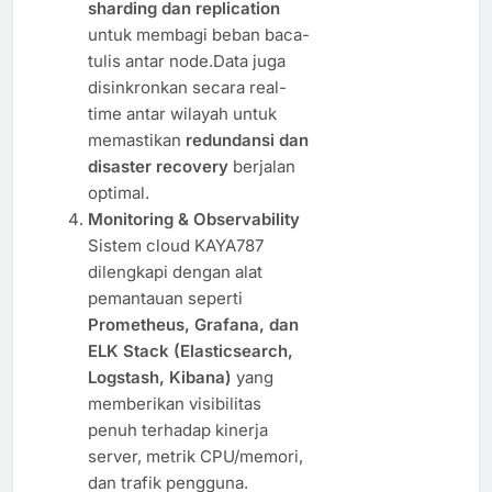
sharding dan replication
untuk membagi beban baca-
tulis antar node.Data juga
disinkronkan secara real-
time antar wilayah untuk
memastikan
redundansi dan
disaster recovery
berjalan
optimal.
Monitoring & Observability
Sistem cloud KAYA787
dilengkapi dengan alat
pemantauan seperti
Prometheus, Grafana, dan
ELK Stack (Elasticsearch,
Logstash, Kibana)
yang
memberikan visibilitas
penuh terhadap kinerja
server, metrik CPU/memori,
dan trafik pengguna.