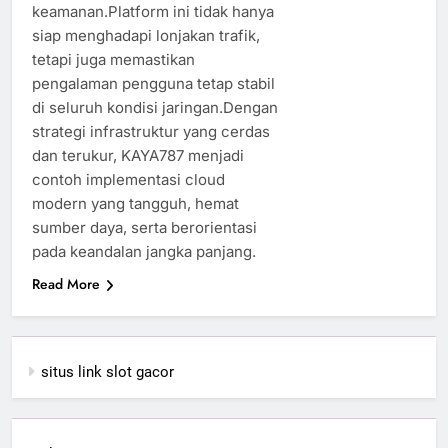
keamanan.Platform ini tidak hanya
siap menghadapi lonjakan trafik,
tetapi juga memastikan
pengalaman pengguna tetap stabil
di seluruh kondisi jaringan.Dengan
strategi infrastruktur yang cerdas
dan terukur, KAYA787 menjadi
contoh implementasi cloud
modern yang tangguh, hemat
sumber daya, serta berorientasi
pada keandalan jangka panjang.
Read More
situs link slot gacor