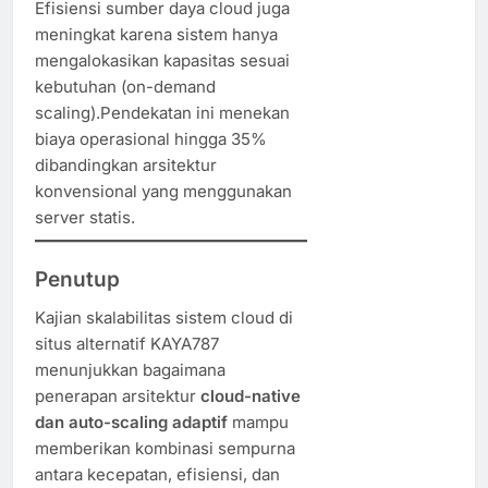
Efisiensi sumber daya cloud juga
meningkat karena sistem hanya
mengalokasikan kapasitas sesuai
kebutuhan (on-demand
scaling).Pendekatan ini menekan
biaya operasional hingga 35%
dibandingkan arsitektur
konvensional yang menggunakan
server statis.
Penutup
Kajian skalabilitas sistem cloud di
situs alternatif KAYA787
menunjukkan bagaimana
penerapan arsitektur
cloud-native
dan auto-scaling adaptif
mampu
memberikan kombinasi sempurna
antara kecepatan, efisiensi, dan