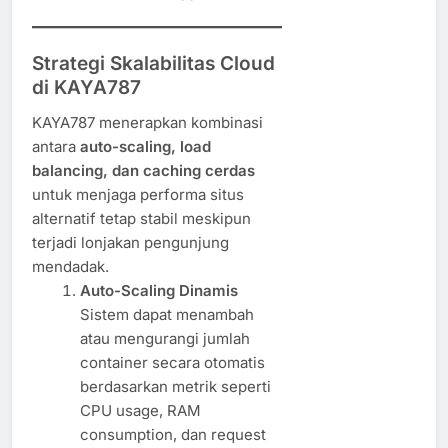
Strategi Skalabilitas Cloud
di KAYA787
KAYA787 menerapkan kombinasi
antara
auto-scaling, load
balancing, dan caching cerdas
untuk menjaga performa situs
alternatif tetap stabil meskipun
terjadi lonjakan pengunjung
mendadak.
Auto-Scaling Dinamis
Sistem dapat menambah
atau mengurangi jumlah
container secara otomatis
berdasarkan metrik seperti
CPU usage, RAM
consumption, dan request