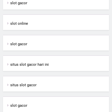
slot gacor
slot online
slot gacor
situs slot gacor hari ini
situs slot gacor
slot gacor