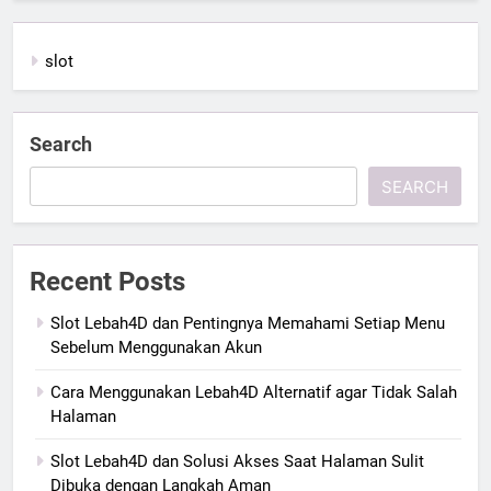
slot
Search
SEARCH
Recent Posts
Slot Lebah4D dan Pentingnya Memahami Setiap Menu
Sebelum Menggunakan Akun
Cara Menggunakan Lebah4D Alternatif agar Tidak Salah
Halaman
Slot Lebah4D dan Solusi Akses Saat Halaman Sulit
Dibuka dengan Langkah Aman