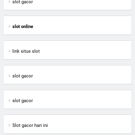
slot gacor
slot online
link situs slot
slot gacor
slot gacor
Slot gacor hari ini