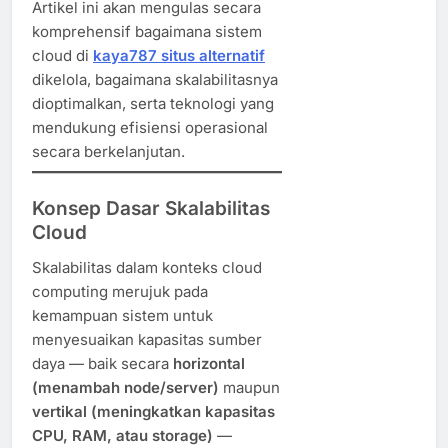
Artikel ini akan mengulas secara
komprehensif bagaimana sistem
cloud di
kaya787 situs alternatif
dikelola, bagaimana skalabilitasnya
dioptimalkan, serta teknologi yang
mendukung efisiensi operasional
secara berkelanjutan.
Konsep Dasar Skalabilitas
Cloud
Skalabilitas dalam konteks cloud
computing merujuk pada
kemampuan sistem untuk
menyesuaikan kapasitas sumber
daya — baik secara
horizontal
(menambah node/server)
maupun
vertikal (meningkatkan kapasitas
CPU, RAM, atau storage)
—