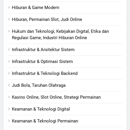
Hiburan & Game Modern
Hiburan, Permainan Slot, Judi Online
Hukum dan Teknologi, Kebijakan Digital, Etika dan
Regulasi Game, Industri Hiburan Online
Infrastruktur & Arsitektur Sistem
Infrastruktur & Optimasi Sistem
Infrastruktur & Teknologi Backend
Judi Bola, Taruhan Olahraga
Kasino Online, Slot Online, Strategi Permainan
Keamanan & Teknologi Digital
Keamanan & Teknologi Permainan