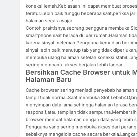
koneksi lemah.Kebiasaan ini dapat membuat proses
teratur.Lebih baik tunggu beberapa saat,periksa jar
halaman secara wajar.
Contoh praktisnya,seorang pengguna membuka Slo
smartphone saat berada di luar rumah.Halaman tida
karena sinyal melemah.Pengguna kemudian berpind
sinyal lebih baik,menutup tab yang tidak diperluk
membuka ulang halaman setelah koneksi stabil.Lan
sering membantu akses berjalan lebih lancar.
Bersihkan Cache Browser untuk 
Halaman Baru
Cache browser sering menjadi penyebab halaman su
tampil tidak normal.Saat membuka Slot Lebah4D,b
menyimpan data lama sehingga halaman terasa bera
responsif,atau tampilan tidak sempurna.Members
browser memuat halaman dengan data yang lebih s
Pengguna yang sering membuka akses dari perang
sebaiknya mengelola cache secara berkala.Langkah 