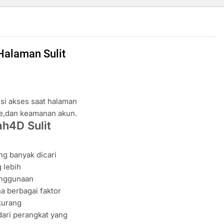
Halaman Sulit
i akses saat halaman
he,dan keamanan akun.
h4D Sulit
ng banyak dicari
 lebih
enggunaan
na berbagai faktor
kurang
dari perangkat yang