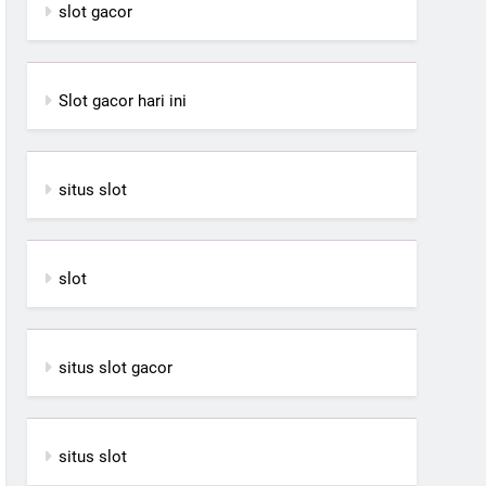
slot gacor
Slot gacor hari ini
situs slot
slot
situs slot gacor
situs slot