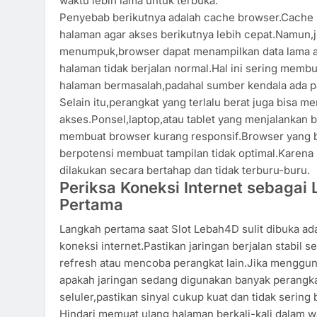
waktu lebih lama untuk terbuka.
Penyebab berikutnya adalah cache browser.Cache
halaman agar akses berikutnya lebih cepat.Namun,j
menumpuk,browser dapat menampilkan data lama 
halaman tidak berjalan normal.Hal ini sering mem
halaman bermasalah,padahal sumber kendala ada p
Selain itu,perangkat yang terlalu berat juga bisa 
akses.Ponsel,laptop,atau tablet yang menjalankan b
membuat browser kurang responsif.Browser yang b
berpotensi membuat tampilan tidak optimal.Karena i
dilakukan secara bertahap dan tidak terburu-buru.
Periksa Koneksi Internet sebagai
Pertama
Langkah pertama saat Slot Lebah4D sulit dibuka a
koneksi internet.Pastikan jaringan berjalan stabil
refresh atau mencoba perangkat lain.Jika menggun
apakah jaringan sedang digunakan banyak perangka
seluler,pastikan sinyal cukup kuat dan tidak sering
Hindari memuat ulang halaman berkali-kali dalam w