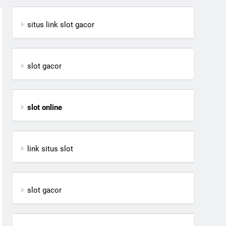
situs link slot gacor
slot gacor
slot online
link situs slot
slot gacor