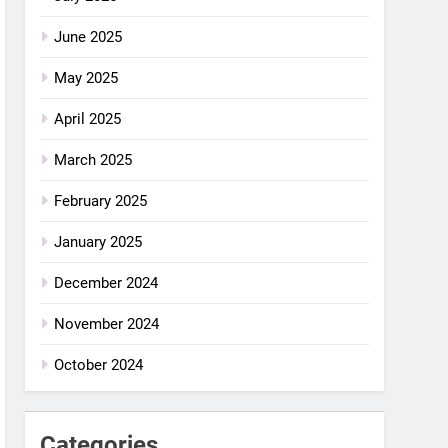
June 2025
May 2025
April 2025
March 2025
February 2025
January 2025
December 2024
November 2024
October 2024
Categories