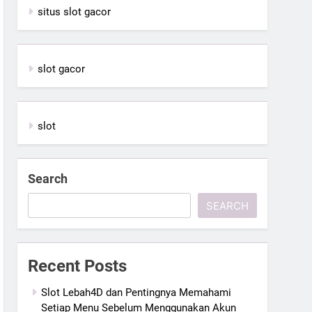
situs slot gacor
slot gacor
slot
Search
SEARCH
Recent Posts
Slot Lebah4D dan Pentingnya Memahami
Setiap Menu Sebelum Menggunakan Akun