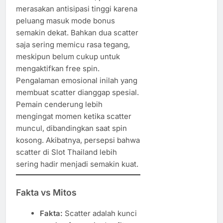
merasakan antisipasi tinggi karena
peluang masuk mode bonus
semakin dekat. Bahkan dua scatter
saja sering memicu rasa tegang,
meskipun belum cukup untuk
mengaktifkan free spin.
Pengalaman emosional inilah yang
membuat scatter dianggap spesial.
Pemain cenderung lebih
mengingat momen ketika scatter
muncul, dibandingkan saat spin
kosong. Akibatnya, persepsi bahwa
scatter di Slot Thailand lebih
sering hadir menjadi semakin kuat.
Fakta vs Mitos
Fakta:
Scatter adalah kunci