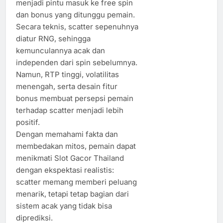
menjadi pintu masuk ke free spin
dan bonus yang ditunggu pemain.
Secara teknis, scatter sepenuhnya
diatur RNG, sehingga
kemunculannya acak dan
independen dari spin sebelumnya.
Namun, RTP tinggi, volatilitas
menengah, serta desain fitur
bonus membuat persepsi pemain
terhadap scatter menjadi lebih
positif.
Dengan memahami fakta dan
membedakan mitos, pemain dapat
menikmati Slot Gacor Thailand
dengan ekspektasi realistis:
scatter memang memberi peluang
menarik, tetapi tetap bagian dari
sistem acak yang tidak bisa
diprediksi.