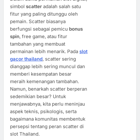
simbol
scatter
adalah salah satu
fitur yang paling ditunggu oleh
pemain. Scatter biasanya
berfungsi sebagai pemicu
bonus
spin
, free game, atau fitur
tambahan yang membuat
permainan lebih menarik. Pada
slot
gacor thailand
, scatter sering
dianggap lebih sering muncul dan
memberi kesempatan besar
meraih kemenangan tambahan.
Namun, benarkah scatter berperan
sedemikian besar? Untuk
menjawabnya, kita perlu meninjau
aspek teknis, psikologis, serta
bagaimana komunitas membentuk
persepsi tentang peran scatter di
slot Thailand.