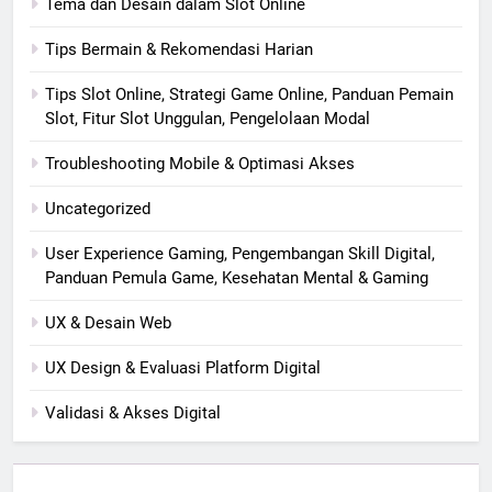
Tema dan Desain dalam Slot Online
Tips Bermain & Rekomendasi Harian
Tips Slot Online, Strategi Game Online, Panduan Pemain
Slot, Fitur Slot Unggulan, Pengelolaan Modal
Troubleshooting Mobile & Optimasi Akses
Uncategorized
User Experience Gaming, Pengembangan Skill Digital,
Panduan Pemula Game, Kesehatan Mental & Gaming
UX & Desain Web
UX Design & Evaluasi Platform Digital
Validasi & Akses Digital