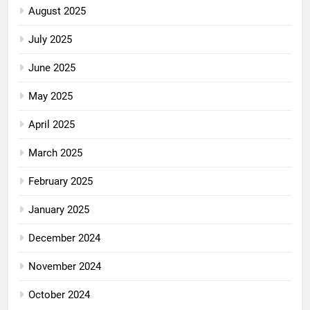
August 2025
July 2025
June 2025
May 2025
April 2025
March 2025
February 2025
January 2025
December 2024
November 2024
October 2024