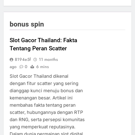
bonus spin
Slot Gacor Thailand: Fakta
Tentang Peran Scatter
8194e5f
11 months
ago
0
6 mins
Slot Gacor Thailand dikenal
dengan fitur scatter yang sering
dianggap kunci menuju bonus dan
kemenangan besar. Artikel ini
membahas fakta tentang peran
scatter, hubungannya dengan RTP
dan RNG, serta persepsi komunitas
yang memperkuat reputasinya.
Dalam dunia permainan slot digital,