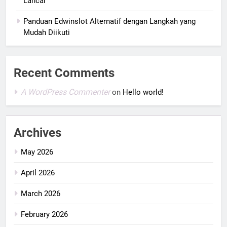
Lancar
Panduan Edwinslot Alternatif dengan Langkah yang
Mudah Diikuti
Recent Comments
A WordPress Commenter
on
Hello world!
Archives
May 2026
April 2026
March 2026
February 2026