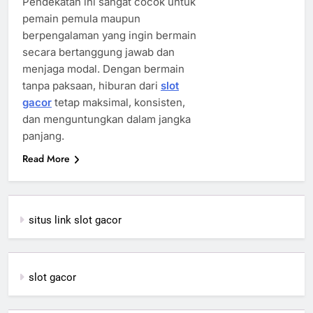
Pendekatan ini sangat cocok untuk
pemain pemula maupun
berpengalaman yang ingin bermain
secara bertanggung jawab dan
menjaga modal. Dengan bermain
tanpa paksaan, hiburan dari
slot
gacor
tetap maksimal, konsisten,
dan menguntungkan dalam jangka
panjang.
Read More
situs link slot gacor
slot gacor