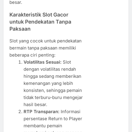
besar.
Karakteristik Slot Gacor
untuk Pendekatan Tanpa
Paksaan
Slot yang cocok untuk pendekatan
bermain tanpa paksaan memiliki
beberapa ciri penting:
Volatilitas Sesuai:
Slot
dengan volatilitas rendah
hingga sedang memberikan
kemenangan yang lebih
konsisten, sehingga pemain
tidak terburu-buru mengejar
hasil besar.
RTP Transparan:
Informasi
persentase Return to Player
membantu pemain