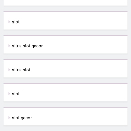
slot
situs slot gacor
situs slot
slot
slot gacor