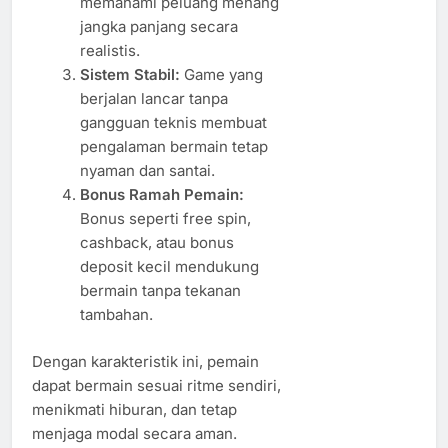
memahami peluang menang
jangka panjang secara
realistis.
Sistem Stabil:
Game yang
berjalan lancar tanpa
gangguan teknis membuat
pengalaman bermain tetap
nyaman dan santai.
Bonus Ramah Pemain:
Bonus seperti free spin,
cashback, atau bonus
deposit kecil mendukung
bermain tanpa tekanan
tambahan.
Dengan karakteristik ini, pemain
dapat bermain sesuai ritme sendiri,
menikmati hiburan, dan tetap
menjaga modal secara aman.