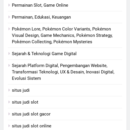
Permainan Slot, Game Online
Permainan, Edukasi, Keuangan
Pokémon Lore, Pokémon Color Variants, Pokémon
Visual Design, Game Mechanics, Pokémon Strategy,
Pokémon Collecting, Pokémon Mysteries
Sejarah & Teknologi Game Digital
Sejarah Platform Digital, Pengembangan Website,
Transformasi Teknologi, UX & Desain, Inovasi Digital,
Evolusi Sistem
situs judi
situs judi slot
situs judi slot gacor
situs judi slot online