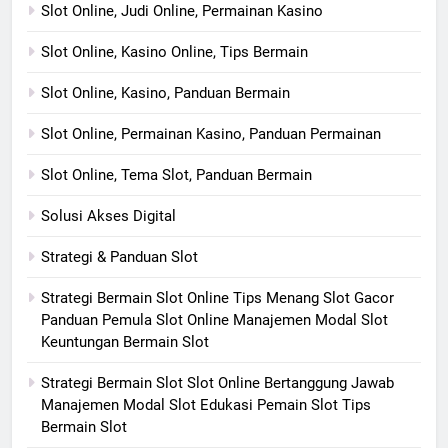
Slot Online, Judi Online, Permainan Kasino
Slot Online, Kasino Online, Tips Bermain
Slot Online, Kasino, Panduan Bermain
Slot Online, Permainan Kasino, Panduan Permainan
Slot Online, Tema Slot, Panduan Bermain
Solusi Akses Digital
Strategi & Panduan Slot
Strategi Bermain Slot Online Tips Menang Slot Gacor
Panduan Pemula Slot Online Manajemen Modal Slot
Keuntungan Bermain Slot
Strategi Bermain Slot Slot Online Bertanggung Jawab
Manajemen Modal Slot Edukasi Pemain Slot Tips
Bermain Slot