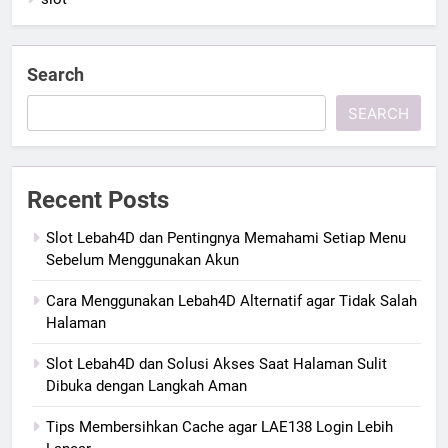
Search
SEARCH
Recent Posts
Slot Lebah4D dan Pentingnya Memahami Setiap Menu
Sebelum Menggunakan Akun
Cara Menggunakan Lebah4D Alternatif agar Tidak Salah
Halaman
Slot Lebah4D dan Solusi Akses Saat Halaman Sulit
Dibuka dengan Langkah Aman
Tips Membersihkan Cache agar LAE138 Login Lebih