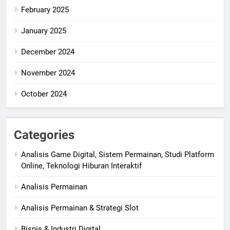
February 2025
January 2025
December 2024
November 2024
October 2024
Categories
Analisis Game Digital, Sistem Permainan, Studi Platform
Online, Teknologi Hiburan Interaktif
Analisis Permainan
Analisis Permainan & Strategi Slot
Bisnis & Industri Digital