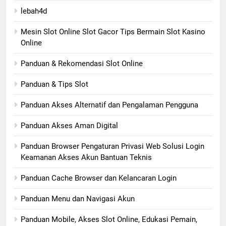
lebah4d
Mesin Slot Online Slot Gacor Tips Bermain Slot Kasino
Online
Panduan & Rekomendasi Slot Online
Panduan & Tips Slot
Panduan Akses Alternatif dan Pengalaman Pengguna
Panduan Akses Aman Digital
Panduan Browser Pengaturan Privasi Web Solusi Login
Keamanan Akses Akun Bantuan Teknis
Panduan Cache Browser dan Kelancaran Login
Panduan Menu dan Navigasi Akun
Panduan Mobile, Akses Slot Online, Edukasi Pemain,