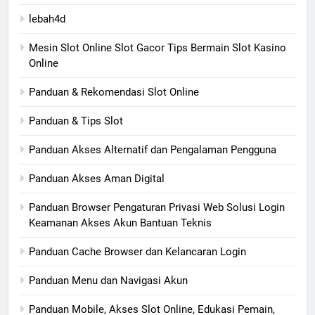
lebah4d
Mesin Slot Online Slot Gacor Tips Bermain Slot Kasino
Online
Panduan & Rekomendasi Slot Online
Panduan & Tips Slot
Panduan Akses Alternatif dan Pengalaman Pengguna
Panduan Akses Aman Digital
Panduan Browser Pengaturan Privasi Web Solusi Login
Keamanan Akses Akun Bantuan Teknis
Panduan Cache Browser dan Kelancaran Login
Panduan Menu dan Navigasi Akun
Panduan Mobile, Akses Slot Online, Edukasi Pemain,