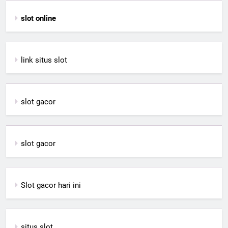
slot online
link situs slot
slot gacor
slot gacor
Slot gacor hari ini
situs slot