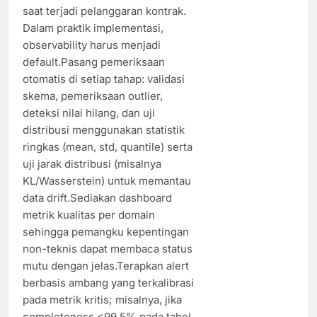
saat terjadi pelanggaran kontrak.
Dalam praktik implementasi,
observability harus menjadi
default.Pasang pemeriksaan
otomatis di setiap tahap: validasi
skema, pemeriksaan outlier,
deteksi nilai hilang, dan uji
distribusi menggunakan statistik
ringkas (mean, std, quantile) serta
uji jarak distribusi (misalnya
KL/Wasserstein) untuk memantau
data drift.Sediakan dashboard
metrik kualitas per domain
sehingga pemangku kepentingan
non-teknis dapat membaca status
mutu dengan jelas.Terapkan alert
berbasis ambang yang terkalibrasi
pada metrik kritis; misalnya, jika
completeness <99,5% pada tabel