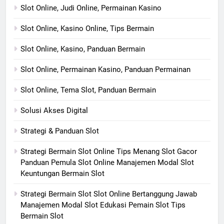
Slot Online, Judi Online, Permainan Kasino
Slot Online, Kasino Online, Tips Bermain
Slot Online, Kasino, Panduan Bermain
Slot Online, Permainan Kasino, Panduan Permainan
Slot Online, Tema Slot, Panduan Bermain
Solusi Akses Digital
Strategi & Panduan Slot
Strategi Bermain Slot Online Tips Menang Slot Gacor
Panduan Pemula Slot Online Manajemen Modal Slot
Keuntungan Bermain Slot
Strategi Bermain Slot Slot Online Bertanggung Jawab
Manajemen Modal Slot Edukasi Pemain Slot Tips
Bermain Slot