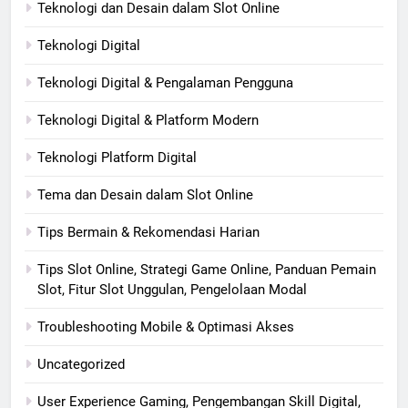
Teknologi dan Desain dalam Slot Online
Teknologi Digital
Teknologi Digital & Pengalaman Pengguna
Teknologi Digital & Platform Modern
Teknologi Platform Digital
Tema dan Desain dalam Slot Online
Tips Bermain & Rekomendasi Harian
Tips Slot Online, Strategi Game Online, Panduan Pemain
Slot, Fitur Slot Unggulan, Pengelolaan Modal
Troubleshooting Mobile & Optimasi Akses
Uncategorized
User Experience Gaming, Pengembangan Skill Digital,