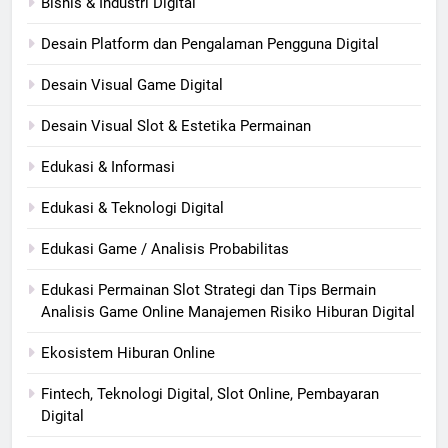
Bisnis & Industri Digital
Desain Platform dan Pengalaman Pengguna Digital
Desain Visual Game Digital
Desain Visual Slot & Estetika Permainan
Edukasi & Informasi
Edukasi & Teknologi Digital
Edukasi Game / Analisis Probabilitas
Edukasi Permainan Slot Strategi dan Tips Bermain
Analisis Game Online Manajemen Risiko Hiburan Digital
Ekosistem Hiburan Online
Fintech, Teknologi Digital, Slot Online, Pembayaran
Digital