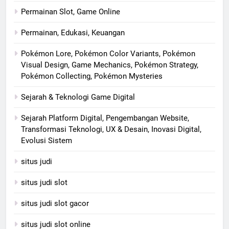
Permainan Slot, Game Online
Permainan, Edukasi, Keuangan
Pokémon Lore, Pokémon Color Variants, Pokémon
Visual Design, Game Mechanics, Pokémon Strategy,
Pokémon Collecting, Pokémon Mysteries
Sejarah & Teknologi Game Digital
Sejarah Platform Digital, Pengembangan Website,
Transformasi Teknologi, UX & Desain, Inovasi Digital,
Evolusi Sistem
situs judi
situs judi slot
situs judi slot gacor
situs judi slot online