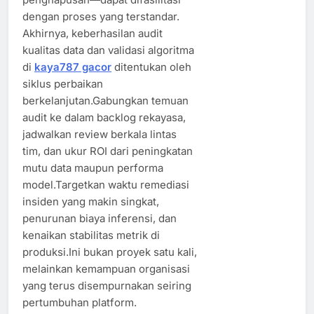
dengan proses yang terstandar.
Akhirnya, keberhasilan audit
kualitas data dan validasi algoritma
di
kaya787 gacor
ditentukan oleh
siklus perbaikan
berkelanjutan.Gabungkan temuan
audit ke dalam backlog rekayasa,
jadwalkan review berkala lintas
tim, dan ukur ROI dari peningkatan
mutu data maupun performa
model.Targetkan waktu remediasi
insiden yang makin singkat,
penurunan biaya inferensi, dan
kenaikan stabilitas metrik di
produksi.Ini bukan proyek satu kali,
melainkan kemampuan organisasi
yang terus disempurnakan seiring
pertumbuhan platform.