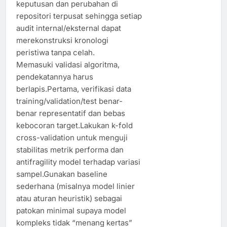
keputusan dan perubahan di
repositori terpusat sehingga setiap
audit internal/eksternal dapat
merekonstruksi kronologi
peristiwa tanpa celah.
Memasuki validasi algoritma,
pendekatannya harus
berlapis.Pertama, verifikasi data
training/validation/test benar-
benar representatif dan bebas
kebocoran target.Lakukan k-fold
cross-validation untuk menguji
stabilitas metrik performa dan
antifragility model terhadap variasi
sampel.Gunakan baseline
sederhana (misalnya model linier
atau aturan heuristik) sebagai
patokan minimal supaya model
kompleks tidak “menang kertas”