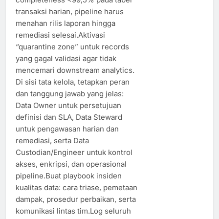
transaksi harian, pipeline harus
menahan rilis laporan hingga
remediasi selesai.Aktivasi
“quarantine zone” untuk records
yang gagal validasi agar tidak
mencemari downstream analytics.
Di sisi tata kelola, tetapkan peran
dan tanggung jawab yang jelas:
Data Owner untuk persetujuan
definisi dan SLA, Data Steward
untuk pengawasan harian dan
remediasi, serta Data
Custodian/Engineer untuk kontrol
akses, enkripsi, dan operasional
pipeline.Buat playbook insiden
kualitas data: cara triase, pemetaan
dampak, prosedur perbaikan, serta
komunikasi lintas tim.Log seluruh