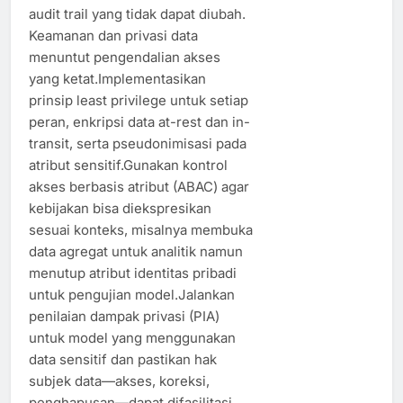
audit trail yang tidak dapat diubah.
Keamanan dan privasi data
menuntut pengendalian akses
yang ketat.Implementasikan
prinsip least privilege untuk setiap
peran, enkripsi data at-rest dan in-
transit, serta pseudonimisasi pada
atribut sensitif.Gunakan kontrol
akses berbasis atribut (ABAC) agar
kebijakan bisa diekspresikan
sesuai konteks, misalnya membuka
data agregat untuk analitik namun
menutup atribut identitas pribadi
untuk pengujian model.Jalankan
penilaian dampak privasi (PIA)
untuk model yang menggunakan
data sensitif dan pastikan hak
subjek data—akses, koreksi,
penghapusan—dapat difasilitasi