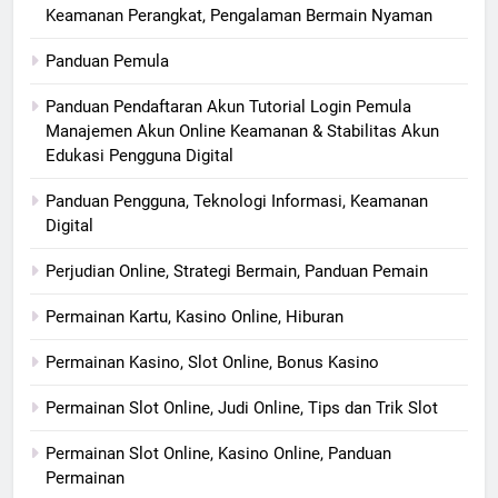
Keamanan Perangkat, Pengalaman Bermain Nyaman
Panduan Pemula
Panduan Pendaftaran Akun Tutorial Login Pemula
Manajemen Akun Online Keamanan & Stabilitas Akun
Edukasi Pengguna Digital
Panduan Pengguna, Teknologi Informasi, Keamanan
Digital
Perjudian Online, Strategi Bermain, Panduan Pemain
Permainan Kartu, Kasino Online, Hiburan
Permainan Kasino, Slot Online, Bonus Kasino
Permainan Slot Online, Judi Online, Tips dan Trik Slot
Permainan Slot Online, Kasino Online, Panduan
Permainan