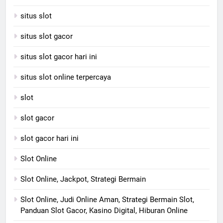
situs slot
situs slot gacor
situs slot gacor hari ini
situs slot online terpercaya
slot
slot gacor
slot gacor hari ini
Slot Online
Slot Online, Jackpot, Strategi Bermain
Slot Online, Judi Online Aman, Strategi Bermain Slot,
Panduan Slot Gacor, Kasino Digital, Hiburan Online