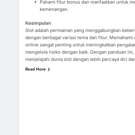
Pahami fitur bonus dan manfaatkan untuk m
kemenangan.
Kesimpulan
Slot adalah permainan yang menggabungkan keber
dengan berbagai variasi tema dan fitur. Memahami 
online sangat penting untuk meningkatkan pengal
mengelola risiko dengan baik. Dengan panduan ini,
menjelajahi dunia slot dengan lebih percaya diri da
Read More