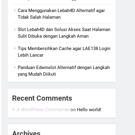
Cara Menggunakan Lebah4D Alternatif agar
Tidak Salah Halaman
Slot Lebah4D dan Solusi Akses Saat Halaman
Sulit Dibuka dengan Langkah Aman
Tips Membersihkan Cache agar LAE138 Login
Lebih Lancar
Panduan Edwinslot Alternatif dengan Langkah
yang Mudah Diikuti
Recent Comments
A WordPress Commenter
on
Hello world!
Archives