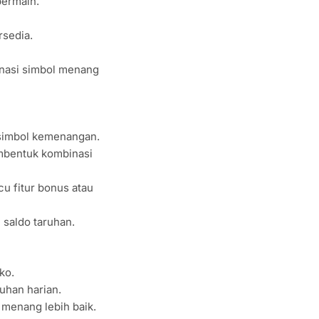
bermain.
rsedia.
inasi simbol menang
simbol kemenangan.
bentuk kombinasi
u fitur bonus atau
 saldo taruhan.
ko.
uhan harian.
 menang lebih baik.