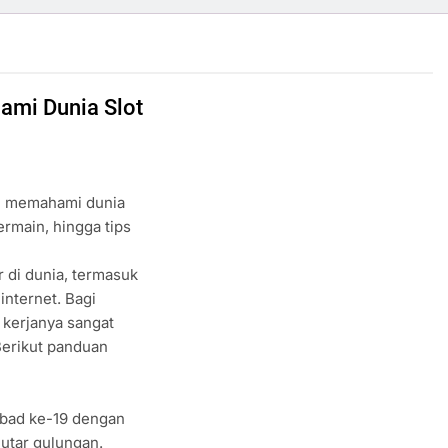
ami Dunia Slot
h memahami dunia
ermain, hingga tips
r di dunia, termasuk
internet. Bagi
 kerjanya sangat
Berikut panduan
abad ke-19 dengan
utar gulungan.