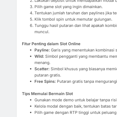
Lakukan deposit untuk mendapatkan modal 
Pilih game slot yang ingin dimainkan.
Tentukan jumlah taruhan dan paylines jika te
Klik tombol spin untuk memutar gulungan.
Tunggu hasil putaran dan lihat apakah komb
muncul.
Fitur Penting dalam Slot Online
Payline:
Garis yang menentukan kombinasi 
Wild:
Simbol pengganti yang membantu mem
menang.
Scatter:
Simbol khusus yang biasanya memic
putaran gratis.
Free Spins:
Putaran gratis tanpa mengurangi
Tips Memulai Bermain Slot
Gunakan mode demo untuk belajar tanpa risi
Kelola modal dengan baik, tentukan batas tar
Pilih game dengan RTP tinggi untuk peluang