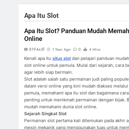
Apa Itu Slot
Apa Itu Slot? Panduan Mudah Memah
Online
8194e5f
1 Year Ago
0
4 Mins
Kenali apa itu
situs slot
dan pelajari panduan muda
slot online untuk pemula. Mulai dari sejarah, cara b
agar lebih siap bermain.
Slot adalah salah satu permainan judi paling popule
dalam versi online yang kini mudah diakses melalui 
pemula, memahami apa itu slot dan bagaimana cara
penting untuk menikmati permainan dengan bijak. 
mudah memahami dunia slot online.
Sejarah Singkat Slot
Permainan slot pertama kali ditemukan pada akhir 
mesin mekanik yang menggunakan tuas untuk mem