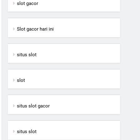
slot gacor
Slot gacor hari ini
situs slot
slot
situs slot gacor
situs slot