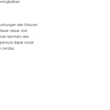
eningkatkan
untungan dan hiburan
dasar-dasar slot
aman bermain dan
 pemula dapat mulai
n cerdas.