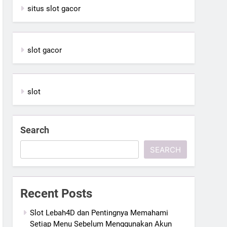
situs slot gacor
slot gacor
slot
Search
SEARCH
Recent Posts
Slot Lebah4D dan Pentingnya Memahami
Setiap Menu Sebelum Menggunakan Akun