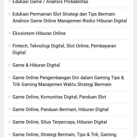
Edukasi Game / Analisis Probabilitas
Edukasi Permainan Slot Strategi dan Tips Bermain
Analisis Game Online Manajemen Risiko Hiburan Digital
Ekosistem Hiburan Online
Fintech, Teknologi Digital, Slot Online, Pembayaran
Digital
Game & Hiburan Digital
Game Online Pengembangan Diri dalam Gaming Tips &
Trik Gaming Manajemen Waktu Strategi Bermain
Game Online, Komunitas Digital, Panduan Slot
Game Online, Panduan Bermain, Hiburan Digital
Game Online, Situs Terpercaya, Hiburan Digital
Game Online, Strategi Bermain, Tips & Trik, Gaming