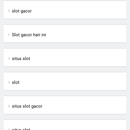
slot gacor
Slot gacor hari ini
situs slot
slot
situs slot gacor