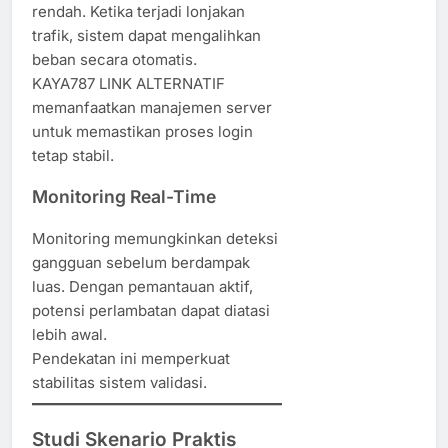
rendah. Ketika terjadi lonjakan
trafik, sistem dapat mengalihkan
beban secara otomatis.
KAYA787 LINK ALTERNATIF
memanfaatkan manajemen server
untuk memastikan proses login
tetap stabil.
Monitoring Real-Time
Monitoring memungkinkan deteksi
gangguan sebelum berdampak
luas. Dengan pemantauan aktif,
potensi perlambatan dapat diatasi
lebih awal.
Pendekatan ini memperkuat
stabilitas sistem validasi.
Studi Skenario Praktis