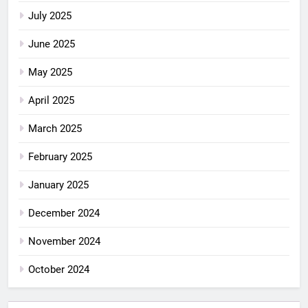
July 2025
June 2025
May 2025
April 2025
March 2025
February 2025
January 2025
December 2024
November 2024
October 2024