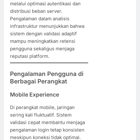
melalui optimasi autentikasi dan
distribusi beban server.
Pengalaman dalam analisis
infrastruktur menunjukkan bahwa
sistem dengan validasi adaptif
mampu meningkatkan retensi
pengguna sekaligus menjaga
reputasi platform.
Pengalaman Pengguna di
Berbagai Perangkat
Mobile Experience
Di perangkat mobile, jaringan
sering kali fluktuatif. Sistem
validasi cepat membantu menjaga
pengalaman login tetap konsisten
meskipun koneksi tidak optimal.