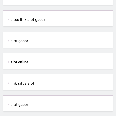
situs link slot gacor
slot gacor
slot online
link situs slot
slot gacor