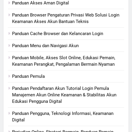
Panduan Akses Aman Digital
Panduan Browser Pengaturan Privasi Web Solusi Login
Keamanan Akses Akun Bantuan Teknis
Panduan Cache Browser dan Kelancaran Login
Panduan Menu dan Navigasi Akun
Panduan Mobile, Akses Slot Online, Edukasi Pemain,
Keamanan Perangkat, Pengalaman Bermain Nyaman
Panduan Pemula
Panduan Pendaftaran Akun Tutorial Login Pemula
Manajemen Akun Online Keamanan & Stabilitas Akun
Edukasi Pengguna Digital
Panduan Pengguna, Teknologi Informasi, Keamanan
Digital