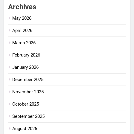
Archives
May 2026
April 2026
March 2026
February 2026
January 2026
December 2025
November 2025
October 2025
September 2025
August 2025