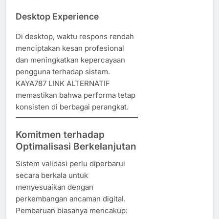
Desktop Experience
Di desktop, waktu respons rendah
menciptakan kesan profesional
dan meningkatkan kepercayaan
pengguna terhadap sistem.
KAYA787 LINK ALTERNATIF
memastikan bahwa performa tetap
konsisten di berbagai perangkat.
Komitmen terhadap
Optimalisasi Berkelanjutan
Sistem validasi perlu diperbarui
secara berkala untuk
menyesuaikan dengan
perkembangan ancaman digital.
Pembaruan biasanya mencakup: