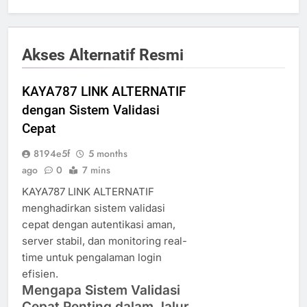
Akses Alternatif Resmi
KAYA787 LINK ALTERNATIF
dengan Sistem Validasi
Cepat
8194e5f
5 months
ago
0
7 mins
KAYA787 LINK ALTERNATIF
menghadirkan sistem validasi
cepat dengan autentikasi aman,
server stabil, dan monitoring real-
time untuk pengalaman login
efisien.
Mengapa Sistem Validasi
Cepat Penting dalam Jalur