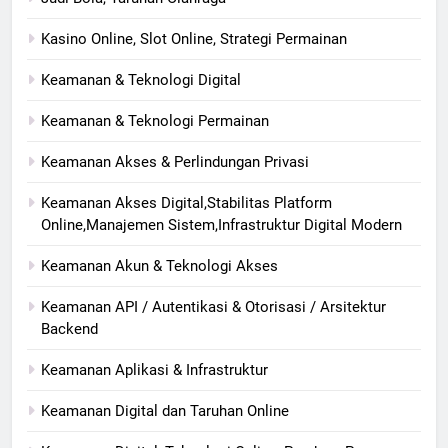
Kasino Online, Slot Online, Strategi Permainan
Keamanan & Teknologi Digital
Keamanan & Teknologi Permainan
Keamanan Akses & Perlindungan Privasi
Keamanan Akses Digital,Stabilitas Platform
Online,Manajemen Sistem,Infrastruktur Digital Modern
Keamanan Akun & Teknologi Akses
Keamanan API / Autentikasi & Otorisasi / Arsitektur
Backend
Keamanan Aplikasi & Infrastruktur
Keamanan Digital dan Taruhan Online