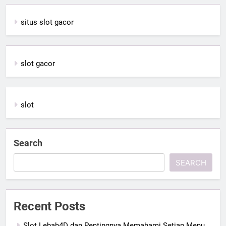
situs slot gacor
slot gacor
slot
Search
SEARCH
Recent Posts
Slot Lebah4D dan Pentingnya Memahami Setiap Menu