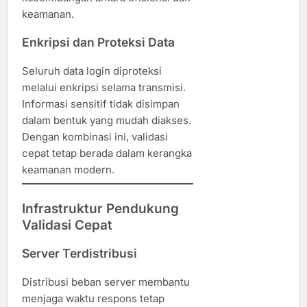
keamanan.
Enkripsi dan Proteksi Data
Seluruh data login diproteksi
melalui enkripsi selama transmisi.
Informasi sensitif tidak disimpan
dalam bentuk yang mudah diakses.
Dengan kombinasi ini, validasi
cepat tetap berada dalam kerangka
keamanan modern.
Infrastruktur Pendukung
Validasi Cepat
Server Terdistribusi
Distribusi beban server membantu
menjaga waktu respons tetap