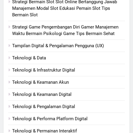
Strategi Bermain Slot Slot Online Bertanggung Jawab
Manajemen Modal Slot Edukasi Pemain Slot Tips
Bermain Slot
Strategi Game Pengembangan Diri Gamer Manajemen
Waktu Bermain Psikologi Game Tips Bermain Sehat
Tampilan Digital & Pengalaman Pengguna (UX)
Teknologi & Data
Teknologi & Infrastruktur Digital
Teknologi & Keamanan Akun
Teknologi & Keamanan Digital
Teknologi & Pengalaman Digital
Teknologi & Performa Platform Digital
Teknologi & Permainan Interaktif