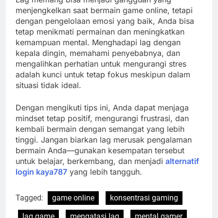
menjengkelkan saat bermain game online, tetapi
dengan pengelolaan emosi yang baik, Anda bisa
tetap menikmati permainan dan meningkatkan
kemampuan mental. Menghadapi lag dengan
kepala dingin, memahami penyebabnya, dan
mengalihkan perhatian untuk mengurangi stres
adalah kunci untuk tetap fokus meskipun dalam
situasi tidak ideal.
Dengan mengikuti tips ini, Anda dapat menjaga
mindset tetap positif, mengurangi frustrasi, dan
kembali bermain dengan semangat yang lebih
tinggi. Jangan biarkan lag merusak pengalaman
bermain Anda—gunakan kesempatan tersebut
untuk belajar, berkembang, dan menjadi
alternatif
login kaya787
yang lebih tangguh.
Tagged:
game online
konsentrasi gaming
lag game
mengatasi lag
mental gamer