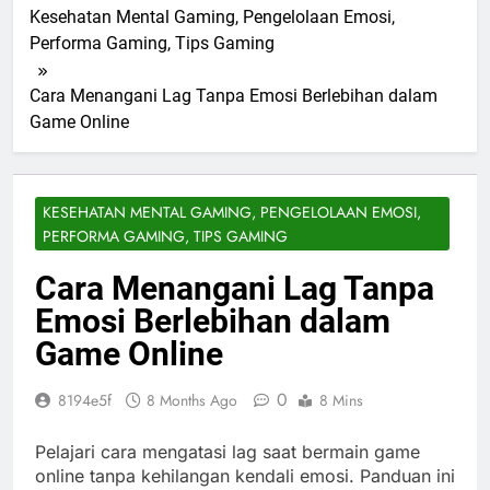
Kesehatan Mental Gaming, Pengelolaan Emosi,
Performa Gaming, Tips Gaming
Cara Menangani Lag Tanpa Emosi Berlebihan dalam
Game Online
KESEHATAN MENTAL GAMING, PENGELOLAAN EMOSI,
PERFORMA GAMING, TIPS GAMING
Cara Menangani Lag Tanpa
Emosi Berlebihan dalam
Game Online
0
8194e5f
8 Months Ago
8 Mins
Pelajari cara mengatasi lag saat bermain game
online tanpa kehilangan kendali emosi. Panduan ini