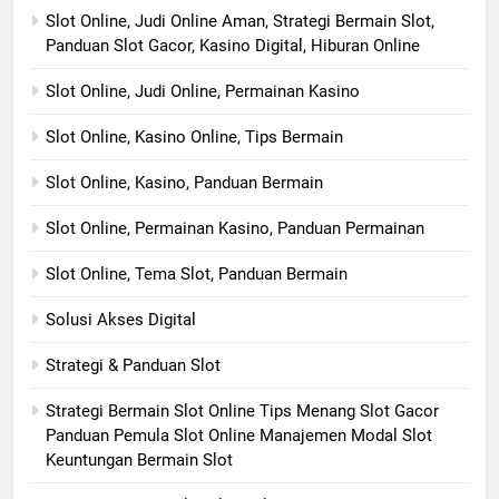
Slot Online, Judi Online Aman, Strategi Bermain Slot,
Panduan Slot Gacor, Kasino Digital, Hiburan Online
Slot Online, Judi Online, Permainan Kasino
Slot Online, Kasino Online, Tips Bermain
Slot Online, Kasino, Panduan Bermain
Slot Online, Permainan Kasino, Panduan Permainan
Slot Online, Tema Slot, Panduan Bermain
Solusi Akses Digital
Strategi & Panduan Slot
Strategi Bermain Slot Online Tips Menang Slot Gacor
Panduan Pemula Slot Online Manajemen Modal Slot
Keuntungan Bermain Slot