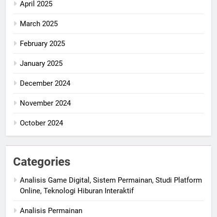
April 2025
March 2025
February 2025
January 2025
December 2024
November 2024
October 2024
Categories
Analisis Game Digital, Sistem Permainan, Studi Platform
Online, Teknologi Hiburan Interaktif
Analisis Permainan