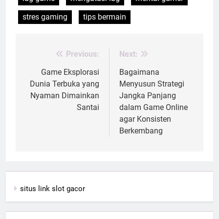
stres gaming
tips bermain
Previous:
Next:
Post
navigation
Game Eksplorasi
Bagaimana
Dunia Terbuka yang
Menyusun Strategi
Nyaman Dimainkan
Jangka Panjang
Santai
dalam Game Online
agar Konsisten
Berkembang
situs link slot gacor