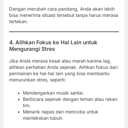
Dengan merubah cara pandang, Anda akan lebih
bisa menerima situasi tersebut tanpa harus merasa
tertekan.
4. Alihkan Fokus ke Hal Lain untuk
Mengurangi Stres
Jika Anda merasa kesal atau marah karena lag,
alihkan perhatian Anda sejenak. Alihkan fokus dari
permainan ke hal-hal lain yang bisa membantu
menurunkan stres, seperti:
Mendengarkan musik santai.
Berbicara sejenak dengan teman atau rekan
tim.
Menarik napas dan mencoba untuk
merilekskan tubuh.