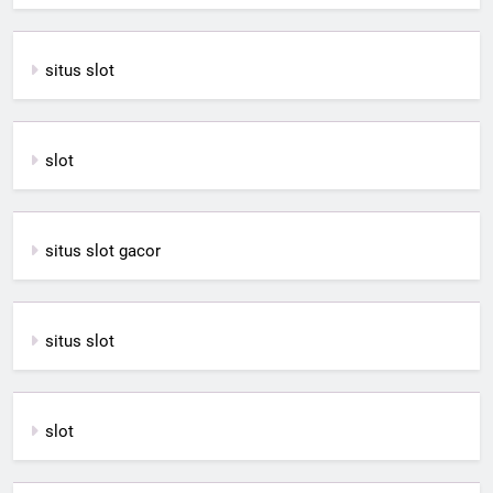
situs slot
slot
situs slot gacor
situs slot
slot