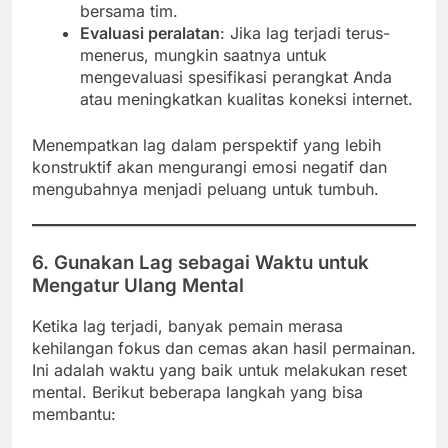
bersama tim.
Evaluasi peralatan
: Jika lag terjadi terus-
menerus, mungkin saatnya untuk
mengevaluasi spesifikasi perangkat Anda
atau meningkatkan kualitas koneksi internet.
Menempatkan lag dalam perspektif yang lebih
konstruktif akan mengurangi emosi negatif dan
mengubahnya menjadi peluang untuk tumbuh.
6. Gunakan Lag sebagai Waktu untuk
Mengatur Ulang Mental
Ketika lag terjadi, banyak pemain merasa
kehilangan fokus dan cemas akan hasil permainan.
Ini adalah waktu yang baik untuk melakukan reset
mental. Berikut beberapa langkah yang bisa
membantu: