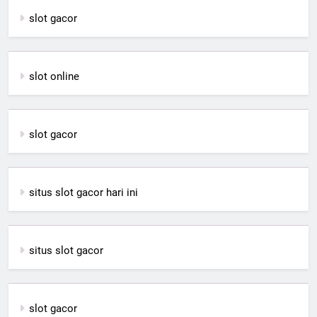
slot gacor
slot online
slot gacor
situs slot gacor hari ini
situs slot gacor
slot gacor