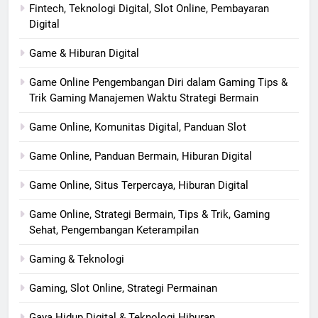
Fintech, Teknologi Digital, Slot Online, Pembayaran
Digital
Game & Hiburan Digital
Game Online Pengembangan Diri dalam Gaming Tips &
Trik Gaming Manajemen Waktu Strategi Bermain
Game Online, Komunitas Digital, Panduan Slot
Game Online, Panduan Bermain, Hiburan Digital
Game Online, Situs Terpercaya, Hiburan Digital
Game Online, Strategi Bermain, Tips & Trik, Gaming
Sehat, Pengembangan Keterampilan
Gaming & Teknologi
Gaming, Slot Online, Strategi Permainan
Gaya Hidup Digital & Teknologi Hiburan