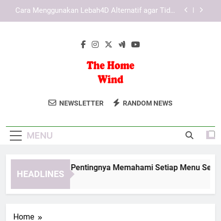
Skip
Slot Lebah4D dan Solusi Akses Saat Halaman
to
Sulit Dibuka dengan Langkah Aman
content
Tips Membersihkan Cache agar LAE138 Login
Lebih Lancar
Slot Lebah4D dan Pentingnya Memahami Setiap
Menu Sebelum Menggunakan Akun
Cara Menggunakan Lebah4D Alternatif agar Tidak
Salah Halaman
The Home Wind
Temukan Inspirasi Dan Tips Dekorasi
Slot Lebah4D dan Solusi Akses Saat Halaman
NEWSLETTER
RANDOM NEWS
Sulit Dibuka dengan Langkah Aman
Rumah Di The Home Wind. Untuk
Tips Membersihkan Cache agar LAE138 Login
Hunian Yang Nyaman Dan Indah.
Lebih Lancar
MENU
ot Lebah4D dan Pentingnya Memahami Setiap Menu Sebelu
HEADLINES
Months Ago
Home