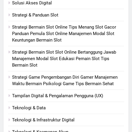
Solusi Akses Digital
Strategi & Panduan Slot
Strategi Bermain Slot Online Tips Menang Slot Gacor
Panduan Pemula Slot Online Manajemen Modal Slot
Keuntungan Bermain Slot
Strategi Bermain Slot Slot Online Bertanggung Jawab
Manajemen Modal Slot Edukasi Pemain Slot Tips
Bermain Slot
Strategi Game Pengembangan Diri Gamer Manajemen
Waktu Bermain Psikologi Game Tips Bermain Sehat
Tampilan Digital & Pengalaman Pengguna (UX)
Teknologi & Data
Teknologi & Infrastruktur Digital
Teknologi & Keamanan Akun