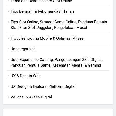
Tema dan Desain dalam Slot Online
Tips Bermain & Rekomendasi Harian
Tips Slot Online, Strategi Game Online, Panduan Pemain
Slot, Fitur Slot Unggulan, Pengelolaan Modal
Troubleshooting Mobile & Optimasi Akses
Uncategorized
User Experience Gaming, Pengembangan Skill Digital,
Panduan Pemula Game, Kesehatan Mental & Gaming
UX & Desain Web
UX Design & Evaluasi Platform Digital
Validasi & Akses Digital