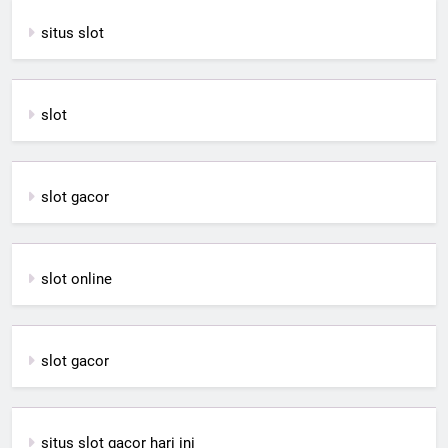
situs slot
slot
slot gacor
slot online
slot gacor
situs slot gacor hari ini