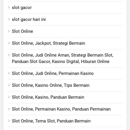
slot gacor
slot gacor hari ini
Slot Online
Slot Online, Jackpot, Strategi Bermain
Slot Online, Judi Online Aman, Strategi Bermain Slot,
Panduan Slot Gacor, Kasino Digital, Hiburan Online
Slot Online, Judi Online, Permainan Kasino
Slot Online, Kasino Online, Tips Bermain
Slot Online, Kasino, Panduan Bermain
Slot Online, Permainan Kasino, Panduan Permainan
Slot Online, Tema Slot, Panduan Bermain