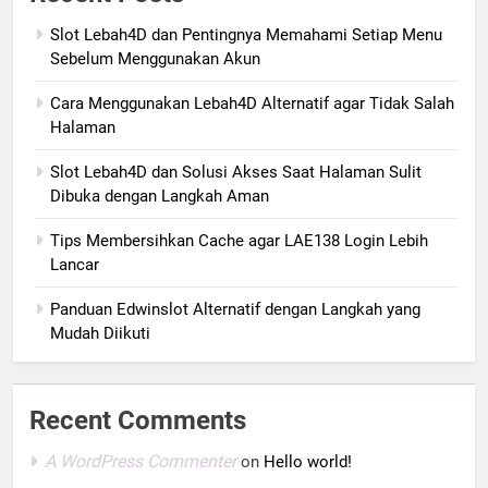
Slot Lebah4D dan Pentingnya Memahami Setiap Menu
Sebelum Menggunakan Akun
Cara Menggunakan Lebah4D Alternatif agar Tidak Salah
Halaman
Slot Lebah4D dan Solusi Akses Saat Halaman Sulit
Dibuka dengan Langkah Aman
Tips Membersihkan Cache agar LAE138 Login Lebih
Lancar
Panduan Edwinslot Alternatif dengan Langkah yang
Mudah Diikuti
Recent Comments
A WordPress Commenter
on
Hello world!