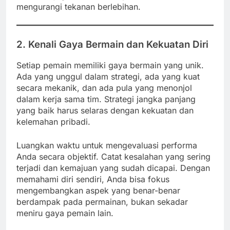
mengurangi tekanan berlebihan.
2. Kenali Gaya Bermain dan Kekuatan Diri
Setiap pemain memiliki gaya bermain yang unik.
Ada yang unggul dalam strategi, ada yang kuat
secara mekanik, dan ada pula yang menonjol
dalam kerja sama tim. Strategi jangka panjang
yang baik harus selaras dengan kekuatan dan
kelemahan pribadi.
Luangkan waktu untuk mengevaluasi performa
Anda secara objektif. Catat kesalahan yang sering
terjadi dan kemajuan yang sudah dicapai. Dengan
memahami diri sendiri, Anda bisa fokus
mengembangkan aspek yang benar-benar
berdampak pada permainan, bukan sekadar
meniru gaya pemain lain.