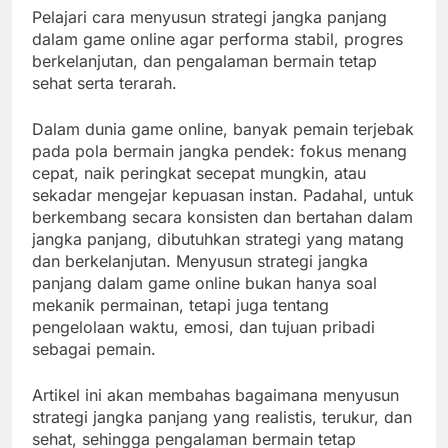
Pelajari cara menyusun strategi jangka panjang
dalam game online agar performa stabil, progres
berkelanjutan, dan pengalaman bermain tetap
sehat serta terarah.
Dalam dunia game online, banyak pemain terjebak
pada pola bermain jangka pendek: fokus menang
cepat, naik peringkat secepat mungkin, atau
sekadar mengejar kepuasan instan. Padahal, untuk
berkembang secara konsisten dan bertahan dalam
jangka panjang, dibutuhkan strategi yang matang
dan berkelanjutan. Menyusun strategi jangka
panjang dalam game online bukan hanya soal
mekanik permainan, tetapi juga tentang
pengelolaan waktu, emosi, dan tujuan pribadi
sebagai pemain.
Artikel ini akan membahas bagaimana menyusun
strategi jangka panjang yang realistis, terukur, dan
sehat, sehingga pengalaman bermain tetap