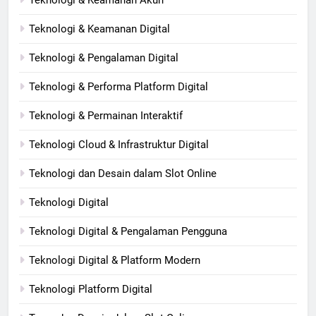
Teknologi & Keamanan Digital
Teknologi & Pengalaman Digital
Teknologi & Performa Platform Digital
Teknologi & Permainan Interaktif
Teknologi Cloud & Infrastruktur Digital
Teknologi dan Desain dalam Slot Online
Teknologi Digital
Teknologi Digital & Pengalaman Pengguna
Teknologi Digital & Platform Modern
Teknologi Platform Digital