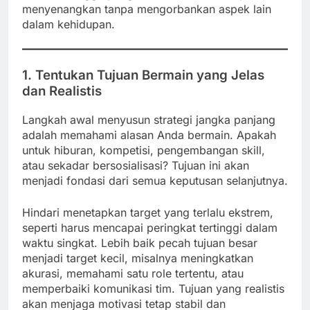
menyenangkan tanpa mengorbankan aspek lain
dalam kehidupan.
1. Tentukan Tujuan Bermain yang Jelas
dan Realistis
Langkah awal menyusun strategi jangka panjang
adalah memahami alasan Anda bermain. Apakah
untuk hiburan, kompetisi, pengembangan skill,
atau sekadar bersosialisasi? Tujuan ini akan
menjadi fondasi dari semua keputusan selanjutnya.
Hindari menetapkan target yang terlalu ekstrem,
seperti harus mencapai peringkat tertinggi dalam
waktu singkat. Lebih baik pecah tujuan besar
menjadi target kecil, misalnya meningkatkan
akurasi, memahami satu role tertentu, atau
memperbaiki komunikasi tim. Tujuan yang realistis
akan menjaga motivasi tetap stabil dan