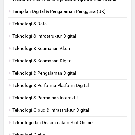
Tampilan Digital & Pengalaman Pengguna (UX)
Teknologi & Data
Teknologi & Infrastruktur Digital
Teknologi & Keamanan Akun
Teknologi & Keamanan Digital
Teknologi & Pengalaman Digital
Teknologi & Performa Platform Digital
Teknologi & Permainan Interaktif
Teknologi Cloud & Infrastruktur Digital
Teknologi dan Desain dalam Slot Online
Teknologi Digital