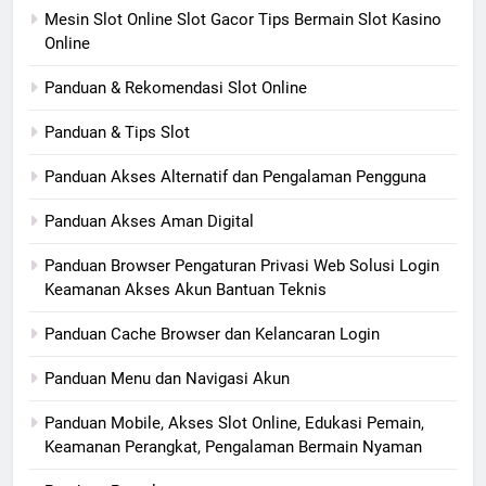
Mesin Slot Online Slot Gacor Tips Bermain Slot Kasino
Online
Panduan & Rekomendasi Slot Online
Panduan & Tips Slot
Panduan Akses Alternatif dan Pengalaman Pengguna
Panduan Akses Aman Digital
Panduan Browser Pengaturan Privasi Web Solusi Login
Keamanan Akses Akun Bantuan Teknis
Panduan Cache Browser dan Kelancaran Login
Panduan Menu dan Navigasi Akun
Panduan Mobile, Akses Slot Online, Edukasi Pemain,
Keamanan Perangkat, Pengalaman Bermain Nyaman