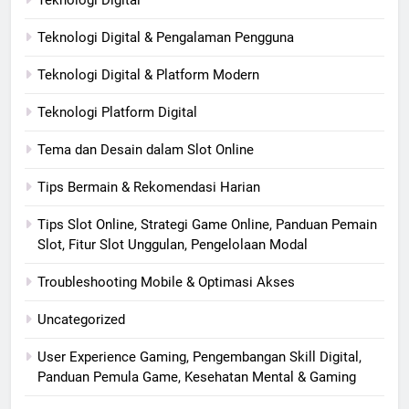
Teknologi Digital & Pengalaman Pengguna
Teknologi Digital & Platform Modern
Teknologi Platform Digital
Tema dan Desain dalam Slot Online
Tips Bermain & Rekomendasi Harian
Tips Slot Online, Strategi Game Online, Panduan Pemain
Slot, Fitur Slot Unggulan, Pengelolaan Modal
Troubleshooting Mobile & Optimasi Akses
Uncategorized
User Experience Gaming, Pengembangan Skill Digital,
Panduan Pemula Game, Kesehatan Mental & Gaming