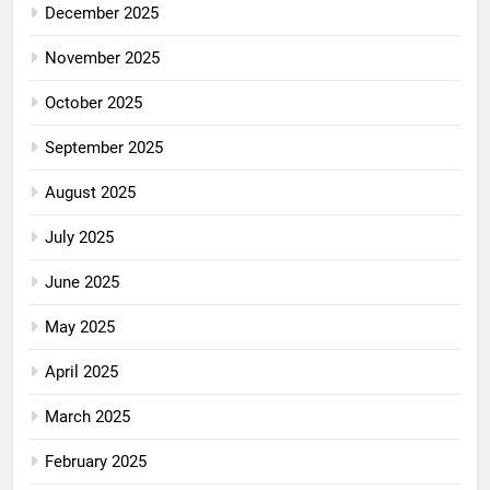
December 2025
November 2025
October 2025
September 2025
August 2025
July 2025
June 2025
May 2025
April 2025
March 2025
February 2025