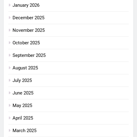
January 2026
December 2025
November 2025
October 2025
September 2025
August 2025
July 2025
June 2025
May 2025
April 2025
March 2025