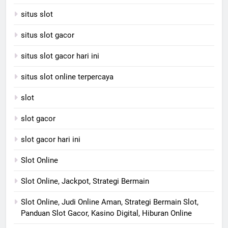
situs slot
situs slot gacor
situs slot gacor hari ini
situs slot online terpercaya
slot
slot gacor
slot gacor hari ini
Slot Online
Slot Online, Jackpot, Strategi Bermain
Slot Online, Judi Online Aman, Strategi Bermain Slot,
Panduan Slot Gacor, Kasino Digital, Hiburan Online