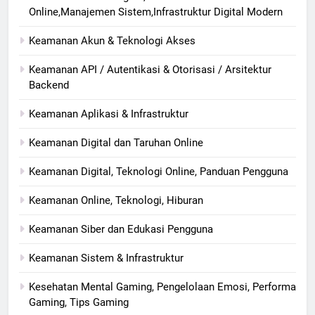
Online,Manajemen Sistem,Infrastruktur Digital Modern
Keamanan Akun & Teknologi Akses
Keamanan API / Autentikasi & Otorisasi / Arsitektur
Backend
Keamanan Aplikasi & Infrastruktur
Keamanan Digital dan Taruhan Online
Keamanan Digital, Teknologi Online, Panduan Pengguna
Keamanan Online, Teknologi, Hiburan
Keamanan Siber dan Edukasi Pengguna
Keamanan Sistem & Infrastruktur
Kesehatan Mental Gaming, Pengelolaan Emosi, Performa
Gaming, Tips Gaming