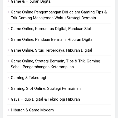
Game & Hiburan Digital
Game Online Pengembangan Diri dalam Gaming Tips &
Trik Gaming Manajemen Waktu Strategi Bermain
Game Online, Komunitas Digital, Panduan Slot
Game Online, Panduan Bermain, Hiburan Digital
Game Online, Situs Terpercaya, Hiburan Digital
Game Online, Strategi Bermain, Tips & Trik, Gaming
Sehat, Pengembangan Keterampilan
Gaming & Teknologi
Gaming, Slot Online, Strategi Permainan
Gaya Hidup Digital & Teknologi Hiburan
Hiburan & Game Modern