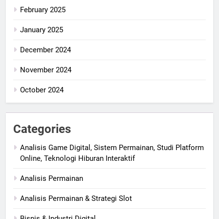
February 2025
January 2025
December 2024
November 2024
October 2024
Categories
Analisis Game Digital, Sistem Permainan, Studi Platform
Online, Teknologi Hiburan Interaktif
Analisis Permainan
Analisis Permainan & Strategi Slot
Bisnis & Industri Digital