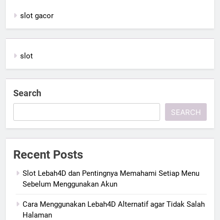
slot gacor
slot
Search
SEARCH
Recent Posts
Slot Lebah4D dan Pentingnya Memahami Setiap Menu
Sebelum Menggunakan Akun
Cara Menggunakan Lebah4D Alternatif agar Tidak Salah
Halaman