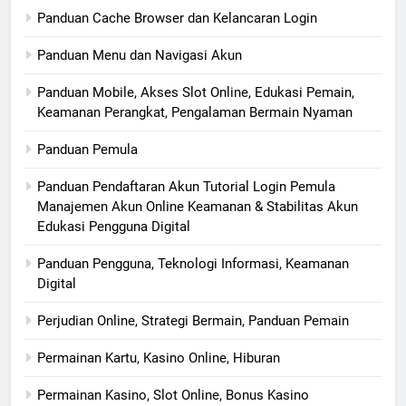
Panduan Cache Browser dan Kelancaran Login
Panduan Menu dan Navigasi Akun
Panduan Mobile, Akses Slot Online, Edukasi Pemain,
Keamanan Perangkat, Pengalaman Bermain Nyaman
Panduan Pemula
Panduan Pendaftaran Akun Tutorial Login Pemula
Manajemen Akun Online Keamanan & Stabilitas Akun
Edukasi Pengguna Digital
Panduan Pengguna, Teknologi Informasi, Keamanan
Digital
Perjudian Online, Strategi Bermain, Panduan Pemain
Permainan Kartu, Kasino Online, Hiburan
Permainan Kasino, Slot Online, Bonus Kasino