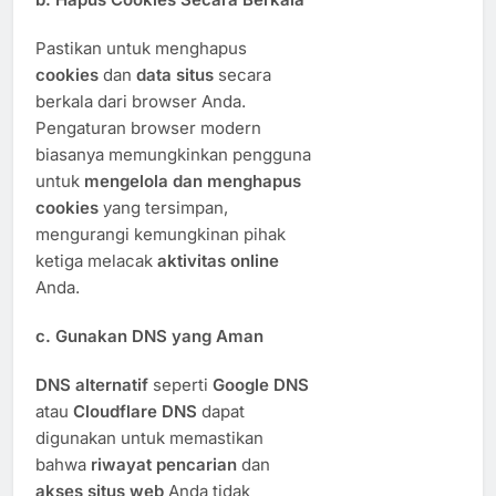
Pastikan untuk menghapus
cookies
dan
data situs
secara
berkala dari browser Anda.
Pengaturan browser modern
biasanya memungkinkan pengguna
untuk
mengelola dan menghapus
cookies
yang tersimpan,
mengurangi kemungkinan pihak
ketiga melacak
aktivitas online
Anda.
c.
Gunakan DNS yang Aman
DNS alternatif
seperti
Google DNS
atau
Cloudflare DNS
dapat
digunakan untuk memastikan
bahwa
riwayat pencarian
dan
akses situs web
Anda tidak