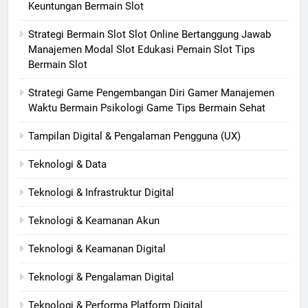
Keuntungan Bermain Slot
Strategi Bermain Slot Slot Online Bertanggung Jawab
Manajemen Modal Slot Edukasi Pemain Slot Tips
Bermain Slot
Strategi Game Pengembangan Diri Gamer Manajemen
Waktu Bermain Psikologi Game Tips Bermain Sehat
Tampilan Digital & Pengalaman Pengguna (UX)
Teknologi & Data
Teknologi & Infrastruktur Digital
Teknologi & Keamanan Akun
Teknologi & Keamanan Digital
Teknologi & Pengalaman Digital
Teknologi & Performa Platform Digital