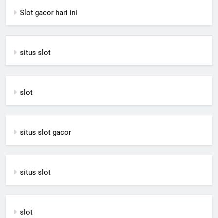
Slot gacor hari ini
situs slot
slot
situs slot gacor
situs slot
slot