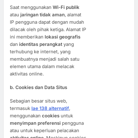
Saat menggunakan
Wi-Fi publik
atau
jaringan tidak aman
, alamat
IP pengguna dapat dengan mudah
dilacak oleh pihak ketiga. Alamat IP
ini memberikan
lokasi geografis
dan
identitas perangkat
yang
terhubung ke internet, yang
membuatnya menjadi salah satu
elemen utama dalam melacak
aktivitas online.
b.
Cookies dan Data Situs
Sebagian besar situs web,
termasuk
lae 138 alternatif
,
menggunakan
cookies
untuk
menyimpan preferensi
pengguna
atau untuk keperluan pelacakan
aktivitas online
. Meskipun cookies