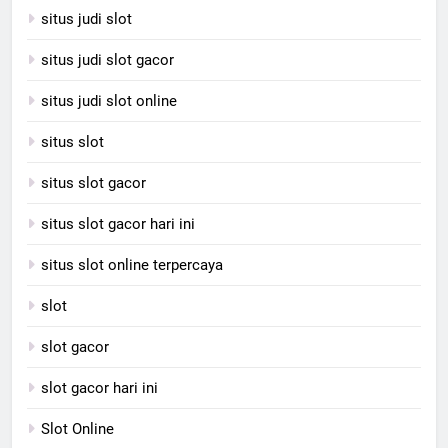
situs judi slot
situs judi slot gacor
situs judi slot online
situs slot
situs slot gacor
situs slot gacor hari ini
situs slot online terpercaya
slot
slot gacor
slot gacor hari ini
Slot Online