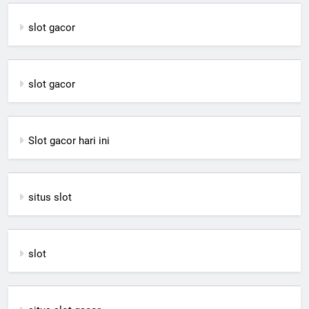
slot gacor
slot gacor
Slot gacor hari ini
situs slot
slot