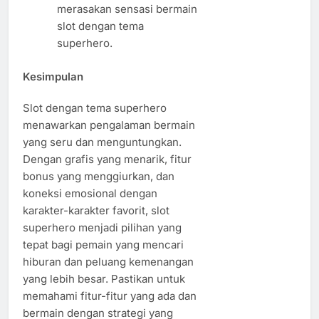
merasakan sensasi bermain
slot dengan tema
superhero.
Kesimpulan
Slot dengan tema superhero
menawarkan pengalaman bermain
yang seru dan menguntungkan.
Dengan grafis yang menarik, fitur
bonus yang menggiurkan, dan
koneksi emosional dengan
karakter-karakter favorit, slot
superhero menjadi pilihan yang
tepat bagi pemain yang mencari
hiburan dan peluang kemenangan
yang lebih besar. Pastikan untuk
memahami fitur-fitur yang ada dan
bermain dengan strategi yang