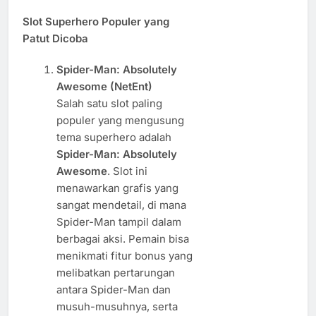
Slot Superhero Populer yang
Patut Dicoba
Spider-Man: Absolutely
Awesome (NetEnt)
Salah satu slot paling
populer yang mengusung
tema superhero adalah
Spider-Man: Absolutely
Awesome
. Slot ini
menawarkan grafis yang
sangat mendetail, di mana
Spider-Man tampil dalam
berbagai aksi. Pemain bisa
menikmati fitur bonus yang
melibatkan pertarungan
antara Spider-Man dan
musuh-musuhnya, serta