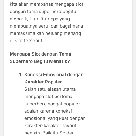
kita akan membahas mengapa slot
dengan tema superhero begitu
menarik, fitur-fitur apa yang
membuatnya seru, dan bagaimana
memaksimalkan peluang menang
di slot tersebut.
Mengapa Slot dengan Tema
Superhero Begitu Menarik?
Koneksi Emosional dengan
Karakter Populer
Salah satu alasan utama
mengapa slot bertema
superhero sangat populer
adalah karena koneksi
emosional yang kuat dengan
karakter-karakter favorit
pemain. Baik itu Spider-