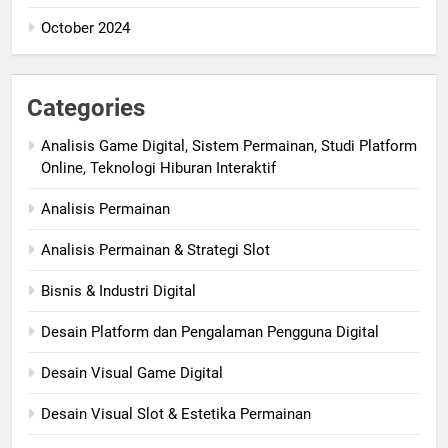
October 2024
Categories
Analisis Game Digital, Sistem Permainan, Studi Platform
Online, Teknologi Hiburan Interaktif
Analisis Permainan
Analisis Permainan & Strategi Slot
Bisnis & Industri Digital
Desain Platform dan Pengalaman Pengguna Digital
Desain Visual Game Digital
Desain Visual Slot & Estetika Permainan