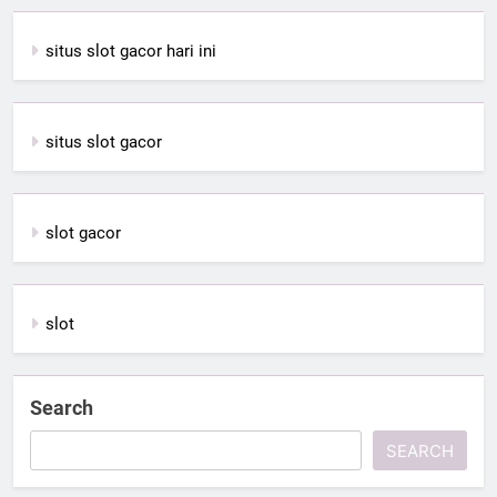
situs slot gacor hari ini
situs slot gacor
slot gacor
slot
Search
SEARCH