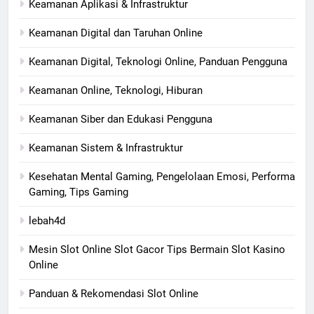
Keamanan Aplikasi & Infrastruktur
Keamanan Digital dan Taruhan Online
Keamanan Digital, Teknologi Online, Panduan Pengguna
Keamanan Online, Teknologi, Hiburan
Keamanan Siber dan Edukasi Pengguna
Keamanan Sistem & Infrastruktur
Kesehatan Mental Gaming, Pengelolaan Emosi, Performa
Gaming, Tips Gaming
lebah4d
Mesin Slot Online Slot Gacor Tips Bermain Slot Kasino
Online
Panduan & Rekomendasi Slot Online