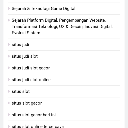
Sejarah & Teknologi Game Digital
Sejarah Platform Digital, Pengembangan Website,
Transformasi Teknologi, UX & Desain, Inovasi Digital,
Evolusi Sistem
situs judi
situs judi slot
situs judi slot gacor
situs judi slot online
situs slot
situs slot gacor
situs slot gacor hari ini
situs slot online terpercaya