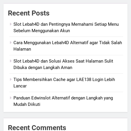
Recent Posts
Slot Lebah4D dan Pentingnya Memahami Setiap Menu
Sebelum Menggunakan Akun
Cara Menggunakan Lebah4D Alternatif agar Tidak Salah
Halaman
Slot Lebah4D dan Solusi Akses Saat Halaman Sulit
Dibuka dengan Langkah Aman
Tips Membersihkan Cache agar LAE138 Login Lebih
Lancar
Panduan Edwinslot Alternatif dengan Langkah yang
Mudah Diikuti
Recent Comments