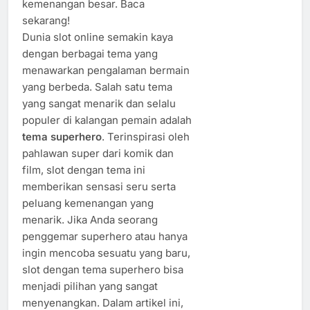
kemenangan besar. Baca
sekarang!
Dunia slot online semakin kaya
dengan berbagai tema yang
menawarkan pengalaman bermain
yang berbeda. Salah satu tema
yang sangat menarik dan selalu
populer di kalangan pemain adalah
tema superhero
. Terinspirasi oleh
pahlawan super dari komik dan
film, slot dengan tema ini
memberikan sensasi seru serta
peluang kemenangan yang
menarik. Jika Anda seorang
penggemar superhero atau hanya
ingin mencoba sesuatu yang baru,
slot dengan tema superhero bisa
menjadi pilihan yang sangat
menyenangkan. Dalam artikel ini,