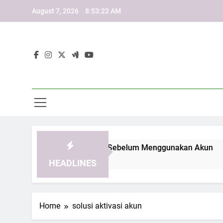
Skip
August 7, 2026
8:53:23 AM
to
content
The
Temukan I
hami Setiap Menu Sebelum Menggunakan Akun
Cara Men
3 Months A
HEADLINES
Home
solusi aktivasi akun