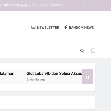
 Alternatif agar Tidak Salah Halaman
man Sulit Dibuka dengan Langkah Aman
ache agar LAE138 Login Lebih Lancar
NEWSLETTER
RANDOM NEWS
tiap Menu Sebelum Menggunakan Akun
Hunian Yang Nyaman Dan Indah.
 Alternatif agar Tidak Salah Halaman
man Sulit Dibuka dengan Langkah Aman
ache agar LAE138 Login Lebih Lancar
Slot Lebah4D dan Solusi Akses Saat Halaman Sulit Dibuka
3 Months Ago