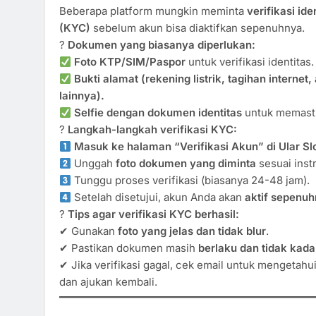
Beberapa platform mungkin meminta
verifikasi id
(KYC)
sebelum akun bisa diaktifkan sepenuhnya.
?
Dokumen yang biasanya diperlukan:
Foto KTP/SIM/Paspor
untuk verifikasi identitas.
Bukti alamat (rekening listrik, tagihan interne
lainnya).
Selfie dengan dokumen identitas
untuk memasti
?
Langkah-langkah verifikasi KYC:
Masuk ke halaman “Verifikasi Akun” di Ular Slo
Unggah
foto dokumen yang diminta
sesuai instr
Tunggu proses verifikasi (biasanya 24-48 jam).
Setelah disetujui, akun Anda akan
aktif sepenu
?
Tips agar verifikasi KYC berhasil:
✔ Gunakan
foto yang jelas dan tidak blur
.
✔ Pastikan dokumen masih
berlaku dan tidak kada
✔ Jika verifikasi gagal, cek email untuk mengetahu
dan ajukan kembali.