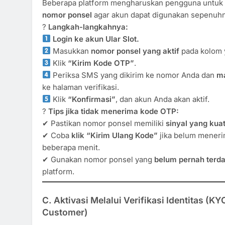
Beberapa platform mengharuskan pengguna untuk
nomor ponsel
agar akun dapat digunakan sepenuhn
?
Langkah-langkahnya:
Login ke akun Ular Slot.
Masukkan
nomor ponsel yang aktif
pada kolom y
Klik
“Kirim Kode OTP”
.
Periksa SMS yang dikirim ke nomor Anda dan
m
ke halaman verifikasi.
Klik
“Konfirmasi”
, dan akun Anda akan aktif.
?
Tips jika tidak menerima kode OTP:
✔ Pastikan nomor ponsel memiliki
sinyal yang kua
✔ Coba
klik “Kirim Ulang Kode”
jika belum mener
beberapa menit.
✔ Gunakan nomor ponsel yang
belum pernah terd
platform.
C. Aktivasi Melalui Verifikasi Identitas (K
Customer)