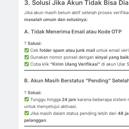
3. Solusi Jika Akun Tidak Bisa Dia
Jika akun masih belum aktif setelah proses verifika
masalah umum dan solusinya:
A. Tidak Menerima Email atau Kode OTP
?
Solusi:
Cek
folder spam atau junk mail
untuk email verif
Gunakan nomor ponsel dengan
sinyal yang bai
Coba klik
“Kirim Ulang Verifikasi”
di akun Ular S
B. Akun Masih Berstatus “Pending” Setelah
?
Solusi:
Tunggu hingga
24 jam
karena beberapa sistem
untuk menyetujui aktivasi.
Jika masih dalam status pending lebih dari
48 j
pelanggan
.