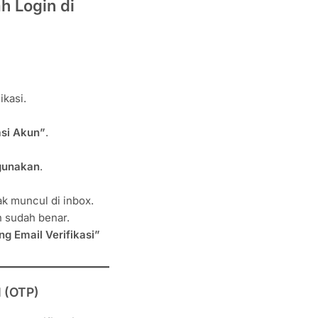
h Login di
ikasi.
asi Akun”
.
igunakan
.
dak muncul di inbox.
n sudah benar.
ng Email Verifikasi”
l (OTP)