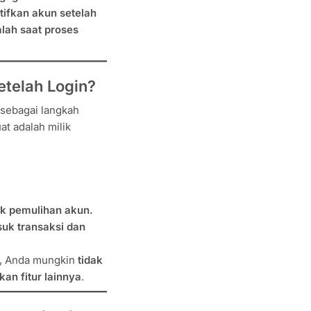
ifkan akun setelah
lah saat proses
etelah Login?
sebagai langkah
t adalah milik
uk pemulihan akun.
suk transaksi dan
li, Anda mungkin
tidak
an fitur lainnya
.