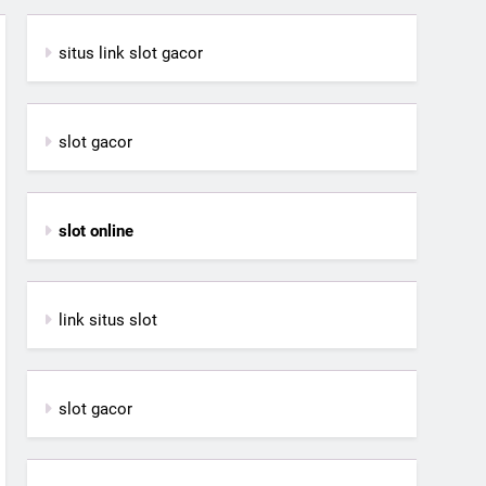
situs link slot gacor
slot gacor
slot online
link situs slot
slot gacor