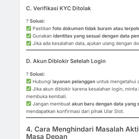
C. Verifikasi KYC Ditolak
?
Solusi:
Pastikan
foto dokumen tidak buram atau terpot
Gunakan
identitas yang sesuai dengan data pe
Jika ada kesalahan data, ajukan ulang dengan d
D. Akun Diblokir Setelah Login
?
Solusi:
Hubungi
layanan pelanggan
untuk mengetahui a
Jika akun diblokir karena kesalahan login, minta
membuka kembali.
Jangan membuat
akun baru dengan data yang
mendapatkan konfirmasi dari pihak Ular Slot.
4. Cara Menghindari Masalah Akti
Masa Depan