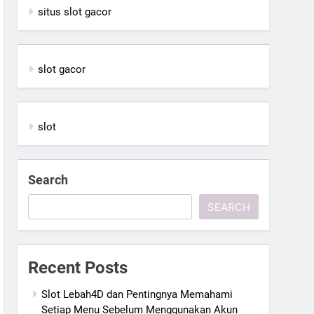
situs slot gacor
slot gacor
slot
Search
SEARCH
Recent Posts
Slot Lebah4D dan Pentingnya Memahami
Setiap Menu Sebelum Menggunakan Akun