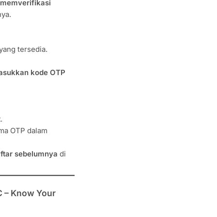
memverifikasi
ya.
ang tersedia.
asukkan kode OTP
t
.
ima OTP dalam
aftar sebelumnya
di
YC – Know Your