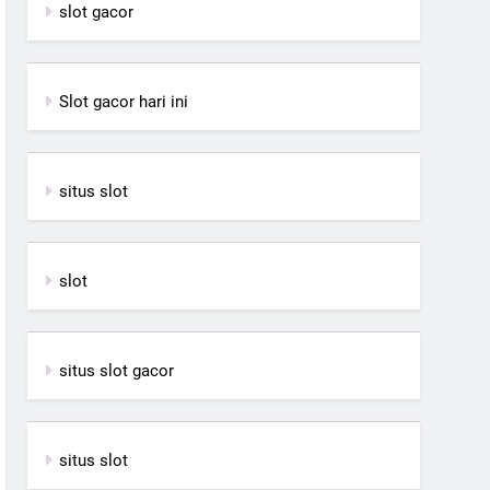
slot gacor
Slot gacor hari ini
situs slot
slot
situs slot gacor
situs slot