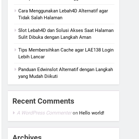
Cara Menggunakan Lebah4D Alternatif agar
Tidak Salah Halaman
Slot Lebah4D dan Solusi Akses Saat Halaman
Sulit Dibuka dengan Langkah Aman
Tips Membersihkan Cache agar LAE138 Login
Lebih Lancar
Panduan Edwinslot Alternatif dengan Langkah
yang Mudah Diikuti
Recent Comments
A WordPress Commenter
on
Hello world!
Archives